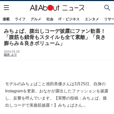
連載
ライフ
グルメ
社会
IT・ビジネス
エンタメ
リサ
みちょぱ、腹出しコーデ披露にファン歓喜！
「腹筋も鎖骨もスタイルも全て素敵」「良き
膨らみ＆良きボリューム」
2024.03.26
堀井 ユウ
モデルのみちょぱこと池田美優さんは3月25日、自身の
Instagramを更新。おなかが露出したファッションを披露
し、反響を呼んでいます。【実際の投稿：みちょぱ、腹
出しコーデで美腹筋披露！】みちょぱさん...