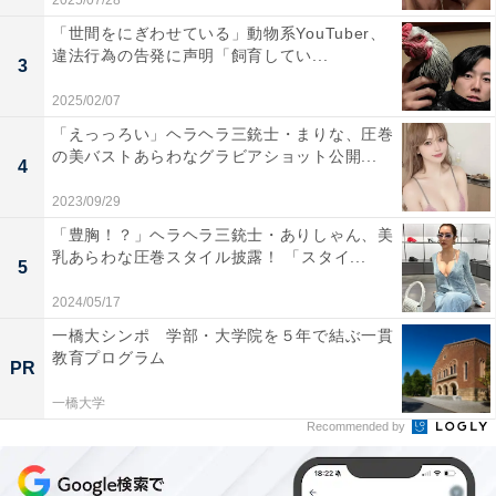
2025/07/28
「世間をにぎわせている」動物系YouTuber、
違法行為の告発に声明「飼育してい...
3
2025/02/07
「えっっろい」ヘラヘラ三銃士・まりな、圧巻
の美バストあらわなグラビアショット公開...
4
2023/09/29
「豊胸！？」ヘラヘラ三銃士・ありしゃん、美
乳あらわな圧巻スタイル披露！ 「スタイ...
5
2024/05/17
一橋大シンポ 学部・大学院を５年で結ぶ一貫
教育プログラム
PR
一橋大学
Recommended by