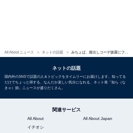
All About ニュース
ネットの話題
みちょぱ、腹出しコーデ披露にファン歓喜！ 「腹筋も鎖骨もスタイルも全て素敵」「良き膨らみ＆良きボリューム」
ネットの話題
国内外のSNSで話題の人＆トピックをタイムリーにお届けします。知ってる
だけでちょっと得する、なんだか楽しい気分になれる、ネット発「知ら（な
きゃ）損」ニュースが盛りだくさん。
関連サービス
All About
All About Japan
イチオシ