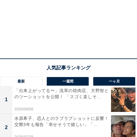
最新
一週間
一ヶ月
「出来上がってる〜」浅草の焼肉店、大野智と
のツーショットを公開！ 「スゴく楽しそ...
1
2026/08/08
水原希子、恋人とのラブラブショットに反響！
交際3年も報告「幸せそうで嬉しい」「...
2