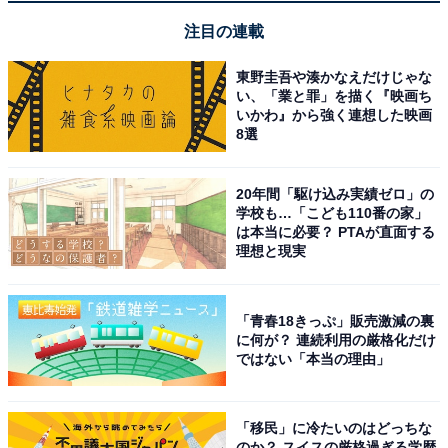
注目の連載
東野圭吾や湊かなえだけじゃな
い、「業と罪」を描く『映画ち
いかわ』から強く連想した映画
8選
20年間「駆け込み実績ゼロ」の
学校も…「こども110番の家」
は本当に必要？ PTAが直面する
理想と現実
「青春18きっぷ」販売激減の裏
に何が？ 連続利用の厳格化だけ
ではない「本当の理由」
「移民」に冷たいのはどっちな
のか？ スイスの厳格過ぎる学歴