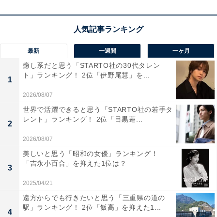
遊具を備え、子育て世代にも人気のスポットとなってい
ます。
最新
一週間
一ヶ月
10位までの全ランキング結果を見
次ページ
癒し系だと思う「STARTO社の30代タレン
る
ト」ランキング！ 2位「伊野尾慧」を...
1
2026/08/07
世界で活躍できると思う「STARTO社の若手タ
レント」ランキング！ 2位「目黒蓮...
2
2026/08/07
美しいと思う「昭和の女優」ランキング！
「吉永小百合」を抑えた1位は？
3
2025/04/21
遠方からでも行きたいと思う「三重県の道の
駅」ランキング！ 2位「飯高」を抑えた1...
4