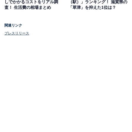
しでかかるコストをリアル調
（駅）」ランキング！ 滋賀県の
査！ 生活費の相場まとめ
「草津」を抑えた1位は？
関連リンク
プレスリリース
1位：江坂駅（7万6600円）
1位は「江坂駅」でした。家賃相場は7万6600円です。吹
田市豊津町に位置する江坂駅は、Osaka Metro御堂筋線
と北大阪急行南北線が乗り入れる駅です。
梅田駅やなんば駅までのアクセスが良く、周辺は大阪市
の副都心として知られ、多くの有名企業が本社を構えて
います。また、商業施設が軒を連ね、活気にあふれた街
並みを形成。一方で、緑豊かな「江坂公園」は大型木製