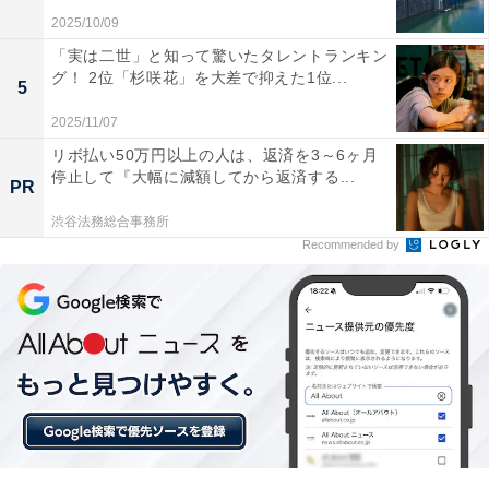
2025/10/09
「実は二世」と知って驚いたタレントランキン
グ！ 2位「杉咲花」を大差で抑えた1位...
5
こちらもおすすめ
東京の「家賃が高いのに人気の駅」ランキン
2025/11/07
グ！ 2位は13万8000円の「麻布十番駅」、1位
リボ払い50万円以上の人は、返済を3～6ヶ月
は？
停止して『大幅に減額してから返済する...
PR
渋谷法務総合事務所
Recommended by
1
2