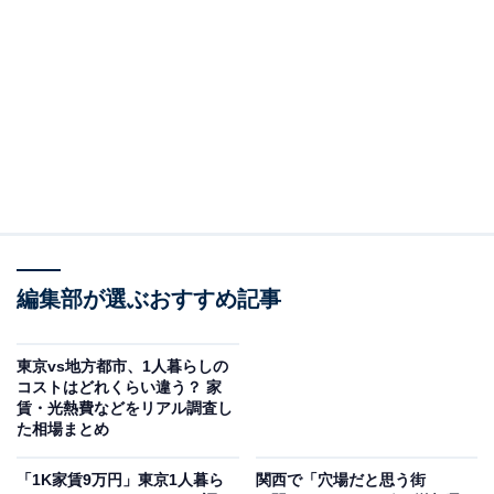
2位は「阿波座駅」でした。家賃相場は7万3100円です。
大阪市西区に位置する阿波座駅は、Osaka Metro中央
線・千日前線が乗り入れる駅です。
梅田駅やなんば駅までのアクセスが良好で、周辺は本町
駅から続くオフィス街が広がります。また、スーパーや
コンビニ、郵便局などの生活利便施設がそろい、北東側
には「靱公園」が立地。公園内にはバラ園やケヤキ並
木、テニスコートがあり、地域住民の憩いの場となって
います。
編集部が選ぶおすすめ記事
東京vs地方都市、1人暮らしの
コストはどれくらい違う？ 家
賃・光熱費などをリアル調査し
た相場まとめ
「1K家賃9万円」東京1人暮ら
関西で「穴場だと思う街