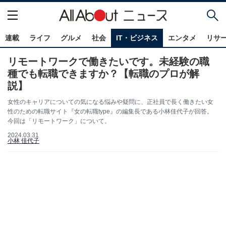
連載
ライフ
グルメ
社会
IT・ビジネス
エンタメ
リサ
リモートワークで働きたいです。未経験の職
種でも転職できますか？【転職のプロが解
説】
女性のキャリアについての気になる悩みや疑問に、正社員で長く働きたい女
性のための転職サイト『女の転職type』の編集長である小林佳代子が回答。
今回は「リモートワーク」について。
2024.03.31
小林 佳代子