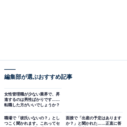
未経験で転職して、リモートワークで働ける求人も
あります。ただし、転職してすぐにリモート勤務と
いうケースは少なく、研修期間中は出社を義務づけ
る会社も多いです。全体としてはフルリモートの求
人自体は減っていて、週に1〜2日は出社するなどハ
イブリッド型のワークスタイルが増えています。
詳しくは以下で解説します。
編集部が選ぶおすすめ記事
リモートワークの普及で働き方や暮らしを見直す
女性管理職が少ない業界で、昇
きっかけに
進するのは男性ばかりです……
転職した方がいいでしょうか？
コロナ渦で人々の接触を避けるため、多くの企業がリモ
職場で「彼氏いないの？」とし
面接で「出産の予定はあります
ートに転換せざるをえなくなり、リモートワークが一気
つこく聞かれます。これってセ
か？」と聞かれた……正直に答
に普及しました。オンライン会議や商談なども可能で、