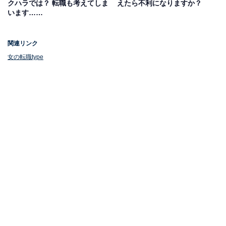
クハラでは？ 転職も考えてしま
えたら不利になりますか？
います……
対面で顔を合わせなくてもビジネスを進めることがで
き、そのメリットを実感した人も多いでしょう。
関連リンク
女の転職type
リモートワークのメリットは何だと思う？ ※複数回答あり
『女の転職type』が実施したアンケートでリモートワー
クのメリットについて聞いたところ、
「通勤時間を有効
活用できる」が圧倒的に多く、次いで「人間関係のスト