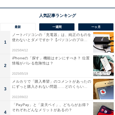
レスが減る」「プライベートと両立しやすい」
となって
います。その他の意見としては「感染予防になる」「ペ
ーパーレス、残業削減」「夫の転勤について行ける」な
どがありました。
最新
一週間
一ヶ月
ノートパソコンの「充電器」は、純正のものを
フルリモートワークが可能な場合は居住地の選択肢が広
使わないとダメですか？【パソコンのプロ...
1
がるため、働き方や暮らしを見直したい人からも人気が
2025/04/12
あります。
iPhoneの「探す」機能はオンにすべき？ 位置
情報がバレる危険性は？
2
2025/05/19
メルカリで「購入希望」のコメントがあったの
にずっと購入されない問題……どのくらい...
3
2022/09/22
「PayPay」と「楽天ペイ」、どちらがお得？
それぞれどんなメリットがあるの？
4