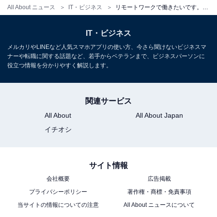
All About ニュース
IT・ビジネス
リモートワークで働きたいです。未経験の職種でも転職できますか？【転職のプロが解説】
IT・ビジネス
メルカリやLINEなど人気スマホアプリの使い方、今さら聞けないビジネスマ
ナーや転職に関する話題など、若手からベテランまで、ビジネスパーソンに
役立つ情報を分かりやすく解説します。
関連サービス
All About
All About Japan
イチオシ
リモートワークのデメリットは何だと思う？ ※複数回答あり
サイト情報
一方、リモートワークのデメリットは、
「運動不足にな
会社概要
広告掲載
る」「コミュニケーションが取りづらい」「オンオフの
プライバシーポリシー
著作権・商標・免責事項
切り替えがしづらい」
などの声が多くなっています。
当サイトの情報についての注意
All About ニュースについて