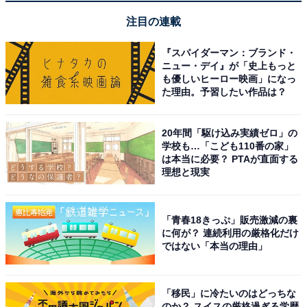
と転換したように、日本でも出社回帰の企業は増えてい
注目の連載
ます。そのため、フルリモートの仕事は意外に少なく、
週に1〜2日は出社するなど、ハイブリッド型のワークス
『スパイダーマン：ブランド・
ニュー・デイ』が「史上もっと
タイルが多い状況です。
も優しいヒーロー映画」になっ
た理由。予習したい作品は？
20年間「駆け込み実績ゼロ」の
学校も…「こども110番の家」
は本当に必要？ PTAが直面する
理想と現実
「青春18きっぷ」販売激減の裏
に何が？ 連続利用の厳格化だけ
ではない「本当の理由」
「移民」に冷たいのはどっちな
のか？ スイスの厳格過ぎる学歴