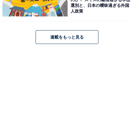
選別と、日本の曖昧過ぎる外国
未経験転職でもリモートワークは可能だが……
人政策
未経験職種への転職でも、リモートワークで勤務できる
場合はあります。ただし、研修期間は出社を義務づけて
連載をもっと見る
いたり、入社半年〜1年までリモートワークは週2日まで
など制限があったりするケースも。転職したての頃は、
さまざまな疑問を上司や先輩に確認する必要があるた
め、ちょっとしたことでも質問しやすい対面の方が効率
的ですし、社内の人間関係を構築しやすいからです。
なお、リモートワークが可能な求人は非常に人気があっ
て応募が殺到し早期に募集を打ち切る場合も。競争率が
高いということも認識しておきましょう。
デメリットはコミュニケーションの取りにくさや
運動不足