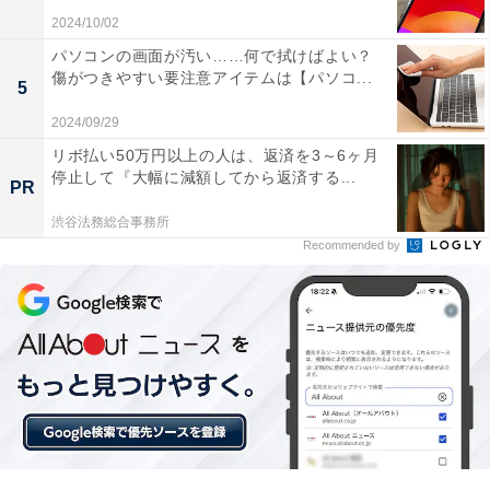
2024/10/02
パソコンの画面が汚い……何で拭けばよい？
傷がつきやすい要注意アイテムは【パソコ...
5
2024/09/29
専門職やオンラインでやりとりが完結する職種が
リボ払い50万円以上の人は、返済を3～6ヶ月
リモワ向き
停止して『大幅に減額してから返済する...
PR
渋谷法務総合事務所
リモートワークで働ける可能性が高い職種は、エンジニ
Recommended by
アやWebデザイナー、編集者・ライターなどの専門職で
す。打ち合わせなどが必要であるものの、1人で進める
業務が多い職種はリモートワークとの相性がいいでしょ
う。その他、顧客とのやりとりがオンラインで完結する
カスタマーサポート、オンライン専任の営業職などでも
リモートワークが可能です。
ただ、アメリカのGAFAなどがフルリモートから出社へ