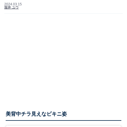
2024.03.15
堀井 ユウ
美背中チラ見えなビキニ姿