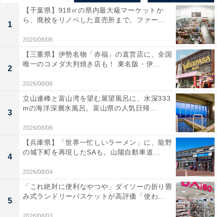
【千葉県】918㎡の県内最大級マーケットか
ら、廃校をリノベした直売所まで。ファー...
1
2026/08/06
【三重県】伊勢名物「赤福」の直営店に、全国
唯一のコメダ大判焼き店も！ 東名阪・伊...
2
2026/08/06
立山連峰と富山湾を望む展望風呂に、水深333
mの海洋深層水風呂。富山県の人気日帰...
3
2026/08/06
【兵庫県】「世界一忙しいラーメン」に、龍野
の城下町を再現したSAも。山陽自動車道...
4
2026/08/04
「これ絶対に便利なやつや」ダイソーの折り畳
み式ランドリーバスケットが高評価「使わ...
5
2026/08/03