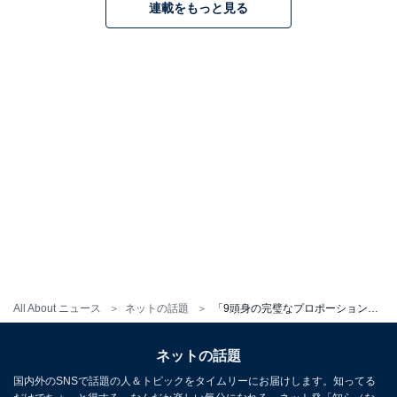
連載をもっと見る
All About ニュース
ネットの話題
「9頭身の完璧なプロポーション」相沢菜々子、ビキニ姿で背中チラリ！ 『FRIDAY』表紙を飾る
ネットの話題
国内外のSNSで話題の人＆トピックをタイムリーにお届けします。知ってる