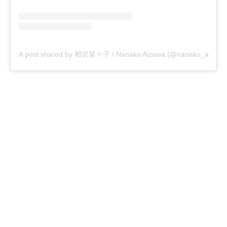
A post shared by 相沢菜々子 / Nanako Aizawa (@nanako_aizawa