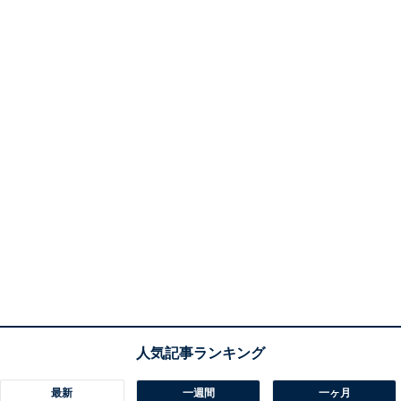
最新
一週間
一ヶ月