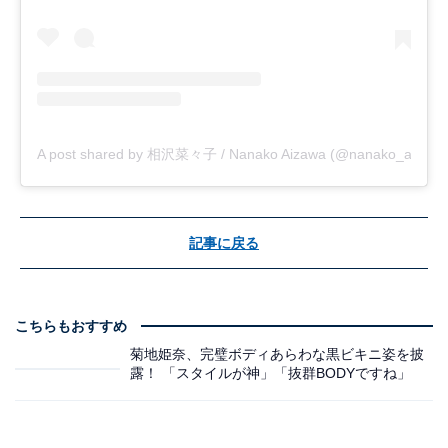
A post shared by 相沢菜々子 / Nanako Aizawa (@nanako_aizawa
記事に戻る
こちらもおすすめ
菊地姫奈、完璧ボディあらわな黒ビキニ姿を披
露！ 「スタイルが神」「抜群BODYですね」