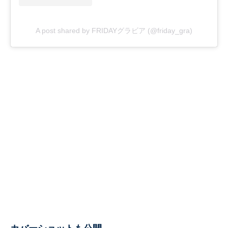
A post shared by FRIDAYグラビア (@friday_gra)