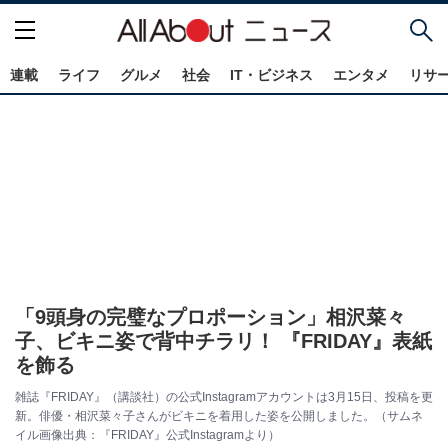
連載
ライフ
グルメ
社会
IT・ビジネス
エンタメ
リサ
「9頭身の完璧なプロポーション」相沢菜々
子、ビキニ姿で背中チラリ！ 『FRIDAY』表紙
を飾る
雑誌『FRIDAY』（講談社）の公式Instagramアカウントは3月15日、投稿を更
新。俳優・相沢菜々子さんがビキニを着用した姿を公開しました。（サムネ
イル画像出典：『FRIDAY』公式Instagramより）