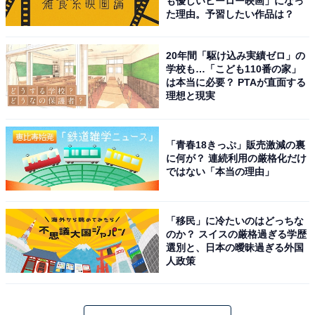
も優しいヒーロー映画」になっ
た理由。予習したい作品は？
20年間「駆け込み実績ゼロ」の
学校も…「こども110番の家」
は本当に必要？ PTAが直面する
理想と現実
「青春18きっぷ」販売激減の裏
に何が？ 連続利用の厳格化だけ
ではない「本当の理由」
「移民」に冷たいのはどっちな
のか？ スイスの厳格過ぎる学歴
選別と、日本の曖昧過ぎる外国
人政策