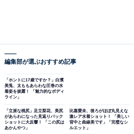
編集部が選ぶおすすめ記事
「ホントに17歳ですか？」白濱
美兎、太ももあらわな圧巻の水
着姿を披露！ 「魅力的なボディ
ライン」
「立派な桃尻」足立梨花、美尻
比嘉愛未、後ろがほぼ丸見えな
があらわになった見返りバック
激レア水着ショット！ 「美しい
ショットに大反響！ 「この尻は
背中と曲線美です」「完璧なシ
あかんやつ」
ルエット」