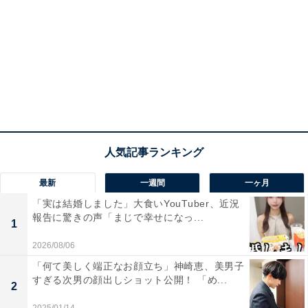
最新
一週間
一ヶ月
「実は結婚しました」大食いYouTuber、近況
報告に驚きの声「まじで幸せになっ...
1
2026/08/06
「何て美しく端正なお顔立ち」神崎恵、美男子
すぎる次男の顔出しショット公開！ 「め...
2