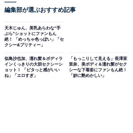
編集部が選ぶおすすめ記事
天木じゅん、美乳あらわな“手
ぶら”ショットにファンもん
絶！ 「めっちゃ色っぽい」「セ
クシー&プリティー」
似鳥沙也加、濡れ髪＆ボディラ
「もっこりして見える」長澤茉
インくっきりの大胆セクシーシ
里奈、美ボディ＆濡れ髪がセク
ョット！ 「ピタっと感がいい
シーな下着姿にファンもん絶！
ね」「エロすぎ」
「妙に艶めかしい」