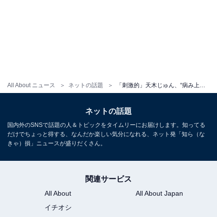
All About ニュース
ネットの話題
「刺激的」天木じゅん、“病み上がりすっぴん温泉旅”ショットに反響！ ラフコーデで美脚などを披露
ネットの話題
国内外のSNSで話題の人＆トピックをタイムリーにお届けします。知ってる
だけでちょっと得する、なんだか楽しい気分になれる、ネット発「知ら（な
きゃ）損」ニュースが盛りだくさん。
関連サービス
All About
All About Japan
イチオシ