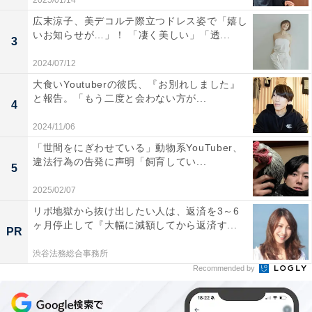
2025/01/14
広末涼子、美デコルテ際立つドレス姿で「嬉し
いお知らせが…」！ 「凄く美しい」「透...
3
2024/07/12
大食いYoutuberの彼氏、『お別れしました』
と報告。「もう二度と会わない方が...
4
2024/11/06
「世間をにぎわせている」動物系YouTuber、
違法行為の告発に声明「飼育してい...
5
2025/02/07
リボ地獄から抜け出したい人は、返済を3～6
ヶ月停止して『大幅に減額してから返済す...
PR
渋谷法務総合事務所
Recommended by