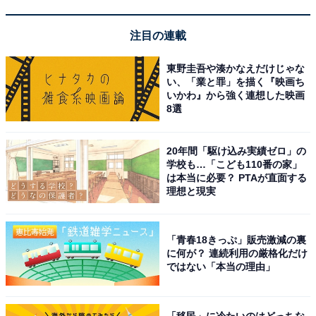
返品トラブルは、出品者にも大きな損害が出てしまいま
注目の連載
す。それだけでなく、出品者が偽物と気づかずに再出品
してしまうと、偽物を購入してしまうユーザーが出てき
東野圭吾や湊かなえだけじゃな
てしまいます。出品者に落ち度がないとはいえ、偽物が
い、「業と罪」を描く『映画ち
いかわ』から強く連想した映画
流通してしまうのは社会的な問題といえるでしょう。そ
8選
のような問題を防ぐためにも、返品された商品のチェッ
クは重要になってきます。
20年間「駆け込み実績ゼロ」の
学校も…「こども110番の家」
は本当に必要？ PTAが直面する
このようなトラブルが自分の身に起きる可能性はゼロで
理想と現実
はありませんから、普段から注意していきましょう。
この記事の筆者：川崎 さちえ
「青春18きっぷ」販売激減の裏
に何が？ 連続利用の厳格化だけ
ネットオークション歴19年、フリマアプリ歴9年。
ではない「本当の理由」
NHK『あさイチ』をはじめとした多数の情報番組に出演
し、経験に基づいた実践型のフリマアプリやオークショ
「移民」に冷たいのはどっちな