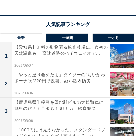
いか」と思うのですが、メルカリではクレームや返品に
応じないのはルール違反です。実は商品説明に、「偽物
とのすり替え防止のために返品には応じません」と書い
ている出品者もいますが、本来はNG行為になってしまう
最新
一週間
一ヶ月
のです。
【愛知県】無料の動物園＆観光牧場に、市初の
天然温泉も！ 高速道路のハイウェイオア...
1
では、出品者が何もできないのかというと、そういうわ
2026/08/07
けではありません。
「やっと巡り会えたよ」ダイソーの“ちいかわ
ポーチ”が220円で反響。ぬい活＆防災...
2
2026/08/06
【鹿児島県】桜島を望む駅ビルの大観覧車に、
無料の駅ナカ足湯も！ 駅ナカ・駅直結ス...
3
2026/08/08
「1000円には見えなかった」スタンダードプ