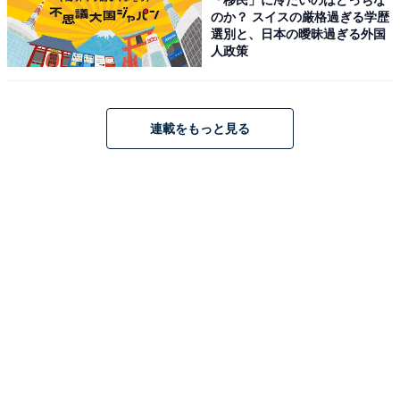
ンの魅力を伝えている。
のか？ スイスの厳格過ぎる学歴
選別と、日本の曖昧過ぎる外国
人政策
こちらもおすすめ
メルカリの値下げ交渉に対応したら元値で買う
人が現れました。値段を元に戻してもいい？
【メルカリのプロが解説】
連載をもっと見る