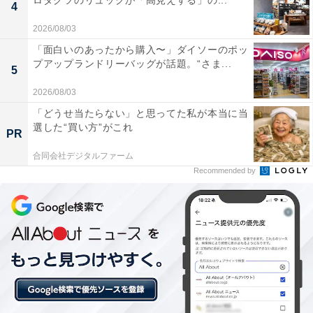
ロダクツのリュックが「高見えする」の...
4
2026/08/03
「面白いのあったから購入〜」ダイソーのポッ
プアップランドリーバッグが話題。“さま...
5
2026/08/03
商品の写真を撮影しておこう
「どうせ当たらない」と思ってた私が本当に当
選した“買い方”がこれ
PR
ブランド品などを出品したら、発送前に写真を撮影して
おくと、返品された商品との違いが分かります。
合同会社デジタルファーム
Recommended by
例えば、シリアルナンバーや金具、傷などチェックポイ
ントを撮影します。もし届いた商品と違う場合は、購入
者に示すことができますし、メルカリ事務局への連絡の
時にも使用できます。
偽物に気づかず再出品してしまうことも問題