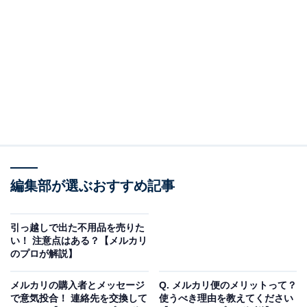
（1）出品者が商品（本物）を出品
（2）購入者が商品（本物）を購入
（3）出品者が商品（本物）を発送し、購入者の元に到
着
（4）購入者から商品（本物）に対してクレームがあ
り、返品の要求がある
（5）出品者が返品に応じる
（6）出品者の元に届いた商品（偽物）が本物ではなく
なっている
編集部が選ぶおすすめ記事
上記の例は、出品者が間違いなく本物の商品を出品して
いたとしても、返品された時点で偽物にすり替えられて
引っ越しで出た不用品を売りた
い！ 注意点はある？【メルカリ
しまうということです。購入者はこれを狙って高級ブラ
のプロが解説】
ンド品を買い、クレームを言って返品と返金をお願いし
ていきます。商品になんらかの不備があれば出品者も返
メルカリの購入者とメッセージ
Q. メルカリ便のメリットって？
で意気投合！ 連絡先を交換して
使うべき理由を教えてください
品に応じることになりますから、いってみれば出品者の