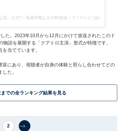
すきな花」公式?＜毎週木曜よる10時放送＞フジテレビ (@sukihana_fujitv)
た。2023年10月から12月にかけて放送されたこのド
つの物語を展開する「クアトロ主演」形式が特徴です。
点を当てています。
豊富にあり、視聴者が自身の体験と照らし合わせてどの
ました。
位までの全ランキング結果を見る
2