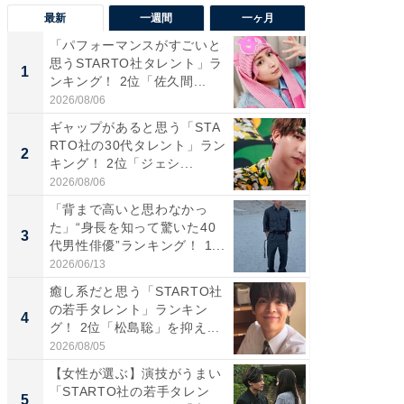
最新
一週間
一ヶ月
「パフォーマンスがすごいと
「癒し系
思うSTARTO社タレント」ラ
タレント
1
1
ンキング！ 2位「佐久間...
「井ノ原
2026/08/06
2026/08/0
ギャップがあると思う「STA
癒し系だ
RTO社の30代タレント」ラン
の若手
2
2
キング！ 2位「ジェシ...
グ！ 2
2026/08/06
2026/08/0
「背まで高いと思わなかっ
ギャップ
た」“身長を知って驚いた40
RTO社
3
3
代男性俳優”ランキング！ 1...
キング！
2026/06/13
2026/08/0
癒し系だと思う「STARTO社
「世界で
の若手タレント」ランキン
ARTO
4
4
グ！ 2位「松島聡」を抑え...
グ！ 2
2026/08/05
2026/08/0
【女性が選ぶ】演技がうまい
身長を知
「STARTO社の若手タレン
性俳優」
5
5