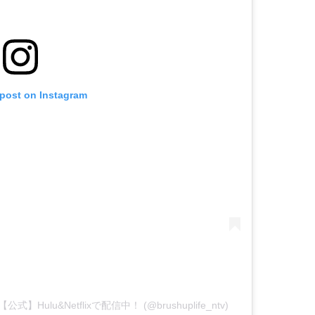
 post on Instagram
式】Hulu&Netflixで配信中！ (@brushuplife_ntv)