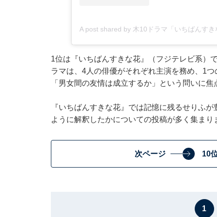
A post shared by 木10ドラマ「いちばん
1位は『いちばんすきな花』（フジテレビ系）でし
ラマは、4人の俳優がそれぞれ主演を務め、1
「男女間の友情は成立するか」という問いに焦
『いちばんすきな花』では記憶に残るせりふが
ように解釈したかについての投稿が多く集まり
次ページ
10
1