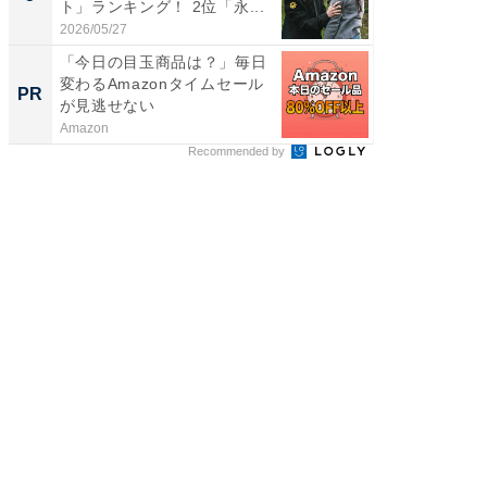
ト」ランキング！ 2位「永...
「鈴木
倒...
2026/05/27
2026/08/0
「今日の目玉商品は？」毎日
シェア別荘
変わるAmazonタイムセール
wners
PR
PR
が見逃せない
Amazon
COCO VIL
Recommended by