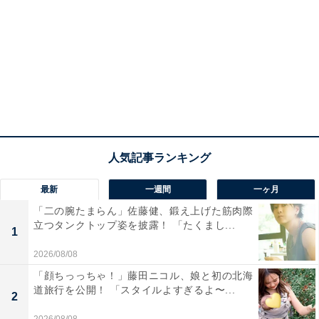
最新
一週間
一ヶ月
「二の腕たまらん」佐藤健、鍛え上げた筋肉際
立つタンクトップ姿を披露！ 「たくまし...
1
2026/08/08
「顔ちっっちゃ！」藤田ニコル、娘と初の北海
道旅行を公開！ 「スタイルよすぎるよ〜...
2