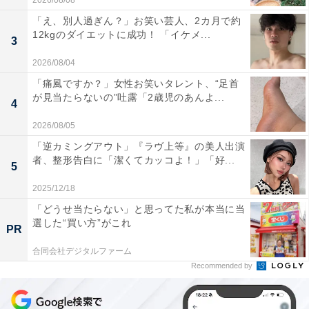
2026/08/08
「え、別人過ぎん？」お笑い芸人、2カ月で約
12kgのダイエットに成功！ 「イケメ...
3
2026/08/04
「痛風ですか？」女性お笑いタレント、“足首
が見当たらないの”吐露「2歳児のあんよ...
4
2026/08/05
「逆カミングアウト」『ラヴ上等』の美人出演
者、整形告白に「潔くてカッコよ！」「好...
5
2025/12/18
「どうせ当たらない」と思ってた私が本当に当
選した“買い方”がこれ
PR
合同会社デジタルファーム
Recommended by