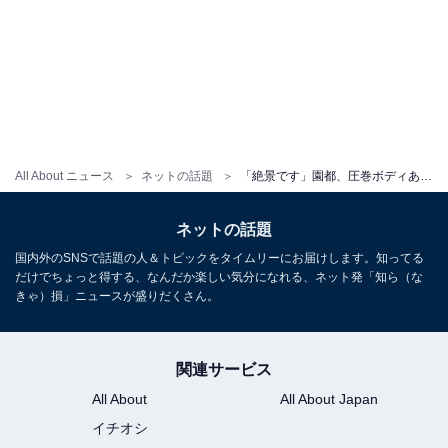
All About ニュース
ネットの話題
「絶景です」園都、圧巻ボディあらわなビキニ姿にファンもん絶！ 「超セクシーで超可愛い」
ネットの話題
国内外のSNSで話題の人＆トピックをタイムリーにお届けします。知ってる
だけでちょっと得する、なんだか楽しい気分になれる、ネット発「知ら（な
きゃ）損」ニュースが盛りだくさん。
関連サービス
All About
All About Japan
イチオシ