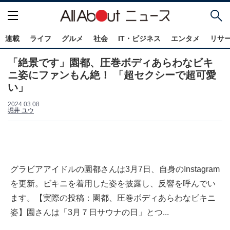
連載
ライフ
グルメ
社会
IT・ビジネス
エンタメ
リサ
「絶景です」園都、圧巻ボディあらわなビキ
ニ姿にファンもん絶！ 「超セクシーで超可愛
い」
2024.03.08
堀井 ユウ
グラビアアイドルの園都さんは3月7日、自身のInstagram
を更新。ビキニを着用した姿を披露し、反響を呼んでい
ます。【実際の投稿：園都、圧巻ボディあらわなビキニ
姿】園さんは「3月７日サウナの日」とつ...