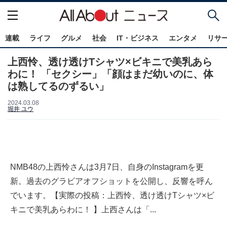
連載
ライフ
グルメ
社会
IT・ビジネス
エンタメ
リサ
上西怜、透け透けTシャツ×ビキニで美乳あら
わに！ 「セクシー」「顔はまだ幼いのに、体
は熟してるのずるい」
2024.03.08
堀井 ユウ
NMB48の上西怜さんは3月7日、自身のInstagramを更
新。過去のグラビアオフショットを公開し、反響を呼ん
でいます。【実際の投稿：上西怜、透け透けTシャツ×ビ
キニで美乳あらわに！ 】上西さんは「...