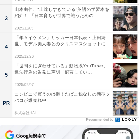
2025/02/17
山本由伸、“上達しすぎている”英語の学習本を
紹介！ 『日本育ちが世界で戦うための...
3
2025/11/05
「年々イケメン」サッカー日本代表・上田綺
世、モデル美人妻とのクリスマスショットに...
4
2025/12/26
「世間をにぎわせている」動物系YouTuber、
違法行為の告発に声明「飼育してい...
5
2025/02/07
コンビニで買うのは損！たばこ税なしの新型タ
バコが爆売れ中
PR
株式会社HAL
Recommended by