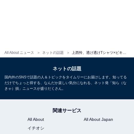
All About ニュース
ネットの話題
上西怜、透け透けTシャツ×ビキニで美乳あらわに！ 「セクシー」「顔はまだ幼いのに、体は熟してるのずるい」
ネットの話題
国内外のSNSで話題の人＆トピックをタイムリーにお届けします。知ってる
だけでちょっと得する、なんだか楽しい気分になれる、ネット発「知ら（な
きゃ）損」ニュースが盛りだくさん。
関連サービス
All About
All About Japan
イチオシ