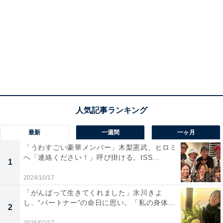
最新
一週間
一ヶ月
「うわすごい豪華メンバー」木梨憲武、ヒロミ
へ「連絡ください！」呼び掛ける。ISS...
1
2024/10/17
「がんばって生きてくれました」氷川きよ
し、“パートナー”の命日に思い。「私の身体...
2