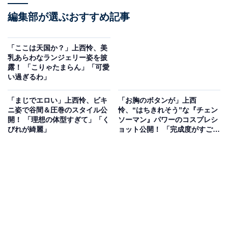
編集部が選ぶおすすめ記事
「ここは天国か？」上西怜、美
乳あらわなランジェリー姿を披
露！ 「こりゃたまらん」「可愛
い過ぎるわ」
「まじでエロい」上西怜、ビキ
「お胸のボタンが」上西
ニ姿で谷間＆圧巻のスタイル公
怜、“はちきれそう”な『チェン
開！ 「理想の体型すぎて」「く
ソーマン』パワーのコスプレシ
びれが綺麗」
ョット公開！ 「完成度がすご
い」