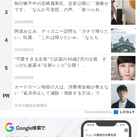
執行猶予中の宮崎麗果氏、近影公開に「激痩せ
です」「なんか可哀想」の声。「食べられ...
3
2026/08/05
阿波みなみ、ディズニー訪問も「ガチで帰りた
い」吐露。「これは帰りたいw」「なんち...
4
2025/06/19
“可愛すぎる女装”で話題の46歳2児の父親、す
っぴん披露＆“注射レシピ”公開！ ...
5
2024/09/28
カードローン地獄の人は、消費者金融が教えな
い『返済停止して減額・免除する方法』で...
PR
渋谷法務総合事務所
Recommended by