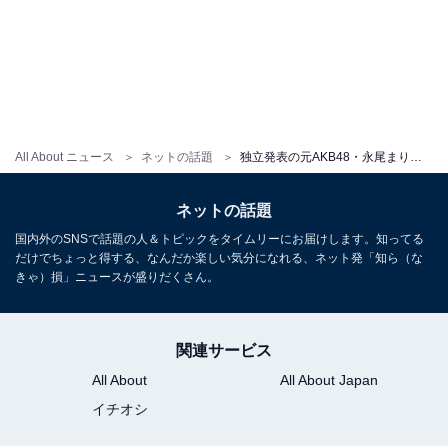
All About ニュース
ネットの話題
独立発表の元AKB48・永尾まりや、美尻をギリギリまで露出＆背中あらわな際どすぎるランジェリー姿！
ネットの話題
国内外のSNSで話題の人＆トピックをタイムリーにお届けします。知ってる
だけでちょっと得する、なんだか楽しい気分になれる、ネット発「知ら（な
きゃ）損」ニュースが盛りだくさん。
関連サービス
All About
All About Japan
イチオシ