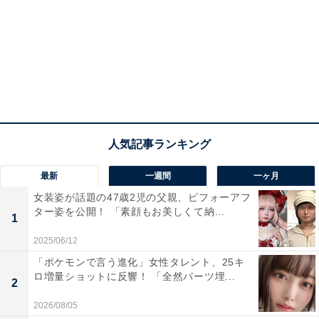
最新
一週間
一ヶ月
女装姿が話題の47歳2児の父親、ビフォーアフ
ター姿を公開！ 「素顔もお美しくて納...
1
2025/06/12
「ポケモンで言う進化」女性タレント、25キ
ロ増量ショットに反響！ 「全然パーツ埋...
2
2026/08/05