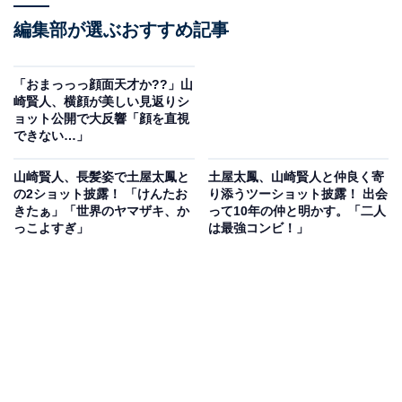
編集部が選ぶおすすめ記事
「おまっっっ顔面天才か??」山
崎賢人、横顔が美しい見返りシ
ョット公開で大反響「顔を直視
できない…」
山崎賢人、長髪姿で土屋太鳳と
土屋太鳳、山崎賢人と仲良く寄
の2ショット披露！ 「けんたお
り添うツーショット披露！ 出会
きたぁ」「世界のヤマザキ、か
って10年の仲と明かす。「二人
っこよすぎ」
は最強コンビ！」