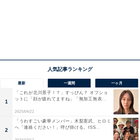
最新
一週間
一ヶ月
「これが北川景子！？」すっぴん？ オフショ
ットに「顔が疲れてますね」「無加工無表...
1
2025/04/22
「うわすごい豪華メンバー」木梨憲武、ヒロミ
へ「連絡ください！」呼び掛ける。ISS...
2