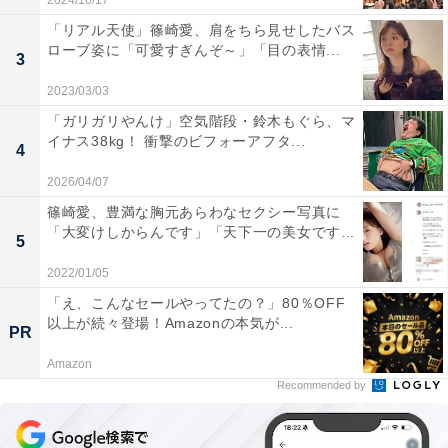
2024/10/17
「リアル天使」篠崎愛、肩をちら見せしたバス
ローブ姿に「可愛すぎんぞ～」「目の表情...
3
2023/03/03
「ガリガリやんけ」空気階段・鈴木もぐら、マ
イナス38kg！ 衝撃のビフォーアフタ...
4
2026/04/07
篠崎愛、豊満な胸元あらわなセクシー写真に
「大変けしからんです」「天下一の美女です...
5
2022/01/05
「え、こんなセールやってたの？」80％OFF
以上が続々登場！Amazonの本気が...
PR
Amazon
Recommended by