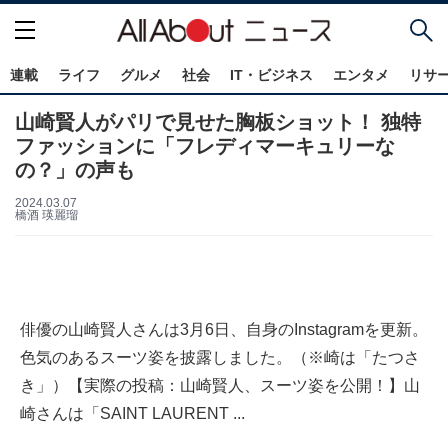
連載
ライフ
グルメ
社会
IT・ビジネス
エンタメ
リサ
山崎賢人がパリで見せた胸板ショット！ 独特
ファッションに「フレディマーキュリーな
の？」の声も
2024.03.07
橋酒 瑛麗瑠
俳優の山崎賢人さんは3月6日、自身のInstagramを更新。
色気のあるスーツ姿を披露しました。（※崎は「たつさ
き」）【実際の投稿：山崎賢人、スーツ姿を公開！】山
崎さんは「SAINT LAURENT ...