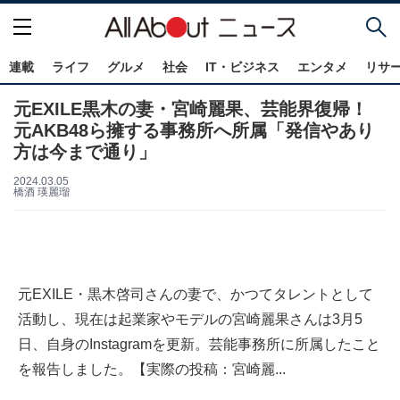
連載
ライフ
グルメ
社会
IT・ビジネス
エンタメ
リサ
元EXILE黒木の妻・宮崎麗果、芸能界復帰！
元AKB48ら擁する事務所へ所属「発信やあり
方は今まで通り」
2024.03.05
橋酒 瑛麗瑠
元EXILE・黒木啓司さんの妻で、かつてタレントとして
活動し、現在は起業家やモデルの宮崎麗果さんは3月5
日、自身のInstagramを更新。芸能事務所に所属したこと
を報告しました。【実際の投稿：宮崎麗...