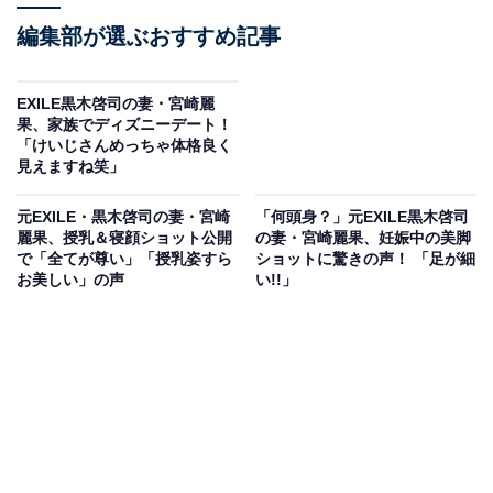
編集部が選ぶおすすめ記事
EXILE黒木啓司の妻・宮崎麗
果、家族でディズニーデート！
「けいじさんめっちゃ体格良く
見えますね笑」
元EXILE・黒木啓司の妻・宮崎
「何頭身？」元EXILE黒木啓司
麗果、授乳＆寝顔ショット公開
の妻・宮崎麗果、妊娠中の美脚
で「全てが尊い」「授乳姿すら
ショットに驚きの声！ 「足が細
お美しい」の声
い!!」