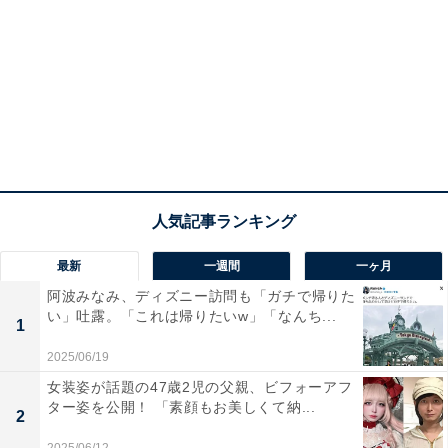
最新
一週間
一ヶ月
阿波みなみ、ディズニー訪問も「ガチで帰りた
い」吐露。「これは帰りたいw」「なんち...
1
2025/06/19
女装姿が話題の47歳2児の父親、ビフォーアフ
ター姿を公開！ 「素顔もお美しくて納...
2