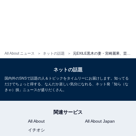
All About ニュース
ネットの話題
元EXILE黒木の妻・宮崎麗果、芸能界復帰！ 元AKB48ら擁する事務所へ所属「発信やあり方は今まで通り」
ネットの話題
国内外のSNSで話題の人＆トピックをタイムリーにお届けします。知ってる
だけでちょっと得する、なんだか楽しい気分になれる、ネット発「知ら（な
きゃ）損」ニュースが盛りだくさん。
関連サービス
All About
All About Japan
イチオシ