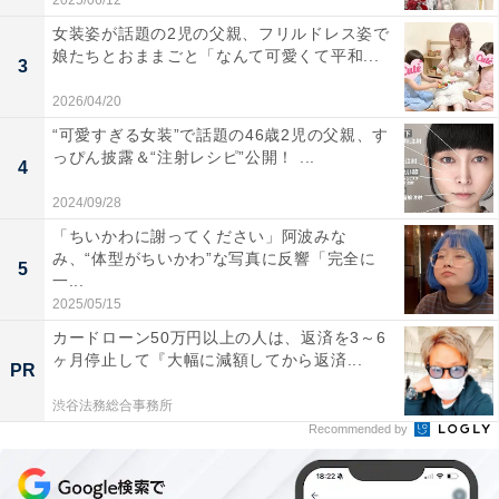
2025/06/12
女装姿が話題の2児の父親、フリルドレス姿で
娘たちとおままごと「なんて可愛くて平和...
3
2026/04/20
“可愛すぎる女装”で話題の46歳2児の父親、す
っぴん披露＆“注射レシピ”公開！ ...
4
2024/09/28
「ちいかわに謝ってください」阿波みな
み、“体型がちいかわ”な写真に反響「完全に
5
一...
2025/05/15
カードローン50万円以上の人は、返済を3～6
ヶ月停止して『大幅に減額してから返済...
PR
渋谷法務総合事務所
Recommended by