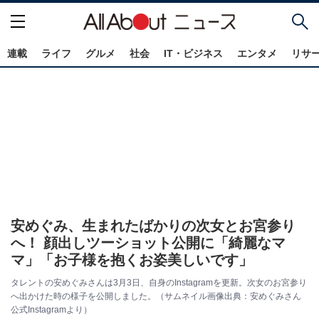
連載
ライフ
グルメ
社会
IT・ビジネス
エンタメ
リサ
安めぐみ、生まれたばかりの次女とお宮参り
へ！ 顔出しツーショット公開に「綺麗なマ
マ」「お子様を抱くお姿美しいです」
タレントの安めぐみさんは3月3日、自身のInstagramを更新。次女のお宮参り
へ出かけた時の様子を公開しました。（サムネイル画像出典：安めぐみさん
公式Instagramより）