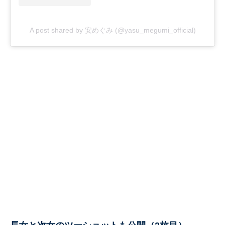
A post shared by 安めぐみ (@yasu_megumi_official)