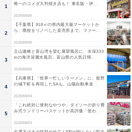
唯一のコメダ大判焼き店も！ 東名阪・伊...
1
2026/08/06
【千葉県】918㎡の県内最大級マーケットか
ら、廃校をリノベした直売所まで。ファー...
2
2026/08/06
立山連峰と富山湾を望む展望風呂に、水深333
mの海洋深層水風呂。富山県の人気日帰...
3
2026/08/06
【兵庫県】「世界一忙しいラーメン」に、龍野
の城下町を再現したSAも。山陽自動車道...
4
2026/08/04
「これ絶対に便利なやつや」ダイソーの折り畳
み式ランドリーバスケットが高評価「使わ...
5
2026/08/03
金運下げるの絶対やめて！9割が知らない“貯金