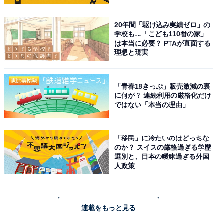
20年間「駆け込み実績ゼロ」の
学校も…「こども110番の家」
は本当に必要？ PTAが直面する
理想と現実
「青春18きっぷ」販売激減の裏
に何が？ 連続利用の厳格化だけ
ではない「本当の理由」
「移民」に冷たいのはどっちな
のか？ スイスの厳格過ぎる学歴
選別と、日本の曖昧過ぎる外国
人政策
連載をもっと見る