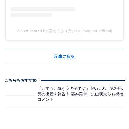
A post shared by 安めぐみ (@yasu_megumi_official)
記事に戻る
こちらもおすすめ
「とても元気な女の子です」安めぐみ、第2子女
児の出産を報告！ 藤本美貴、永山瑛太らも祝福
コメント