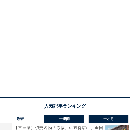
最新
一週間
一ヶ月
【三重県】伊勢名物「赤福」の直営店に、全国