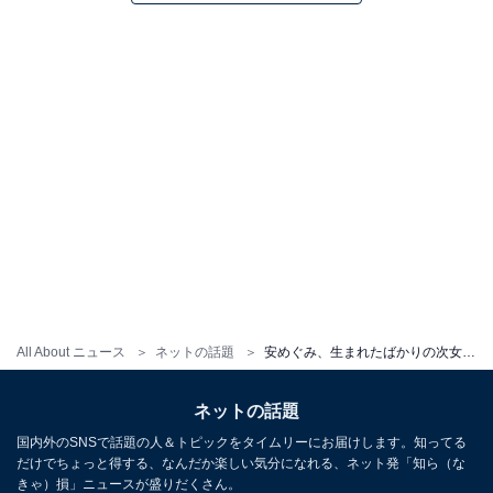
All About ニュース
ネットの話題
安めぐみ、生まれたばかりの次女とお宮参りへ！ 顔出しツーショット公開に「綺麗なママ」「お子様を抱くお姿美しいです」
ネットの話題
国内外のSNSで話題の人＆トピックをタイムリーにお届けします。知ってる
だけでちょっと得する、なんだか楽しい気分になれる、ネット発「知ら（な
きゃ）損」ニュースが盛りだくさん。