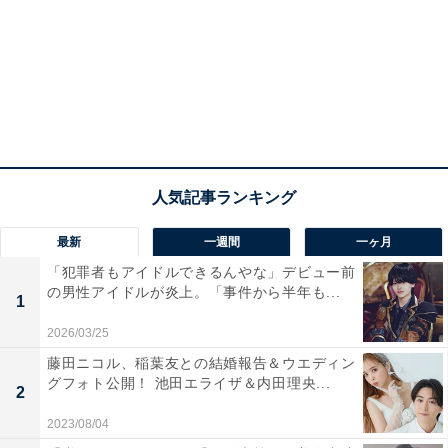
最新
一週間
一ヶ月
「犯罪者もアイドルできるんやな」デビュー前
の男性アイドルが炎上。「事件から半年も...
1
2026/03/25
藤田ニコル、稲葉友との結婚報告＆ウエディン
グフォト公開！ 池田エライザ＆内田理央...
2
2023/08/04