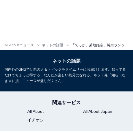
All About ニュース
ネットの話題
「でっか」菊地姫奈、純白ランジェリーから美乳あらわに！ 「エロすぎだろ」
ネットの話題
国内外のSNSで話題の人＆トピックをタイムリーにお届けします。知ってる
だけでちょっと得する、なんだか楽しい気分になれる、ネット発「知ら（な
きゃ）損」ニュースが盛りだくさん。
関連サービス
All About
All About Japan
イチオシ