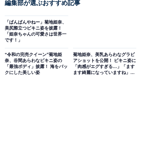
編集部が選ぶおすすめ記事
「ぱんぱんやねー」菊地姫奈、
美尻際立つビキニ姿を披露！
「姫奈ちゃんの可愛さは世界一
です！」
“令和の完売クイーン”菊地姫
菊地姫奈、美乳あらわなグラビ
奈、谷間あらわなビキニ姿の
アショットを公開！ ビキニ姿に
「最強ボディ」披露！ 海をバッ
「肉感がエグすぎる…」「ます
クにした美しい姿
ます綺麗になっていますね」の
声