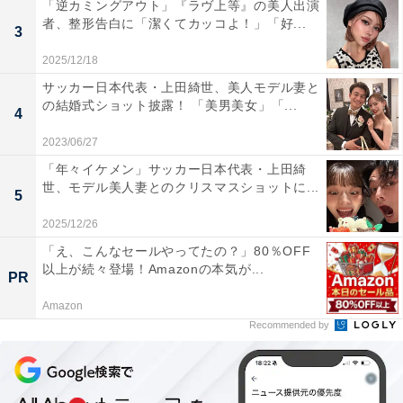
「逆カミングアウト」『ラヴ上等』の美人出演
者、整形告白に「潔くてカッコよ！」「好...
3
2025/12/18
サッカー日本代表・上田綺世、美人モデル妻と
の結婚式ショット披露！ 「美男美女」「...
4
2023/06/27
「年々イケメン」サッカー日本代表・上田綺
世、モデル美人妻とのクリスマスショットに...
5
2025/12/26
「え、こんなセールやってたの？」80％OFF
以上が続々登場！Amazonの本気が...
PR
Amazon
Recommended by