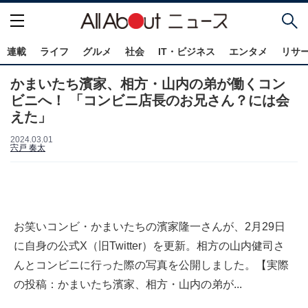
連載
ライフ
グルメ
社会
IT・ビジネス
エンタメ
リサ
かまいたち濱家、相方・山内の弟が働くコン
ビニへ！ 「コンビニ店長のお兄さん？には会
えた」
2024.03.01
宍戸 奏太
お笑いコンビ・かまいたちの濱家隆一さんが、2月29日
に自身の公式X（旧Twitter）を更新。相方の山内健司さ
んとコンビニに行った際の写真を公開しました。【実際
の投稿：かまいたち濱家、相方・山内の弟が...