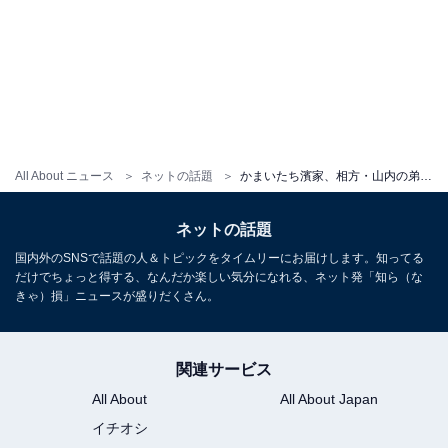
All About ニュース
ネットの話題
かまいたち濱家、相方・山内の弟が働くコンビニへ！ 「コンビニ店長のお兄さん？には会えた」
ネットの話題
国内外のSNSで話題の人＆トピックをタイムリーにお届けします。知ってる
だけでちょっと得する、なんだか楽しい気分になれる、ネット発「知ら（な
きゃ）損」ニュースが盛りだくさん。
関連サービス
All About
All About Japan
イチオシ