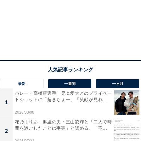
最新
一週間
一ヶ月
バレー・髙橋藍選手、兄＆愛犬とのプライベー
トショットに「超きちょー」「笑顔が見れ...
1
2026/03/08
花乃まりあ、趣里の夫・三山凌輝と「二人で時
間を過ごしたことは事実」と認める。「不...
2