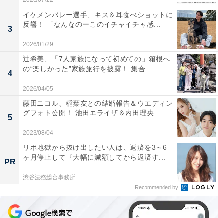
2026/07/22
イケメンバレー選手、キス＆耳食べショットに
反響！ 「なんなのーこのイチャイチャ感...
3
2026/01/29
辻希美、「7人家族になって初めての」箱根へ
の“楽しかった”家族旅行を披露！ 集合...
4
2026/04/05
藤田ニコル、稲葉友との結婚報告＆ウエディン
グフォト公開！ 池田エライザ＆内田理央...
5
2023/08/04
リボ地獄から抜け出したい人は、返済を3～6
ヶ月停止して『大幅に減額してから返済す...
PR
渋谷法務総合事務所
Recommended by