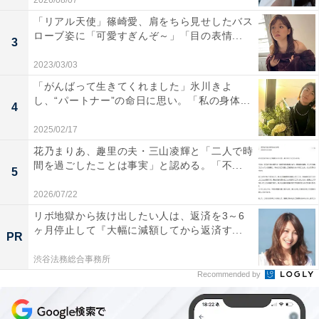
2026/08/07
「リアル天使」篠崎愛、肩をちら見せしたバス
ローブ姿に「可愛すぎんぞ～」「目の表情...
3
2023/03/03
「がんばって生きてくれました」氷川きよ
し、“パートナー”の命日に思い。「私の身体...
4
2025/02/17
花乃まりあ、趣里の夫・三山凌輝と「二人で時
間を過ごしたことは事実」と認める。「不...
5
2026/07/22
リボ地獄から抜け出したい人は、返済を3～6
ヶ月停止して『大幅に減額してから返済す...
PR
渋谷法務総合事務所
Recommended by