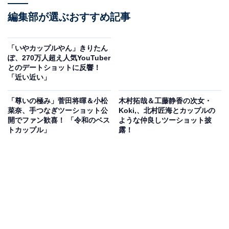
編集部が選ぶおすすめ記事
「いやカップルやん」きりたん
ぽ、270万人超え人気YouTuber
とのデートショットに反響！
「近い近い」
「尊いの極み」菅田将暉＆小松
木村拓哉＆工藤静香の次女・
菜奈、手つなぎツーショット公
Koki,、北村匠海とカップルの
開でファン歓喜！ 「令和のベス
ような仲良しツーショット披
トカップル」
露！