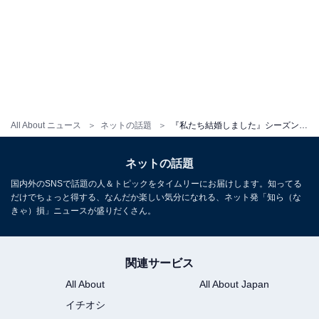
All About ニュース
ネットの話題
『私たち結婚しました』シーズン5謎のキャストに注目集まる。「うわぁーー誰だろ」「待ち遠しい」
ネットの話題
国内外のSNSで話題の人＆トピックをタイムリーにお届けします。知ってる
だけでちょっと得する、なんだか楽しい気分になれる、ネット発「知ら（な
きゃ）損」ニュースが盛りだくさん。
関連サービス
All About
All About Japan
イチオシ