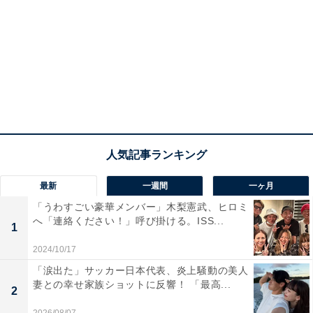
最新
一週間
一ヶ月
「うわすごい豪華メンバー」木梨憲武、ヒロミ
へ「連絡ください！」呼び掛ける。ISS...
1
2024/10/17
「涙出た」サッカー日本代表、炎上騒動の美人
妻との幸せ家族ショットに反響！ 「最高...
2