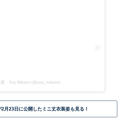
悠亜 Yua Mikami (@yua_mikami)
2月23日に公開したミニ丈衣装姿も見る！