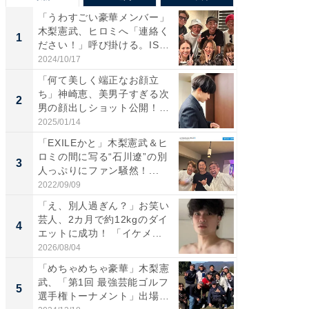
「うわすごい豪華メンバー」
「さす
木梨憲武、ヒロミへ「連絡く
は」高
1
1
ださい！」呼び掛ける。IS
災地を
S...
「カ...
2024/10/17
2026/08/0
「何て美しく端正なお顔立
「女の
ち」神崎恵、美男子すぎる次
介、バ
2
2
男の顔出しショット公開！
らのプレ
「め...
愛...
2025/01/14
2026/08/0
「EXILEかと」木梨憲武＆ヒ
「脚が
ロミの間に写る“石川遼”の別
横川尚
3
3
人っぷりにファン騒然！...
ムキな姿
刃...
2022/09/09
2026/08/0
「え、別人過ぎん？」お笑い
「え、
芸人、2カ月で約12kgのダイ
芸人、2
4
4
エットに成功！ 「イケメ...
エットに
2026/08/04
2026/08/0
「めちゃめちゃ豪華」木梨憲
「脳がバ
武、「第1回 最強芸能ゴルフ
装姿が話
5
5
選手権トーナメント」出場
のお父さ