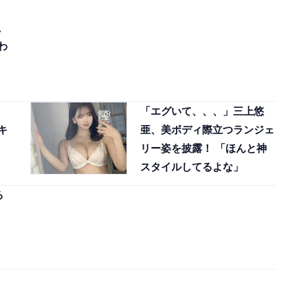
、
わ
「エグいて、、、」三上悠
キ
亜、美ボディ際立つランジェ
リー姿を披露！ 「ほんと神
スタイルしてるよな」
る