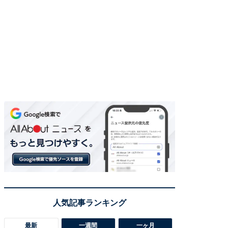
最新
一週間
一ヶ月