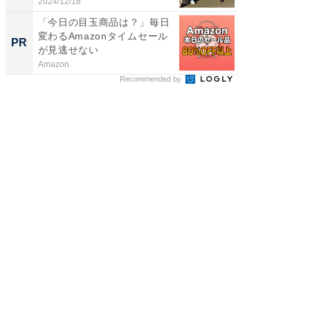
メ...
2024/12/18
2026/08/0
「今日の目玉商品は？」毎日
【見城徹
変わるAmazonタイムセール
も変わ
PR
PR
が見逃せない
Amazon
FINCHI o
Recommended by