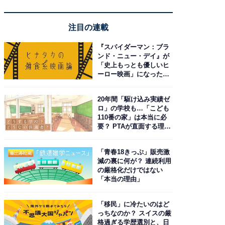
注目の連載
『スパイダーマン：ブラ
ンド・ニュー・デイ』が
「史上もっとも優しいヒ
ーロー映画」になった理
由。予習したい作品は？
20年間「駆け込み実績ゼ
ロ」の学校も…「こども
110番の家」は本当に必
要？ PTAが直面する理想
と現実
「青春18きっぷ」販売激
減の裏に何が？ 連続利用
の厳格化だけではない
「本当の理由」
「移民」に冷たいのはど
っちなのか？ スイスの厳
格過ぎる学歴選別と、日