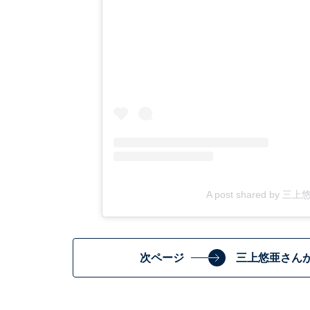
A post shared by 三上
次ページ
三上悠亜さんが