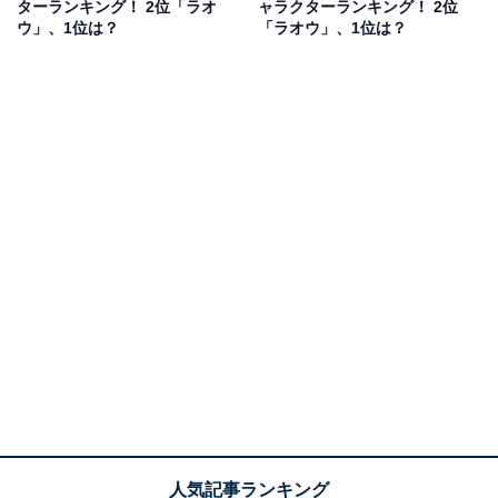
ターランキング！ 2位「ラオ
ャラクターランキング！ 2位
すね。
ウ」、1位は？
「ラオウ」、1位は？
自由回答を見ると、「演技力もあるし体型も役に合わせ
ると聞くので」（40代男性／埼玉県）や、「体格と顔つ
き、ビジュアル的には鈴木亮平しか演じられないように
思う」（40代男性／静岡県）、「筋肉質な身体で顔も似
ているから」（30代女性／千葉県）といったコメントが
寄せられていました。