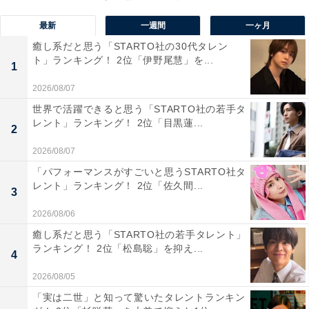
最新
一週間
一ヶ月
癒し系だと思う「STARTO社の30代タレン
ト」ランキング！ 2位「伊野尾慧」を...
1
第1位：阿部寛（63票）
2026/08/07
世界で活躍できると思う「STARTO社の若手タ
レント」ランキング！ 2位「目黒蓮...
2
＼\ ? /／
2026/08/07
明日は
#異動辞令は音楽隊
！
「パフォーマンスがすごいと思うSTARTO社タ
TBS電波ジャック??
レント」ランキング！ 2位「佐久間...
／/ ? \＼
#阿部寛
さん、
#清野菜名
さん、
3
#磯村勇斗
さんが生出演✨
2026/08/06
癒し系だと思う「STARTO社の若手タレント」
ランキング！ 2位「松島聡」を抑え...
「THE TIME,」「Nスタ」阿部さん磯村さん
4
「ラヴィット！」「ひるおび」阿部さん清野さん磯
2026/08/05
村さん
「実は二世」と知って驚いたタレントランキン