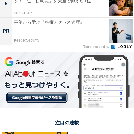
グ！ 2位「杉咲花」を大差で抑えた1位...
5
ぜひご覧ください?
2025/11/07
事例から学ぶ『特権アクセス管理』
※生放送につき急な変更もございます
PR
pic.twitter.com/ap6skw5EfX
KeeperSecurity
— 映画『異動辞令は音楽隊！』公開中！
Recommended by
(@ongakutai_movie)
August 24, 2022
1位は、「阿部寛」さんでした！
濃いルックスとダンディな声で、二枚目キャラからコミ
カルな役まで幅広い演技力を持つ阿部寛さん。デビュー
のきっかけはファッション誌『MEN'S NON-NO（メンズ
ノンノ）』（集英社）のモデルでした。映画『テルマ
エ・ロマエ』で演じた古代ローマ人や、元暴走族の弁護
注目の連載
士として登場した『ドラゴン桜』（TBS系）など、クセ