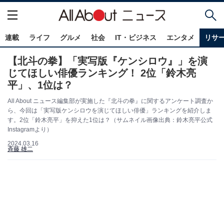
連載
ライフ
グルメ
社会
IT・ビジネス
エンタメ
リサ
【北斗の拳】「実写版『ケンシロウ』」を演
じてほしい俳優ランキング！ 2位「鈴木亮
平」、1位は？
All About ニュース編集部が実施した『北斗の拳』に関するアンケート調査か
ら、今回は「実写版ケンシロウを演じてほしい俳優」ランキングを紹介しま
す。2位「鈴木亮平」を抑えた1位は？（サムネイル画像出典：鈴木亮平公式
Instagramより）
2024.03.16
斉藤 雄二