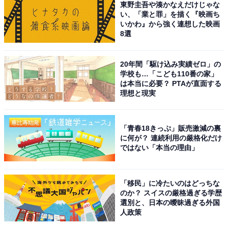
東野圭吾や湊かなえだけじゃな
のある役どころも演じてきた阿部寛さんなら、北斗の拳
い、「業と罪」を描く『映画ち
の世界観にもマッチしそうですね。
いかわ』から強く連想した映画
8選
アンケート回答を見ると、「日本人らしくない濃ゆい顔
20年間「駆け込み実績ゼロ」の
がちょうどいい」（20代男性／鹿児島県）や、「アニメ
学校も…「こども110番の家」
の吹替もやっており、顔も体格もそれっぽい」（50代男
は本当に必要？ PTAが直面する
理想と現実
性／東京都）、「ケンシロウといえばこの人しか思い浮
かばない」（30代女性／大分県）といったコメントが寄
せられていました。
「青春18きっぷ」販売激減の裏
に何が？ 連続利用の厳格化だけ
ではない「本当の理由」
※コメントは全て原文ママです
この記事の筆者：斉藤 雄二 プロフィール
「移民」に冷たいのはどっちな
のか？ スイスの厳格過ぎる学歴
新潟出身、静岡在住の元プロドラマー。ライター執筆歴
選別と、日本の曖昧過ぎる外国
は約8年。趣味は読書とフィットネスとfiat500でドライ
人政策
ブに出かけること。最近はeSportsの試合観戦が楽しみで