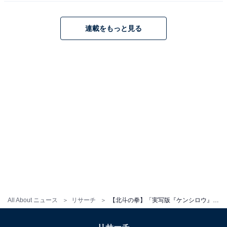
す。メインMCを担当するPodcast番組「だいたい二畳半
｜ホントは面白い住まいの話」をSpotifyやApplePodcast
連載をもっと見る
で配信中！
3位までの全ランキング結果を見
次ページ
る
All About ニュース
リサーチ
【北斗の拳】「実写版『ケンシロウ』」を演じてほしい俳優ランキング！ 2位「鈴木亮平」、1位は？