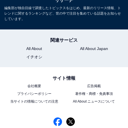
リサーチ
編集部が独自目線で調査したトピックスをはじめ、最新のリリース情報、ト
レンドに関するランキングなど、世の中で注目を集めている話題をお知らせ
しています。
こちらもおすすめ
【実写版北斗の拳】「ユリア」を演じてほしい
関連サービス
俳優ランキング！ 2位「菜々緒」、1位は？
All About
All About Japan
イチオシ
サイト情報
会社概要
広告掲載
プライバシーポリシー
著作権・商標・免責事項
1
2
当サイトの情報についての注意
All About ニュースについて