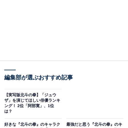
A post shared by Ryohei Suzuki 鈴木亮平 (@ryoheisuzuki_cityhun
2位には、「鈴木亮平」さんがランクイン！
2006年、国内の水着業界初のキャンペーンボーイに選出
され、同年にドラマ『レガッタ』（テレビ朝日）で俳優
編集部が選ぶおすすめ記事
デビュー。翌2007年には『椿三十郎』で映画にも初出演
します。『HK 変態仮面』や役作りのために30キロ増量
【実写版北斗の拳】「ジュウ
した『俺物語‼』など、俳優としてさまざまな作風に挑戦
ザ」を演じてほしい俳優ランキ
ング！ 2位「阿部寛」、1位
し、『孤狼の血 LEVEL2』では、日本アカデミー賞の最
は？
優秀助演男優賞を獲得。日本人キャストでケンシロウの
依頼がきても、漫画顔負けの体作りから挑んできそうで
好きな『北斗の拳』のキャラク
最強だと思う『北斗の拳』のキ