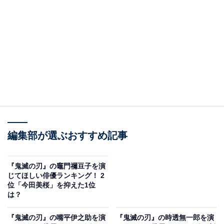
善逸は、主人公・竈門炭治郎（かまどたんじろう）と同
期の鬼殺隊士。自分に自信を持てず、弱気な発言を繰り
返しますが、極度の恐怖心から眠りに落ちて強力な力を
発揮するなど、いざという時に頼れる面も。第3期『刀
鍛冶の里編』ではほとんど出番がなかったため、第4期
からの活躍に期待です。
＞5位までの全ランキング結果を見る
編集部が選ぶおすすめ記事
2位：神木隆之介
『鬼滅の刃』の竈門禰豆子を演
じてほしい俳優ランキング！ 2
2位は、神木隆之介さん。シリアスな役からアクション
位「今田美桜」を抑えた1位
シーンまで、数多くの出演作で幅広い役をこなし、ビジ
は？
ュアルの美しさに反して、“陰キャ”でモテないヘタレな
『鬼滅の刃』の嘴平伊之助を演
『鬼滅の刃』の時透無一郎を演
キャラクターを演じることも多い神木さん。朝井リョウ