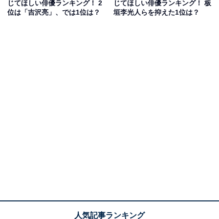
じてほしい俳優ランキング！ 2
じてほしい俳優ランキング！ 板
さん原作の小説『桐島、部活やめるってよ』の実写化映
位は「吉沢亮」、では1位は？
垣李光人らを抑えた1位は？
画では18歳で主演を務め、地味で目立たない“ヘタレ高校
生”役で一躍注目を集めました。
回答者からは、「弱々しい部分とやる時はやるところの
ギャップがうまく演じれそうだから（20代男性／広島
県）」「ヘタレな一面と『やるときはやる』一面を上手
く演じ分けられそうだから（40代女性／埼玉県）」「コ
メディとシリアスの幅が大きいキャラなので、そこを上
手く演じられると思ったから（30代女性／兵庫県）」
「俳優としての力量と幅があり、チャーミングでコミカ
ルでありながらシリアスでかっこいい戦闘シーンを演じ
ることができそう（40代女性／広島県）」などの声があ
りました。