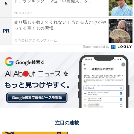
ト」ランキング！ 2位「中島健人」を...
5
優として幅広く活躍し、甘い顔立ちの“かわいい”ビジュ
2026/08/05
アルと天然っぽい素の姿から、ファンの間で“ヘタレキャ
売り場じゃ教えてくれない！当たる人だけがや
ラ”として愛されています。
ってる宝くじの習慣
PR
合同会社デジタルファーム
回答者からは、「ダメっぽい感じとナヨナヨ感のイメー
Recommended by
ジがピッタリ（60代男性／神奈川県）」「善逸を地でや
ってる俳優という感じでぴったりだと思う、多分役作り
する必要ないかも（40代女性／神奈川県）」「髪の毛も
似合いそうだしハイテンションの感じも対応できそう
（20代女性／神奈川県）」「ちょっと天然ぽそうな感じ
のイケメンだから（30代女性／愛知県）」などのコメン
トが寄せられました。
※回答者のコメントは原文ママです
注目の連載
この記事の筆者：福島 ゆき プロフィール