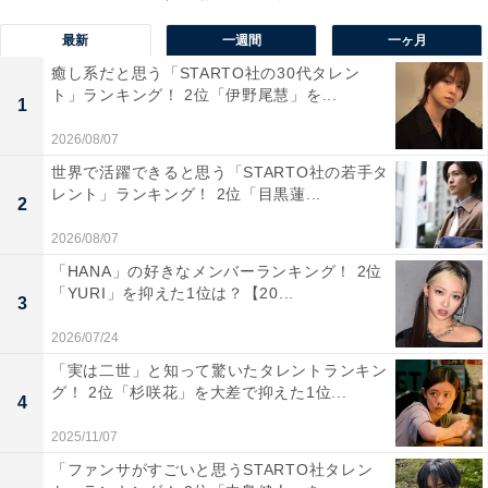
最新
一週間
一ヶ月
癒し系だと思う「STARTO社の30代タレン
ト」ランキング！ 2位「伊野尾慧」を...
1
2026/08/07
世界で活躍できると思う「STARTO社の若手タ
レント」ランキング！ 2位「目黒蓮...
2
2026/08/07
「HANA」の好きなメンバーランキング！ 2位
「YURI」を抑えた1位は？【20...
3
1位：伊野尾慧
2026/07/24
「実は二世」と知って驚いたタレントランキン
グ！ 2位「杉咲花」を大差で抑えた1位...
1位は、アイドルグループ「Hey！Say！JUMP」の伊野
4
尾慧さんでした。4月から上演されるブロードウェイミ
2025/11/07
ュージカル『ハネムーン・イン・ベガス』ではミュージ
「ファンサがすごいと思うSTARTO社タレン
カル初挑戦で主演を務めます。テレビ番組での司会や俳