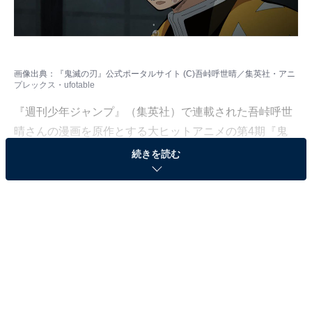
画像出典：
『鬼滅の刃』公式ポータルサイト
(C)吾峠呼世晴／集英社・アニ
プレックス・ufotable
『週刊少年ジャンプ』（集英社）で連載された吾峠呼世
晴さんの漫画を原作とする大ヒットアニメの第4期『鬼
滅の刃 柱稽古編』（フジテレビ系）が、いよいよ今春放
続きを読む
送されます。
All About ニュース編集部では、『鬼滅の刃』に関する独
自アンケート調査を実施しました。同調査は、全国10〜
60代の男女210人を対象にインターネット上で実施（調
査期間：2023年12月31日〜2024年2月15日）。今回は我
妻善逸（あがつまぜんいつ）を演じてほしい俳優ランキ
ングを発表します。