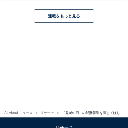
連載をもっと見る
こちらもおすすめ
『鬼滅の刃』の竈門炭治郎を演じてほしい俳優
ランキング！ 2位「山崎賢人」、では1位は？
1
2
All About ニュース
リサーチ
『鬼滅の刃』の我妻善逸を演じてほしい俳優ランキング！ 2位「神木隆之介」を抑えた1位は？