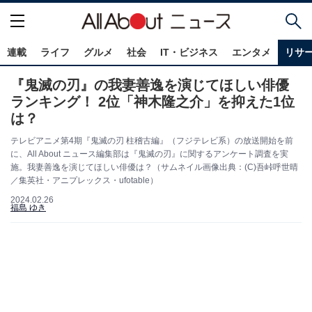
連載
ライフ
グルメ
社会
IT・ビジネス
エンタメ
リサ
『鬼滅の刃』の我妻善逸を演じてほしい俳優
ランキング！ 2位「神木隆之介」を抑えた1位
は？
テレビアニメ第4期『鬼滅の刃 柱稽古編』（フジテレビ系）の放送開始を前
に、All About ニュース編集部は『鬼滅の刃』に関するアンケート調査を実
施。我妻善逸を演じてほしい俳優は？（サムネイル画像出典：(C)吾峠呼世晴
／集英社・アニプレックス・ufotable）
2024.02.26
福島 ゆき