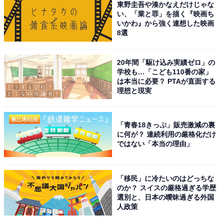
東野圭吾や湊かなえだけじゃな
アニメや漫画のレビュー、エンタメトピックスなどを中
い、「業と罪」を描く『映画ち
いかわ』から強く連想した映画
心に、オールジャンルで執筆中のライター。時々、店舗
8選
取材などのリポート記事も担当。All AboutおよびAll
About ニュースでのライター歴は5年。
20年間「駆け込み実績ゼロ」の
学校も…「こども110番の家」
は本当に必要？ PTAが直面する
5位までの全ランキング結果を見
理想と現実
次ページ
る
「青春18きっぷ」販売激減の裏
に何が？ 連続利用の厳格化だけ
ではない「本当の理由」
「移民」に冷たいのはどっちな
のか？ スイスの厳格過ぎる学歴
選別と、日本の曖昧過ぎる外国
人政策