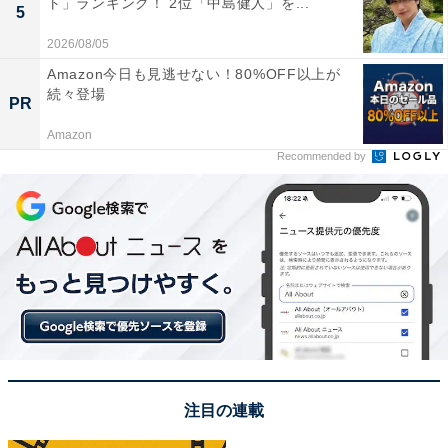
（テレビ朝日系）での逢沢渾一役、4月公開の映画『陰
ト」ランキング！ 2位「中島健人」を...
5
陽師0』への出演など、2024年も多方面での活躍に期待
2026/08/05
が寄せられています。
Amazon今日も見逃せない！80%OFF以上が
続々登場
PR
回答者からは、「小柄で美男子、天才的な才能を秘めて
Amazon
いそうなミステリアスな雰囲気がハマっているように感
Recommended by
じるから（40代女性／埼玉県）」「女性らしさも兼ね備
えている綺麗な顔立ちは透明感のある時透無一郎と重な
ります（40代女性／広島県）」「覚醒前と覚醒後の人格
を演じ分けられる演技力と見た目の雰囲気が合っている
と思ったから（40代女性／大阪府）」「色白で儚い美し
さが似ていると思ったから（30代女性／東京都）」など
の声がありました。
注目の連載