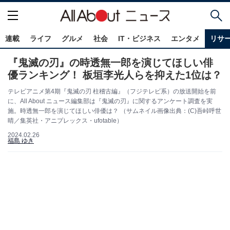
連載
ライフ
グルメ
社会
IT・ビジネス
エンタメ
リサ
『鬼滅の刃』の時透無一郎を演じてほしい俳
優ランキング！ 板垣李光人らを抑えた1位は？
テレビアニメ第4期『鬼滅の刃 柱稽古編』（フジテレビ系）の放送開始を前
に、All About ニュース編集部は『鬼滅の刃』に関するアンケート調査を実
施。時透無一郎を演じてほしい俳優は？ （サムネイル画像出典：(C)吾峠呼世
晴／集英社・アニプレックス・ufotable）
2024.02.26
福島 ゆき