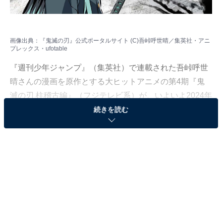
画像出典：
『鬼滅の刃』公式ポータルサイト
(C)吾峠呼世晴／集英社・アニ
プレックス・ufotable
『週刊少年ジャンプ』（集英社）で連載された吾峠呼世
晴さんの漫画を原作とする大ヒットアニメの第4期『鬼
滅の刃 柱稽古編』（フジテレビ系）が、いよいよ2024年
春放送されます。
続きを読む
All About ニュース編集部では、『鬼滅の刃』に関する独
自アンケート調査を実施しました。同調査は、全国10〜
60代の男女210人を対象にインターネット上で実施（調
査期間：2023年12月31日〜2024年2月15日）。今回は時
透無一郎（ときとうむいちろう）を演じてほしい俳優ラ
ンキングを発表します。