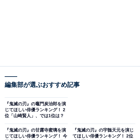
時透無一郎は、鬼殺隊の鬼殺隊最高位剣士集団”柱”の1人
である霞柱。鬼によって家族と記憶を失ったため、悪気
なく冷徹な態度をとってしまう天才剣士。第3期『刀鍛
冶の里編』では、恋柱・甘露寺蜜璃（かんじろみつり）
や主人公・竈門炭治郎（かまどたんじろう）とともに上
弦の伍・玉壺（ぎょっこ）、肆（し）・半天狗を撃破し
ました。
＞7位までの全ランキング結果を見る
編集部が選ぶおすすめ記事
同率2位：神木隆之介
『鬼滅の刃』の竈門炭治郎を演
じてほしい俳優ランキング！ 2
同率2位は、神木隆之介さん。シリアスな演技、狂気じ
位「山崎賢人」、では1位は？
みた役柄やサイコパス、本格的なラブストーリーに純粋
『鬼滅の刃』の甘露寺蜜璃を演
『鬼滅の刃』の宇髄天元を演じ
無垢（むく）なキャラクターまで、幅広いジャンルで役
じてほしい俳優ランキング！ 今
てほしい俳優ランキング！ 2位
柄を演じる演技力の高さで数多くの作品に出演している