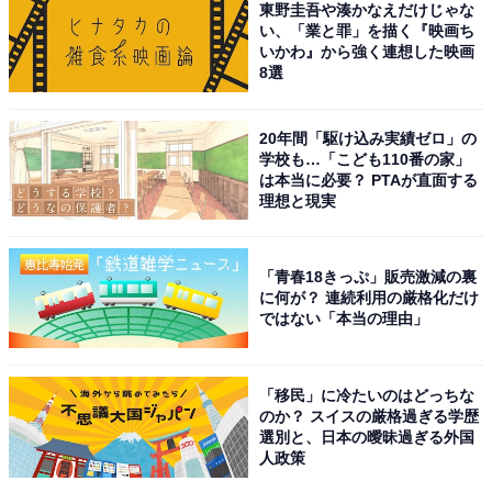
東野圭吾や湊かなえだけじゃな
い、「業と罪」を描く『映画ち
いかわ』から強く連想した映画
8選
20年間「駆け込み実績ゼロ」の
学校も…「こども110番の家」
は本当に必要？ PTAが直面する
理想と現実
「青春18きっぷ」販売激減の裏
1位：本郷奏多
に何が？ 連続利用の厳格化だけ
ではない「本当の理由」
1位は、本郷奏多さん。 吉高由里子主演のNHK大河ドラ
マ『光る君へ』で演じている、子どもっぽくクセの強い
「移民」に冷たいのはどっちな
花山天皇役の演技が話題を呼んでいます。映画『テニス
のか？ スイスの厳格過ぎる学歴
選別と、日本の曖昧過ぎる外国
の王子様』や『鋼の錬金術師』など、人気漫画の実写化
人政策
作品に出演している本郷さんですが、2023年12月から世