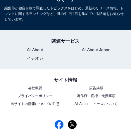
リサーチ
心に、オールジャンルで執筆中のライター。時々、店舗
編集部が独自目線で調査したトピックスをはじめ、最新のリリース情報、ト
取材などのリポート記事も担当。All AboutおよびAll
レンドに関するランキングなど、世の中で注目を集めている話題をお知らせ
About ニュースでのライター歴は5年。
しています。
​7位までの全ランキング結果を見
関連サービス
次ページ
る ​
All About
All About Japan
イチオシ
サイト情報
会社概要
広告掲載
プライバシーポリシー
著作権・商標・免責事項
当サイトの情報についての注意
All About ニュースについて