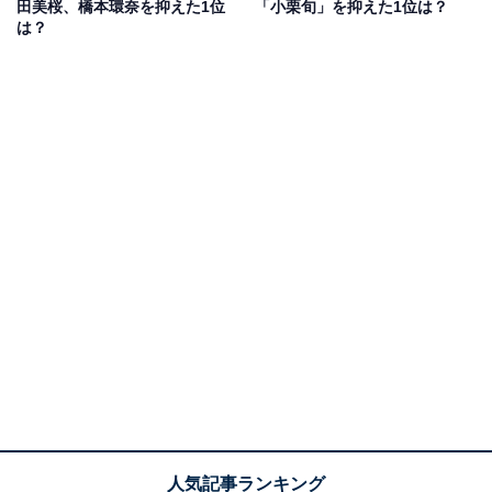
田美桜、橋本環奈を抑えた1位
「小栗旬」を抑えた1位は？
は？
神木さん。映画『るろうに剣心』シリーズの瀬田宗次郎
役、『バクマン。』の高木秋人役、『3月のライオン』
の桐山零役など、人気漫画の実写化作品では、2次元キ
ャラクターの再現度の高さでファンを魅了しています。
回答者からは、「おとなしい感じと性格のひねくれた感
じ、過去が暗い感じ、過去を思い出し少し明るくなる様
子すべてが容易に想像できる（20代女性／東京都）」
「無を見事に表現してくれそう（40代女性／福岡県）」
「雰囲気とるろうに剣心の実写で殺陣が素晴らしかった
（40代女性／沖縄県）」「神木さんの透明感のある感じ
が無一郎に向いているかと思います（40代女性／東京
都）」などの声がありました。