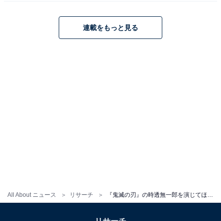
界配信されているNetflixシリーズ『幽☆遊☆白書』で
は、原作ファンの人気も高い、飛影役を熱演していま
連載をもっと見る
す。
回答者からは、「色白で虚無感のある雰囲気がそのまま
だから（20代女性／東京都）」「自分の表情を無にする
ことができると同時に、強さも持っているところがとて
も合っていると感じた（20代女性／大阪府）」「よくわ
からなそうな雰囲気が近い（60代男性／東京都）」「何
も期待していない感じがいい（20代女性／宮崎県）」な
どのコメントが寄せられました。
※回答者のコメントは原文ママです
All About ニュース
リサーチ
『鬼滅の刃』の時透無一郎を演じてほしい俳優ランキング！ 板垣李光人らを抑えた1位は？
この記事の筆者：福島 ゆき プロフィール
アニメや漫画のレビュー、エンタメトピックスなどを中