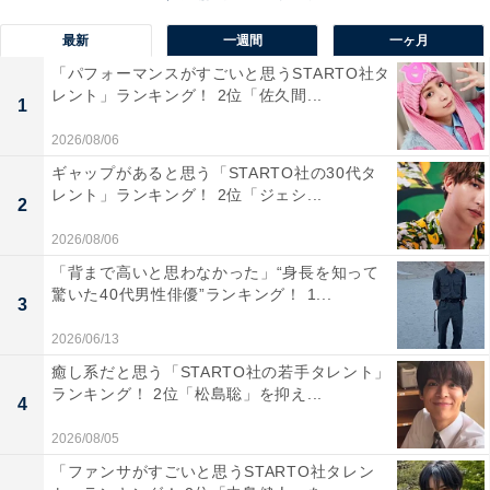
最新
一週間
一ヶ月
「パフォーマンスがすごいと思うSTARTO社タ
レント」ランキング！ 2位「佐久間...
1
2026/08/06
ギャップがあると思う「STARTO社の30代タ
レント」ランキング！ 2位「ジェシ...
2
2026/08/06
「背まで高いと思わなかった」“身長を知って
驚いた40代男性俳優”ランキング！ 1...
3
同率2位：板垣李光人
2026/06/13
同率2位は、板垣李光人さん。中性的な雰囲気に端正な
癒し系だと思う「STARTO社の若手タレント」
ランキング！ 2位「松島聡」を抑え...
顔立ち、高い演技力で、数多くの出演作で存在感を発揮
4
しています。なにわ男子・道枝駿佑さんが主演を務め
2026/08/05
る、現在放送中のテレビドラマ『マルス-ゼロの革命-』
「ファンサがすごいと思うSTARTO社タレン