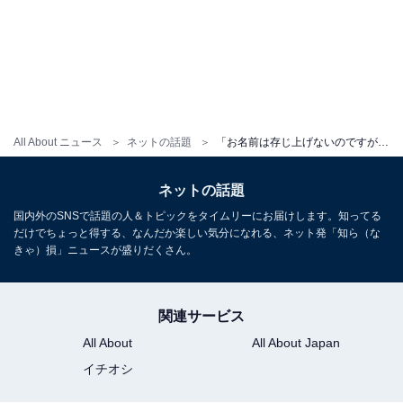
All About ニュース
ネットの話題
「お名前は存じ上げないのですが」チュートリアル徳井、飛行機であの有名人と遭遇！ ファンからは「何その奇跡」の声
ネットの話題
国内外のSNSで話題の人＆トピックをタイムリーにお届けします。知ってる
だけでちょっと得する、なんだか楽しい気分になれる、ネット発「知ら（な
きゃ）損」ニュースが盛りだくさん。
関連サービス
All About
All About Japan
イチオシ