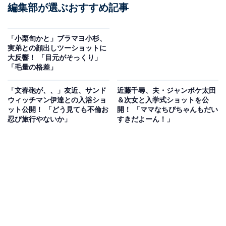
編集部が選ぶおすすめ記事
「小栗旬かと」ブラマヨ小杉、
実弟との顔出しツーショットに
大反響！ 「目元がそっくり」
「毛量の格差」
「文春砲が、、」友近、サンド
近藤千尋、夫・ジャンポケ太田
ウィッチマン伊達との入浴ショ
＆次女と入学式ショットを公
ット公開！ 「どう見ても不倫お
開！ 「ママなちぴちゃんもだい
忍び旅行やないか」
すきだよーん！」