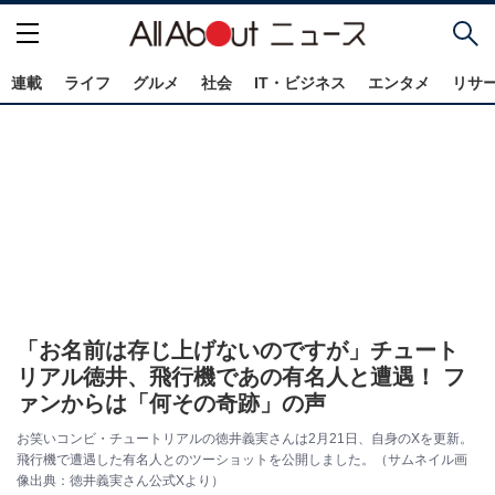
連載
ライフ
グルメ
社会
IT・ビジネス
エンタメ
リサ
「お名前は存じ上げないのですが」チュート
リアル徳井、飛行機であの有名人と遭遇！ フ
ァンからは「何その奇跡」の声
お笑いコンビ・チュートリアルの徳井義実さんは2月21日、自身のXを更新。
飛行機で遭遇した有名人とのツーショットを公開しました。（サムネイル画
像出典：徳井義実さん公式Xより）