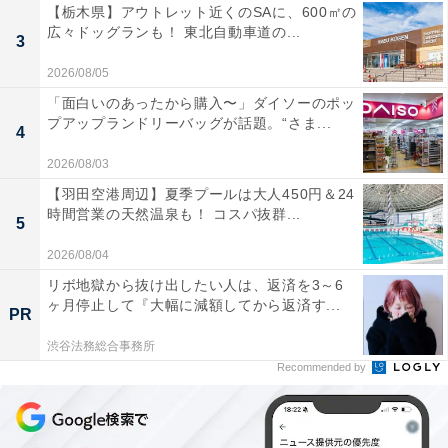
【栃木県】アウトレット近くのSAに、600㎡の
広々ドッグランも！ 東北自動車道の...
3
2026/08/05
「面白いのあったから購入〜」ダイソーのポッ
プアップランドリーバッグが話題。“さま...
4
2026/08/03
【羽田空港周辺】夏季プールは大人450円＆24
時間営業の天然温泉も！ コスパ抜群...
5
2026/08/04
リボ地獄から抜け出したい人は、返済を3～6
ヶ月停止して『大幅に減額してから返済す...
PR
渋谷法務総合事務所
Recommended by