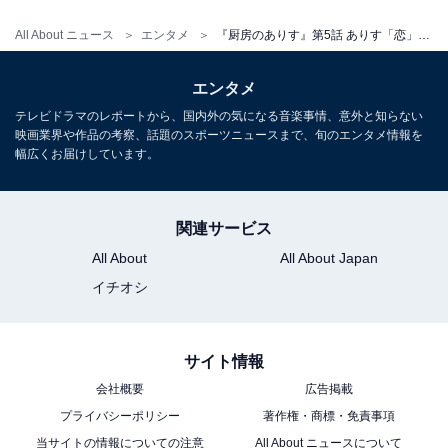
All About ニュース
エンタメ
『厨房のありす』第5話 ありす「恋」を知る?! そして明らかになる倖生の正体とは……
エンタメ
テレビドラマのレポートから、国内外の気になる音楽事情、意外と知らない
映画業界や作品の考察、話題のスポーツニュースまで、旬のエンタメ情報を
幅広くお届けしています。
画像出典：日本テレビ系『厨房のありす』
公式サイト
関連サービス
All About
All About Japan
イチオシ
サイト情報
会社概要
広告掲載
プライバシーポリシー
著作権・商標・免責事項
当サイトの情報についての注意
All About ニュースについて