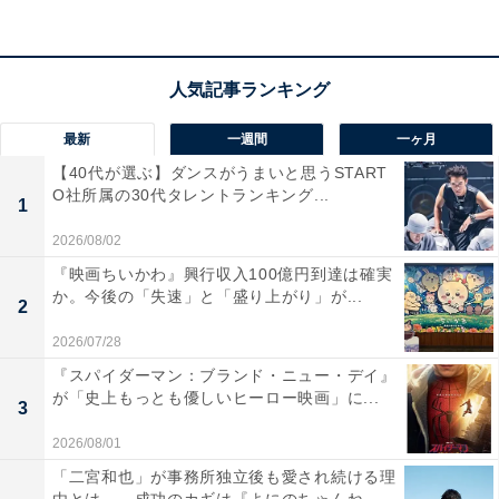
てきめんな「ホタテとなすのコチュジャン炒め」を、そ
して誠士にはイライラを解消する「とろふわ卵の彩り野
菜ガーリック炒め」を作るのです。
ありすの店を後にした蒔子は、心護の研究室に立ち寄
最新
一週間
一ヶ月
り、倖生の正体を確かめようとします。一方の倖生は、
【40代が選ぶ】ダンスがうまいと思うSTART
O社所属の30代タレントランキング...
ありすの家を物色し、押し入れから心護宛ての手紙を見
1
つけて――。
2026/08/02
『映画ちいかわ』興行収入100億円到達は確実
なかなかうまくいかない片思いに限界を迎えた明里。お
か。今後の「失速」と「盛り上がり」が...
2
店の営業終了時間にやって来て、「圭介のことを諦めよ
2026/07/28
うと思う」と言うのです。それに対しありすは、「本人
『スパイダーマン：ブランド・ニュー・デイ』
に気持ちを確認していないのに諦めてしまうのです
が「史上もっとも優しいヒーロー映画」に...
3
か？」と引き止めようとしますが、明里は「自分のこと
2026/08/01
を好きじゃないとわかったら、ありすさんだったらどう
「二宮和也」が事務所独立後も愛され続ける理
するんですか？」と言い残して、店を出て行ってしまい