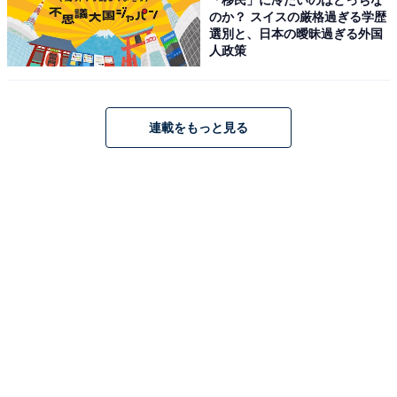
の本質を学んでいく、そんな回となりました。
のか？ スイスの厳格過ぎる学歴
選別と、日本の曖昧過ぎる外国
人政策
放送を終えて、X（旧Twitter）では「恋愛する資格ない
発言撤回するありす超かわいい」「最後の倖生君と心護
さんとのお墓の不穏空気気になる」などの声が寄せられ
連載をもっと見る
ています。
明らかになってくる倖生の正体と心護の過去。五條製薬
の火事についても、まだ秘密があるようで、気になりど
ころが満載です。そして、2月25日放送の第6話では、倖
生への思いに気付いたありすの恋がどう進んでいくの
か、見どころとなりそうです。