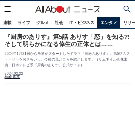
連載
ライフ
グルメ
社会
IT・ビジネス
エンタメ
リサ
『厨房のありす』第5話 ありす「恋」を知る?!
そして明らかになる倖生の正体とは……
2024年1月21日から放送がスタートしたドラマ『厨房のありす』。第5話のス
トーリーをおさらいし、今後の見どころを紹介します。（サムネイル画像出
典：日本テレビ系『厨房のありす』公式サイト）
2024.02.22
柿崎 真英