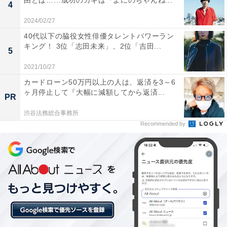
由とは……成功のカギは『よにのちゃんね...
4
ます。
2024/02/27
明里の言葉に自信を失ったありすでしたが、和紗（前田
40代以下の脇役女性俳優タレントパワーラン
キング！ 3位「志田未来」、2位「吉田...
敦子）の家からの帰りに偶然鉢合わせた圭介から、実は
5
明里のことが好きだと聞かされます。「面白い本を読ん
2021/10/27
だら、明里ちゃんに薦めたらなんて言うかな？って思う
カードローン50万円以上の人は、返済を3～6
し、おいしい料理を食べたら、明里ちゃんと一緒に食べ
ヶ月停止して『大幅に減額してから返済...
PR
たいなって思うし……」と、圭介から明里への恋心を自
渋谷法務総合事務所
覚したきっかけを聞いたありすは、自分も倖生に同じよ
Recommended by
うなことを思っていると気付くのです。
晴れて付き合うことになった明里と圭介。2人の来店
後、倖生が「行くところがある」と言って、向かった先
は墓地。そこにいた心護から、倖生は衝撃の告白を受け
て――。