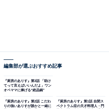
いたようなロマンティックな展開にならなかったこと
で、圭介（渡辺大知）は「私のことを好きじゃない」と
ネガティブ思考に陥る明里。すると、ありすは「そもそ
も好きってどういう気持ちなんでしょうか？」と問いか
けます。“恋愛の好き”と“それ以外の好き”の違いを知りた
いありすは、早速調査を始めるのです。
優作（前原瑞樹）から、恋愛の好きの気持ちは「見たら
分かる」と言われたありすは、明里の恋に脈があるのか
編集部が選ぶおすすめ記事
調べるため、倖生とカップルを装って、明里と圭介が働
く不動産店を訪れます。2人を同行させて内見にも行き
ますが、作戦はことごとく失敗。しかし、帰り際に偶然
『厨房のありす』第3話 「助け
てって言えばいいんだよ」ワン
階段で明里が足を滑らせたところを倖生が抱きかかえた
オペママに捧げる“絶品鍋”
場面を見て、圭介とありすの気持ちが揺れ始めて……。
『厨房のありす』第2話 こだわ
『厨房のありす』第1話 自閉ス
りの強いありすが誰かと一緒に
ペクトラム症の天才料理人・門