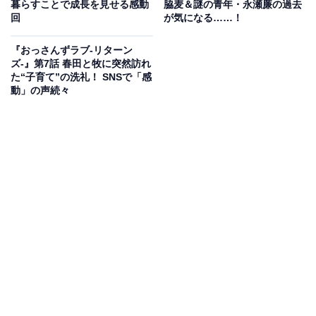
暮らすことで成長を見せる感動
脇麦＆謎の青年・永瀬廉の過去
回
が気になる……！
『おっさんずラブ-リターン
ズ-』第7話 春田と牧に突然訪れ
た“子育て”の洗礼！ SNSで「感
動」の声続々
画像出典：日本テレビ系『厨房のありす』
公式サイト
そんなある日、「ありすのお勝手」に蒔子と夫の誠士
（萩原聖人）が客としてやって来ます。誠士は倖生に失
礼な態度を取ったことを詫び、蒔子も父の道隆（北大路
欣也）がありすにした非礼な発言を謝罪します。
2人は謝罪を受け入れ、ありすは蒔子に眼精疲労に効果