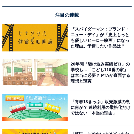
注目の連載
『スパイダーマン：ブランド・
ニュー・デイ』が「史上もっと
も優しいヒーロー映画」になっ
た理由。予習したい作品は？
20年間「駆け込み実績ゼロ」の
学校も…「こども110番の家」
は本当に必要？ PTAが直面する
理想と現実
今後の見どころとSNSでの反響
「青春18きっぷ」販売激減の裏
に何が？ 連続利用の厳格化だけ
ではない「本当の理由」
「恋」がテーマとなった第5話。実の母親から愛されて
いたことを知り、自信をつけたありすが恋愛に前向きに
なり、恋に悩む常連客の“キューピッド”をしながら、恋
「移民」に冷たいのはどっちな