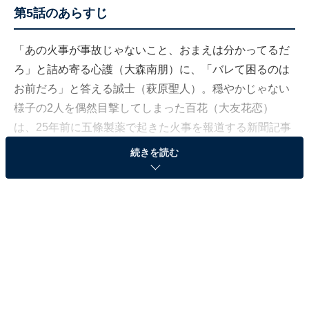
第5話のあらすじ
「あの火事が事故じゃないこと、おまえは分かってるだ
ろ」と詰め寄る心護（大森南朋）に、「バレて困るのは
お前だろ」と答える誠士（萩原聖人）。穏やかじゃない
様子の2人を偶然目撃してしまった百花（大友花恋）
は、25年前に五條製薬で起きた火事を報道する新聞記事
を目にし、何かを察します。
続きを読む
一方、蒔子（木村多江）との再会によって、倖生（永瀬
廉）との距離をさらに縮めたありす（門脇麦）は、朝か
らやけに上機嫌。「私に恋愛する資格はない」という発
言を撤回し、恋に前向きになったことを宣言します。
そこに、常連の明里（金澤美穂）がまたも浮かない表情
でやって来て、花火デートの報告を始めます。期待して