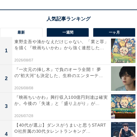
と、ありすとの学生時代のエピソードとともに、信頼関
係を築くことの大切さを説かれます。
その翌日、和紗は夫・金之助（大東駿介）がキャバ嬢と
最新
一週間
一ヶ月
アフターで飲みに行ったことに、「もう一緒に暮らせな
東野圭吾や湊かなえだけじゃない、「業と罪」
い」と怒り心頭。一緒にいた雅美も、夫と家事分担が原
を描く『映画ちいかわ』から強く連想した...
1
因で大ゲンカしたことを明かし、離婚をちらつかせま
2026/08/07
す。そんな2人の話を聞いていたありすは、ルールを覚
『一次元の挿し木』で負のオーラ全開！ 夢
えない倖生と重ね合わせるのでした。
の“初大河”も決定した、生粋のエンターテ...
2
その夜、ありすは和紗が離婚してしまうのではないかと
2026/08/08
不安を露わにします。その不安定な精神状態にとどめを
『映画ちいかわ』興行収入100億円到達は確実
か。今後の「失速」と「盛り上がり」が...
刺すかのように、倖生が元に戻した調味料の位置がルー
3
ル通りではないことに気付いたありすは我慢の限界に。
2026/07/28
思わず家を飛び出し、和紗に泣きつきます。
【40代が選ぶ】ダンスがうまいと思うSTART
O社所属の30代タレントランキング...
4