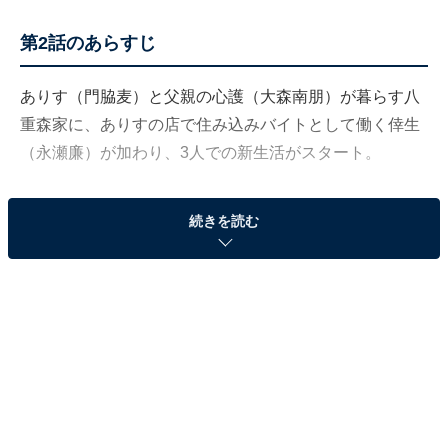
第2話のあらすじ
ありす（門脇麦）と父親の心護（大森南朋）が暮らす八
重森家に、ありすの店で住み込みバイトとして働く倖生
（永瀬廉）が加わり、3人での新生活がスタート。
独自のこだわりを持つありすの生活には、朝食のメニュ
続きを読む
ーや使う食器の色、調味料を置く位置などさまざまなル
ールが。倖生は、それらを1つ1つ覚えようと努力しま
す。
突然大きな音を耳にすることも苦手なありす。買い出し
の道中、近くで鳴り響くクラクションの音に、ありすは
パニックに。どうにか落ち着かせようと、倖生が背後か
らありすの耳をふさごうとすると、さらにパニックにな