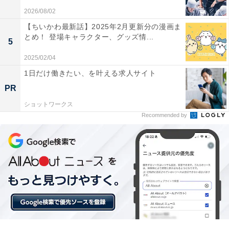
和紗と話すことで頭を冷やしたありすは、倖生と一緒に
2026/08/02
暮らしていくため、自分のルールに折り合いをつけよう
【ちいかわ最新話】2025年2月更新分の漫画ま
と考え直すのです。
とめ！ 登場キャラクター、グッズ情...
5
2025/02/04
1日だけ働きたい、を叶える求人サイト
PR
ショットワークス
Recommended by
今後の見どころとSNSでの反響