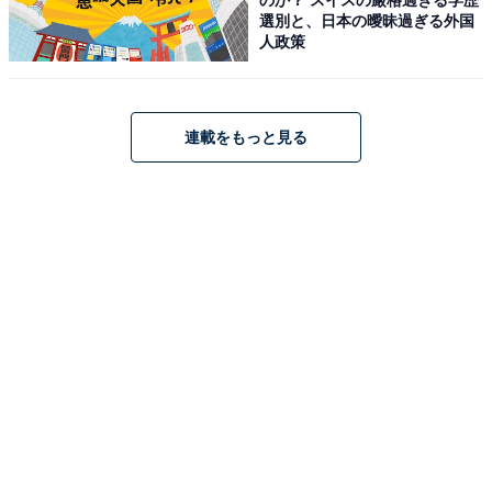
交ぜながら描かれた内容でした。
選別と、日本の曖昧過ぎる外国
人政策
誰かと一緒に暮らしていれば、どこかで衝突することも
あるかもしれません。その時に、互いが譲り合って協力
する姿勢を見せることの大切さを教えてもらったような
連載をもっと見る
気がしました。
放送を終えて、X（旧Twitter）では「厨房のありす優し
い世界でいいな」「日曜日の夜、家族で観るにはすごく
良いと思う！発達障害やセクシャルマイノリティの枠を
超えて”個の力"を理解しようとする温かい日常。様々な
方に観て拡がって欲しい！」などの声が寄せられていま
す。
エンディングでは、ありすと心護は血が繋がっていない
親子ということが判明。実の母親は、五條製薬CEOの