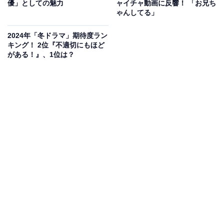
優」としての魅力
ャイチャ動画に反響！ 「お兄ち
ない顔で来店。テーブルに着くなり、「もう限界だわ。
ゃんしてる」
離婚しようかな」と、夫への不満を募らせます。そんな
雅美にありすが提案したのは、ストレスを吹き飛ばす
2024年「冬ドラマ」期待度ラン
キング！ 2位『不適切にもほど
「牡蠣のクリーミーグラタン」。ありすの得意分野であ
がある！』、1位は？
る化学の知識と栄養素の働きを掛け合わせて、絶品メニ
ューを作り出します。
その頃、心護は研究室に居合わせた生徒の山口礼央（橘
優輝）と野村栄太（堀野内智）、出入り業者の百花（大
友花恋）に、倖生が住み込みでバイトを始めたことを報
告。すると百花から、倖生がありすの近くにいることで
男女の関係になる危険性があるのではないかとそそのか
され、一気に焦り出します。
当の本人、倖生はありすから求められる大量のルール
に、頭が追い付かずパンク寸前。和紗に相談を求める