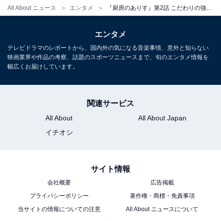
娘・五條蒔子（木村多江）であることをありすは知りつ
All About ニュース
エンタメ
『厨房のありす』第2話 こだわりの強いありすが誰かと一緒に暮らすことで成長を見せる感動回
つも、心護から「ありすのお母さんは事故で亡くなっ
た」と聞かされているため、それを信じたふりをしてい
エンタメ
ると明かしていました。徐々に明らかになっていく、あ
テレビドラマのレポートから、国内外の気になる音楽事情、意外と知らない
映画業界や作品の考察、話題のスポーツニュースまで、旬のエンタメ情報を
りすの秘密が気になります……！
幅広くお届けしています。
関連サービス
All About
All About Japan
イチオシ
サイト情報
会社概要
広告掲載
プライバシーポリシー
著作権・商標・免責事項
当サイトの情報についての注意
All About ニュースについて