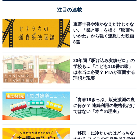
注目の連載
東野圭吾や湊かなえだけじゃな
い、「業と罪」を描く『映画ち
いかわ』から強く連想した映画
8選
20年間「駆け込み実績ゼロ」の
学校も…「こども110番の家」
は本当に必要？ PTAが直面する
理想と現実
「青春18きっぷ」販売激減の裏
画像出典：日本テレビ系『厨房のありす』
公式サイト
に何が？ 連続利用の厳格化だけ
ではない「本当の理由」
第2話では、こだわりの強いありすが倖生という新た
な”家族“と暮らすことで生まれる葛藤とどう向き合って
「移民」に冷たいのはどっちな
いくのかが、親友の和紗や常連の雅美の夫婦関係も織り
のか？ スイスの厳格過ぎる学歴