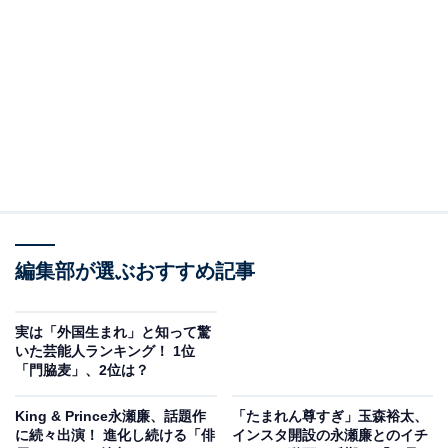
ってしまい……。そんな一部始終をありすの親友・和紗
（前田敦子）に報告した倖生は、ありすが背後からの接
触も苦手としていることを知ります。
編集部が選ぶおすすめ記事
実は「外国生まれ」と知って驚
いた芸能人ランキング！ 1位
「門脇麦」、2位は？
画像出典：日本テレビ系『厨房のありす』
公式サイト
King & Prince永瀬廉、話題作
「たまれん尊すぎ」玉森裕太、
店の営業が始まると、常連の雅美（伊藤麻実子）が浮か
に続々出演！ 進化し続ける「俳
インスタ開設の永瀬廉とのイチ