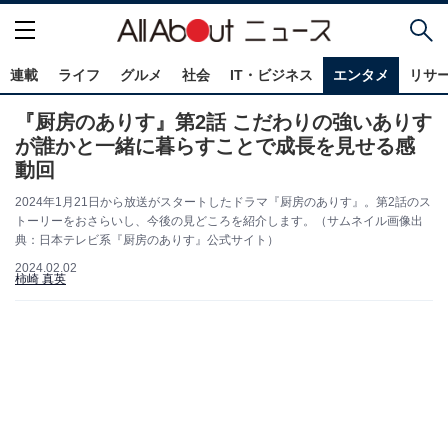
連載
ライフ
グルメ
社会
IT・ビジネス
エンタメ
リサ
『厨房のありす』第2話 こだわりの強いありす
が誰かと一緒に暮らすことで成長を見せる感
動回
2024年1月21日から放送がスタートしたドラマ『厨房のありす』。第2話のス
トーリーをおさらいし、今後の見どころを紹介します。（サムネイル画像出
典：日本テレビ系『厨房のありす』公式サイト）
2024.02.02
柿崎 真英