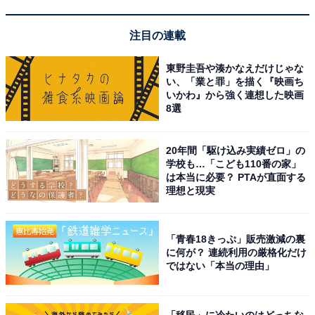
注目の連載
東野圭吾や湊かなえだけじゃな
い、「業と罪」を描く『映画ち
いかわ』から強く連想した映画
8選
20年間「駆け込み実績ゼロ」の
学校も…「こども110番の家」
は本当に必要？ PTAが直面する
理想と現実
「サーモンのスナック」 61グラム 税込108円
「青春18きっぷ」販売激減の裏
に何が？ 連続利用の厳格化だけ
お魚系のスナック菓子「サーモンのスナック ほんのり胡
ではない「本当の理由」
椒が香る、クリーム煮味」もおすすめです。サーモンも
DHAやEPA、ビタミンDが豊富な魚。本品には銀鮭をミ
ンチにしたものが使われています。お菓子としてはもち
「移民」に冷たいのはどっちな