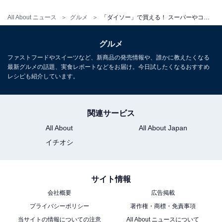
「うまい輪」 75グラム 税込108円
All About ニュース
グルメ
「ダイソー」で買える！ スーパーやコンビニでは見かけない、ちょっと変わったお菓子5選
駄菓子の代名詞のようになっている「うまい棒」が棒で
はなく、輪になっているのが「うまい輪」。味はうまい
グルメ
棒ですが、より一層エアリーなサクッと感を楽しむこと
ファストフードやスイーツなど、新商品の発売情報や、誰かに教えたくなる
最新グルメの話題、実食レポートなどをお届け。今日試したくなるおすすめ
ができます。
レシピも紹介しています。
ひとあじ違う「ふにゃふにゃミルキー じゅわっと
関連サービス
バター味」
All About
All About Japan
イチオシ
サイト情報
会社概要
広告掲載
プライバシーポリシー
著作権・商標・免責事項
当サイトの情報についての注意
All About ニュースについて