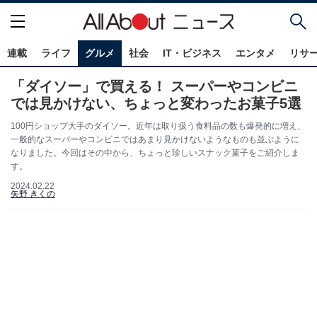
連載
ライフ
グルメ
社会
IT・ビジネス
エンタメ
リサ
「ダイソー」で買える！ スーパーやコンビニ
では見かけない、ちょっと変わったお菓子5選
100円ショップ大手のダイソー。近年は取り扱う食料品の数も爆発的に増え、
一般的なスーパーやコンビニではあまり見かけないようなものも並ぶように
なりました。今回はその中から、ちょっと珍しいスナック菓子をご紹介しま
す。
2024.02.22
矢野 きくの