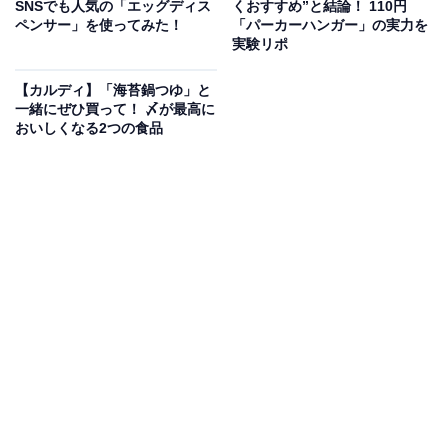
SNSでも人気の「エッグディス
くおすすめ”と結論！ 110円
ペンサー」を使ってみた！
「パーカーハンガー」の実力を
実験リポ
【カルディ】「海苔鍋つゆ」と
一緒にぜひ買って！ 〆が最高に
おいしくなる2つの食品
金箔まで入った「金のポテト 濃厚ステーキ風味」