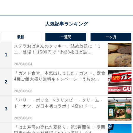
最新
一週間
一ヶ月
ステラおばさんのクッキー、詰め放題に「ミ
ニ」登場！ 1500円で「約23枚ほど詰...
1
「金のポテト 濃厚ステーキ風味」 25グラム 税込108円
2026/08/04
パッケージに「金箔使用」と書かれている「金のポテト
「ガスト食堂、本気出しました」ガスト、定食
4種ご飯大盛り無料キャンペーン「うおお...
濃厚ステーキ風味」。金箔が使われているポテトスナッ
2
クというだけでも気になりますが、ポテトの味が濃厚ス
2026/08/06
テーキ風味というのはそそられます。
「ハリー・ポッター×クリスピー・クリーム・
ドーナツ」が日本初コラボ！ 4寮のドー...
3
見た目にはさほど金箔は感じませんが、確かに味はステ
2026/08/08
ーキに使われているソースっぽい味です。ポテトのスナ
「はま寿司の旨ねた夏祭り」第3弾開催！ 期間
ックとしておいしく、手が止まらなくなります。