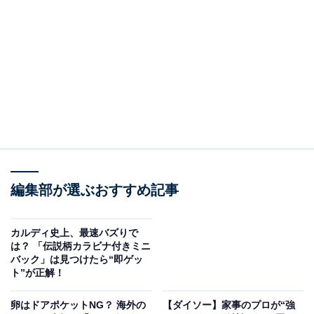
「サバチ」 15グラム 税込108円
サバがチップスになった「サバチ」。なんとサバ70％使
用なので、“ほぼサバ”です。不飽和脂肪酸のオメガ3系脂
肪酸であるEPAやDHAが豊富に含まれるということで、
近年はツナ缶の売上を抜いたサバ缶。そんなサバをチッ
プスで手軽に食べられるのはうれしいですね。
編集部が選ぶおすすめ記事
口にするとサバ独特の香りがし、食べた後もサバの風味
を感じます。ほのかな塩味で食べやすい味付けになって
カルディ史上、最速バズりで
います。
は？ 「伝説柄カラビナ付きミニ
バック」は見つけたら“即ゲッ
ト”が正解！
卵はドアポケットNG？ 海外の
【ダイソー】家事のプロが“強