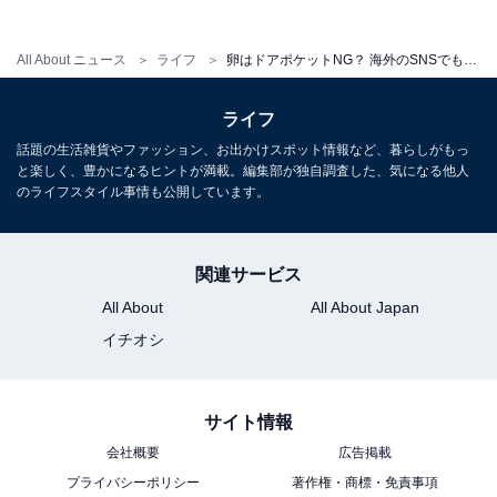
のところを通るときに勢いがつきすぎてしまい、卵同士
がぶつかってヒビが入ってしまうことが何回かあったの
All About ニュース
ライフ
卵はドアポケットNG？ 海外のSNSでも人気の「エッグディスペンサー」を使ってみた！
です。卵の走行距離が長いとその分勢いがついてしまう
ので、在庫が少ない状態で次を追加するときは、静かに
ライフ
手で置くようにした方が安全です。
話題の生活雑貨やファッション、お出かけスポット情報など、暮らしがもっ
と楽しく、豊かになるヒントが満載。編集部が独自調査した、気になる他人
のライフスタイル事情も公開しています。
コツが必要ではありますが、それでも今まで使ってきた
いくつかの卵ケースよりは使い勝手がよく、常に古いの
が自動で手前に来てくれるというのは便利だと思いまし
関連サービス
た。
All About
All About Japan
イチオシ
卵収納に困っている人は、ぜひお試しくださいね。
サイト情報
こちらもおすすめ
会社概要
広告掲載
「いろいろ使ったけど、結局コレが1番！」家事
のプロが“アボカド好き”に激推しする超優秀ス
プライバシーポリシー
著作権・商標・免責事項