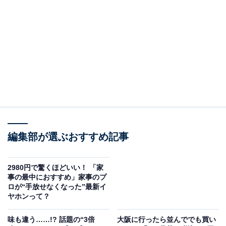
筆者もここ数年、卵の収納場所をいろいろ探っており、
棚に吊り下げるタイプのものを使ってみたり、奥に長い
タイプの卵ケースを試したりしてきました。
編集部が選ぶおすすめ記事
2980円で驚くほどいい！ 「家
事の最中におすすめ」家事のプ
ロが“手放せなくなった”最新イ
ヤホンって？
新しい卵を追加するときに手間がかかる
味も違う……!? 話題の“3倍
大阪に行ったら並んででも買い