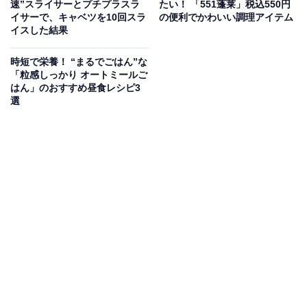
速”スライサーとプチプラスラ
たい！ 「551蓬莱」税込550円
奥に長いタイプの卵ケースの場合、いくつか卵が残って
イサーで、キャベツを10回スラ
の便利でかわいい調理アイテム
イスした結果
いる状態で卵を追加しようとすると、どれが新しくどれ
が古いか把握するために、手前に古いものをもってきて
時短で栄養！ “まるでごはん”な
奥に新しいものを入れる必要があり、一度古い卵を取り
「粒感しっかり オートミールご
はん」のおすすめ昼食レシピ3
出さなければならないという手間がかかります。
選
そこで気になったのが、海外のSNSでよく見かける、卵
がころころと転がり、自動で古い卵が手前に来るという
「エッグディスペンサー」です。
「エッグディスペンサー」とは
今回購入したのは、上下2段になっていて奥でつながっ
ているタイプのものです。大手通販サイトでも「エッグ
ディスペンサー」で検索すると同じタイプのものがいく
つか出てきます。価格はおおむね1000円前後というとこ