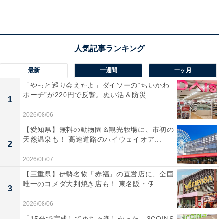
ろでしょう。
最新
一週間
一ヶ月
「やっと巡り会えたよ」ダイソーの“ちいかわ
ポーチ”が220円で反響。ぬい活＆防災...
1
2026/08/06
【愛知県】無料の動物園＆観光牧場に、市初の
天然温泉も！ 高速道路のハイウェイオア...
2
2026/08/07
【三重県】伊勢名物「赤福」の直営店に、全国
唯一のコメダ大判焼き店も！ 東名阪・伊...
下段に滑り台のようなカーブがついている
3
上下2段になっており、下の段には滑り台のようなカー
2026/08/06
ブがついています。上に置いた卵がこのカーブを通り下
「15分で完成してめちゃ楽しかった」3COINS