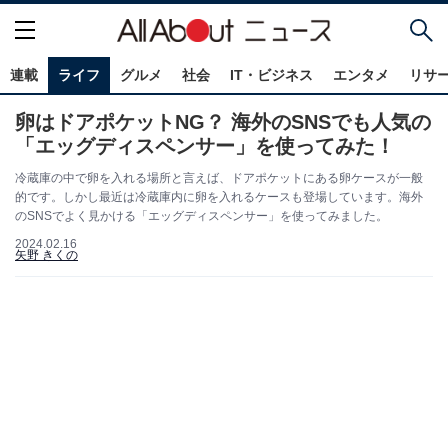
連載
ライフ
グルメ
社会
IT・ビジネス
エンタメ
リサ
卵はドアポケットNG？ 海外のSNSでも人気の
「エッグディスペンサー」を使ってみた！
冷蔵庫の中で卵を入れる場所と言えば、ドアポケットにある卵ケースが一般
的です。しかし最近は冷蔵庫内に卵を入れるケースも登場しています。海外
のSNSでよく見かける「エッグディスペンサー」を使ってみました。
2024.02.16
矢野 きくの