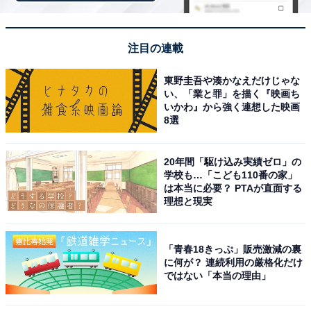
注目の連載
東野圭吾や湊かなえだけじゃな
い、「業と罪」を描く『映画ち
いかわ』から強く連想した映画
8選
20年間「駆け込み実績ゼロ」の
学校も…「こども110番の家」
は本当に必要？ PTAが直面する
理想と現実
「エッグディスペンサー」に卵を入れるにはコツ
「青春18きっぷ」販売激減の裏
が必要
に何が？ 連続利用の厳格化だけ
ではない「本当の理由」
使ってみたところ、エッグディスペンサーに入った卵を