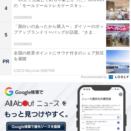
の「モールドールトレカケースキッ...
の段に転がっていきます。新しい卵を上から入れていく
4
ので、下段の手前の卵が1番古い卵となります。
2026/08/05
「面白いのあったから購入〜」ダイソーのポッ
プアップランドリーバッグが話題。“さま...
5
2026/08/03
全国の絶景ポイントにサウナ付きのシェア別荘
を展開
PR
COCO VILLA on GOETHE
Recommended by
先に入れた卵が自動で手前に押し出されてくる