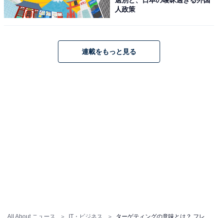
人政策
「区分」といった意味を持つ英語に由来するマーケティ
ング用語です。顧客の属性ごとに市場を細分化するプロ
セスを指し、後ほど解説する、マーケティングのSTP分
連載をもっと見る
析において、「ターゲティング」の前段階として行われ
るものです。ターゲティングが、細分化された市場の中
から自社が勝負をする市場を決めるプロセスであるのに
対して、セグメンテーションは、市場全体をさまざまな
尺度に基づいてグループ分けするプロセスです。
・ポジショニングとターゲティングの違い
「ポジショニング（positioning）」は、「配置する」
「位置を確認する」などの意味のある英語「position」に
由来するマーケティング用語で、こちらもSTP分析のプ
ロセスの1つです。ターゲティングのあとに行われるも
ので、ターゲティングによって絞り込んだ市場の中で、
競合他社と比べた自社の立ち位置を確認し、強みを打ち
All About ニュース
IT・ビジネス
ターゲティングの意味とは？ フレームワーク「6R」や重要性、成功事例を解説