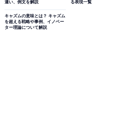
違い、例文を解説
る表現一覧
める」という意味のある動詞「target」に「-ing」をつけ
た動名詞で、直訳すると「目標に定めること」という意
キャズムの意味とは？ キャズム
を超える戦略や事例、イノベー
味になります。
ター理論について解説
・ビジネスにおいてターゲティングが持つ意味
ビジネスにおいて、「ターゲティング」は主にマーケテ
ィング用語として使われます。市場を細分化した上で、
その中から自社がターゲットとする市場を選ぶプロセス
がターゲティングです。市場に存在するさまざまな顧客
全てを相手にするのではなく、適切にターゲティングを
行って市場を絞り込むことで、より効果的に商品やサー
ビスを展開することができます。
また、営業分野でもターゲティングは行われます。営業
におけるターゲティングでは、顧客の情報を整理して細
分化し、集中的に営業活動を行う相手を絞りこむこと