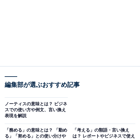
・
ターゲティングの意味とは
・
ターゲティングの関連語と意味の違い
・
ターゲティングが営業において重要な理由
・
ターゲティングのフレームワーク「6R」とは
・
ビジネスでターゲティングを行う際の注意点
・
ビジネスにおけるSTP分析とは
・
ターゲティングを活用したマーケティングの成功事例
・
ターゲティングの類語・言い換え表現
・
まとめ
編集部が選ぶおすすめ記事
ターゲティングの意味とは
ノーティスの意味とは？ ビジネ
スでの使い方や例文、言い換え
まずは、「ターゲティング」の意味を解説します。
表現を解説
・そもそも英語の「targeting」の意味とは
「務める」の意味とは？ 「勤め
「考える」の類語・言い換え
る」「努める」との使い分けや
は？ レポートやビジネスで使え
「ターゲティング（targeting）」は、英語で「目標に定