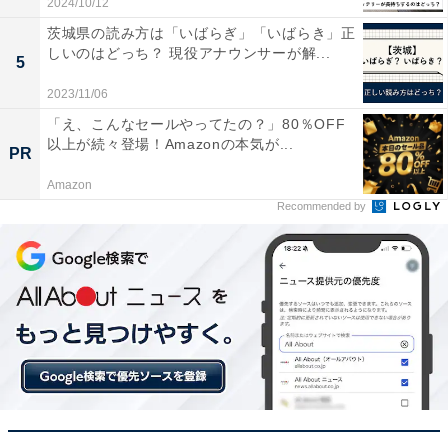
2024/10/12
茨城県の読み方は「いばらぎ」「いばらき」正
しいのはどっち？ 現役アナウンサーが解...
5
2023/11/06
「え、こんなセールやってたの？」80％OFF
以上が続々登場！Amazonの本気が...
PR
Amazon
Recommended by
ターゲティングの関連語と意味の違い
マーケティングにおいて「ターゲティング」と混同しや
すい言葉に「ペルソナ」があります。ここでは、この2
つの意味の違いや、ターゲティングと関連の深い「セグ
メンテーション」と「ポジショニング」についても解説
します。