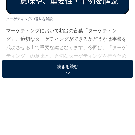
ターゲティングの意味を解説
マーケティングにおいて頻出の言葉「ターゲティン
グ」。適切なターゲティングができるかどうかは事業を
成功させる上で重要な鍵となります。今回は、「ターゲ
ティング」の意味と、適切なターゲティングを行うため
のポイント、さまざまな企業のターゲティングを活用し
続きを読む
た成功事例を、現役フリーアナウンサーの新保友映が解
説します。
関連記事：
【必須】マーケティング用語59選｜施策のフェーズ別・
手法別に解説
＜目次＞