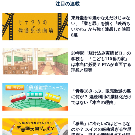
注目の連載
・ペルソナとターゲティングの違い
東野圭吾や湊かなえだけじゃな
い、「業と罪」を描く『映画ち
「ペルソナ」は、もともとは心理学の分野で「人の外面
いかわ』から強く連想した映画
的な人格」を表す言葉ですが、マーケティングにおいて
8選
は、「想定される顧客の人物像」を意味します。自社の
商品やサービスを利用する想定の顧客という点ではター
20年間「駆け込み実績ゼロ」の
ゲットと共通しますが、ターゲットが顧客を集団として
学校も…「こども110番の家」
は本当に必要？ PTAが直面する
捉えるのに対し、ペルソナは具体的な1人の人物として
理想と現実
想定するところに違いがあります。ターゲットは、「20
代・女性」などのように何かしらの属性で分類できるグ
「青春18きっぷ」販売激減の裏
ループですが、ペルソナは「22歳の東京で1人暮らしを
に何が？ 連続利用の厳格化だけ
している女性会社員」のように、架空の顧客の人物像と
ではない「本当の理由」
して具体的に設定されるものです。
「移民」に冷たいのはどっちな
・セグメンテーションとターゲティングの違い
のか？ スイスの厳格過ぎる学歴
「セグメンテーション（segmentation）」は「分割」や
選別と、日本の曖昧過ぎる外国