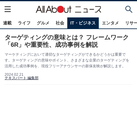
連載
ライフ
グルメ
社会
IT・ビジネス
エンタメ
リサ
ターゲティングの意味とは？ フレームワーク
「6R」や重要性、成功事例を解説
マーケティングにおいて適切なターゲティングができるかどうかは重要で
す。ターゲティングの意味やポイント、さまざまな企業のターゲティングを
活用した成功事例を、現役フリーアナウンサーの新保友映が解説します。
2024.02.21
テキスパート 編集部