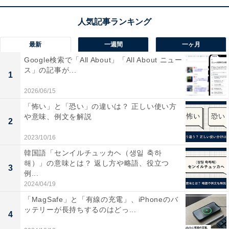
で、効率よく利益を生み出すことにつながります。
・ターゲティング広告とは
最新
一週間
一ヶ月
ターゲティング広告というのは、Web上でユーザーの嗜
Google検索で「All About」「All About ニュー
好（しこう）や関心に合わせて配信される広告です。ユ
ス」の記事が...
1
ーザーのインターネット上の行動履歴のデータを分析し
2026/06/15
関心の高そうな広告を表示したり、ユーザーが利用した
「怖い」と「恐い」の違いは？ 正しい使い方
サイトの属性に合わせて関連した広告を掲載したりする
や意味、例文を解説
2
もので、ユーザーからすれば、自分の興味のある情報を
2023/10/16
入手しやすく、逆に興味のない情報を目にする機会を減
韓国語「センイルチュッカヘ（생일 축하
らすことができます。また、企業にとっては通常の広告
해）」の意味とは？ 返し方や略語、役立つ
の手法に比べて、関心の高い層に的を絞ってアプローチ
3
例...
をすることができます。
2024/04/19
「MagSafe」と「有線の充電」、iPhoneのバ
ッテリーが長持ちするのはどっ...
4