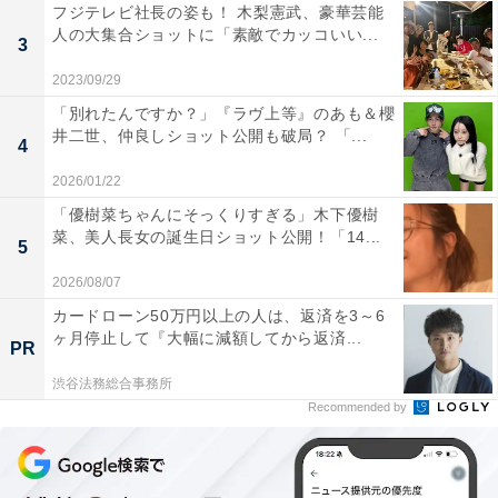
フジテレビ社長の姿も！ 木梨憲武、豪華芸能
人の大集合ショットに「素敵でカッコいい...
3
2023/09/29
「別れたんですか？」『ラヴ上等』のあも＆櫻
井二世、仲良しショット公開も破局？ 「...
4
2026/01/22
「優樹菜ちゃんにそっくりすぎる」木下優樹
菜、美人長女の誕生日ショット公開！「14...
5
2026/08/07
カードローン50万円以上の人は、返済を3～6
ヶ月停止して『大幅に減額してから返済...
PR
渋谷法務総合事務所
Recommended by