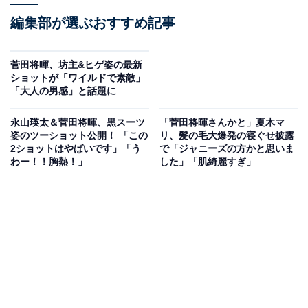
編集部が選ぶおすすめ記事
菅田将暉、坊主&ヒゲ姿の最新
ショットが「ワイルドで素敵」
「大人の男感」と話題に
永山瑛太＆菅田将暉、黒スーツ
「菅田将暉さんかと」夏木マ
姿のツーショット公開！ 「この
リ、髪の毛大爆発の寝ぐせ披露
2ショットはやばいです」「う
で「ジャニーズの方かと思いま
わー！！胸熱！」
した」「肌綺麗すぎ」