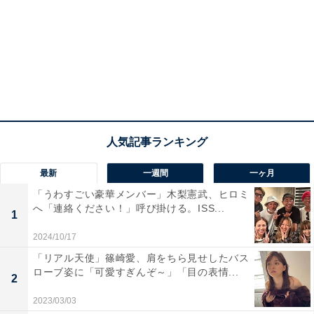
最新
一週間
一ヶ月
「うわすごい豪華メンバー」木梨憲武、ヒロミ
へ「連絡ください！」呼び掛ける。ISS...
1
2024/10/17
「リアル天使」篠崎愛、肩をちら見せしたバス
ローブ姿に「可愛すぎんぞ～」「目の表情...
2
2023/03/03