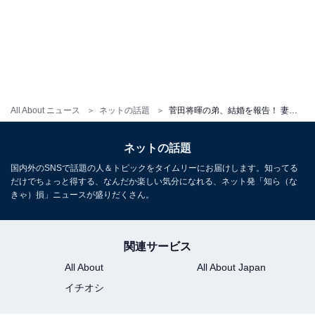
All About ニュース
ネットの話題
菅田将暉の弟、結婚を報告！ 妻との夫婦ショットも公開し「マジか！！！！おめでとう！」祝福の声多数
ネットの話題
国内外のSNSで話題の人＆トピックをタイムリーにお届けします。知ってる
だけでちょっと得する、なんだか楽しい気分になれる、ネット発「知ら（な
きゃ）損」ニュースが盛りだくさん。
関連サービス
All About
All About Japan
イチオシ