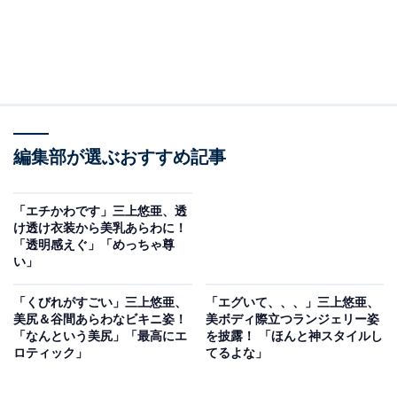
編集部が選ぶおすすめ記事
「エチかわです」三上悠亜、透
け透け衣装から美乳あらわに！
「透明感えぐ」「めっちゃ尊
い」
「くびれがすごい」三上悠亜、
「エグいて、、、」三上悠亜、
美尻＆谷間あらわなビキニ姿！
美ボディ際立つランジェリー姿
「なんという美尻」「最高にエ
を披露！ 「ほんと神スタイルし
ロティック」
てるよな」