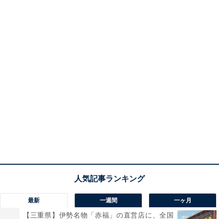
最新
一週間
一ヶ月
【三重県】伊勢名物「赤福」の直営店に、全国