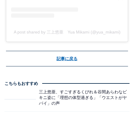
A post shared by 三上悠亜 Yua Mikami (@yua_mikami)
記事に戻る
こちらもおすすめ
三上悠亜、すごすぎるくびれ＆谷間あらわなビ
キニ姿に「理想の体型過ぎる」「ウエストがヤ
バイ」の声