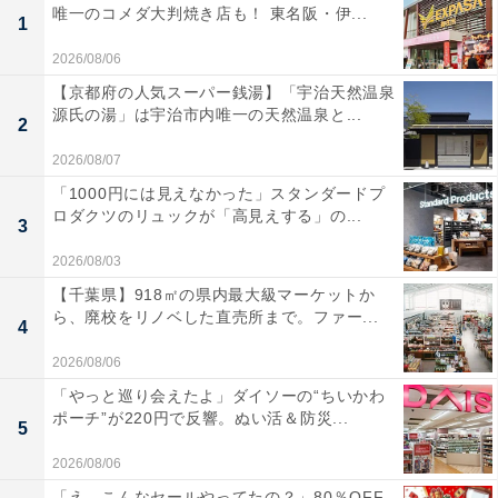
唯一のコメダ大判焼き店も！ 東名阪・伊...
1
2026/08/06
【京都府の人気スーパー銭湯】「宇治天然温泉
源氏の湯」は宇治市内唯一の天然温泉と...
2
2026/08/07
「1000円には見えなかった」スタンダードプ
ロダクツのリュックが「高見えする」の...
3
2026/08/03
【千葉県】918㎡の県内最大級マーケットか
ら、廃校をリノベした直売所まで。ファー...
4
2026/08/06
「やっと巡り会えたよ」ダイソーの“ちいかわ
ポーチ”が220円で反響。ぬい活＆防災...
5
2026/08/06
「え、こんなセールやってたの？」80％OFF