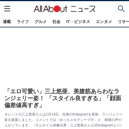
連載
ライフ
グルメ
社会
IT・ビジネス
エンタメ
リサ
「エロ可愛い」三上悠亜、美腹筋あらわなラ
ンジェリー姿！ 「スタイル良すぎる」「顔面
偏差値高すぎ」
タレントの三上悠亜さんは2月14日、自身のInstagramを更新。ランジェリー
姿を披露しました。コメントでは「めっちゃセクシーです」と、称賛の声が
上がっています。（サムネイル画像出典：三上悠亜さん公式Instagramより）