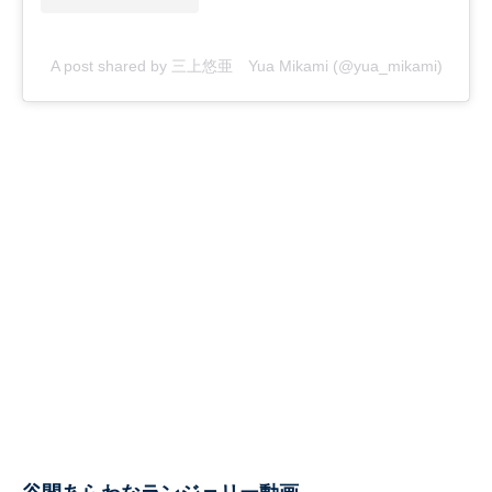
A post shared by 三上悠亜 Yua Mikami (@yua_mikami)