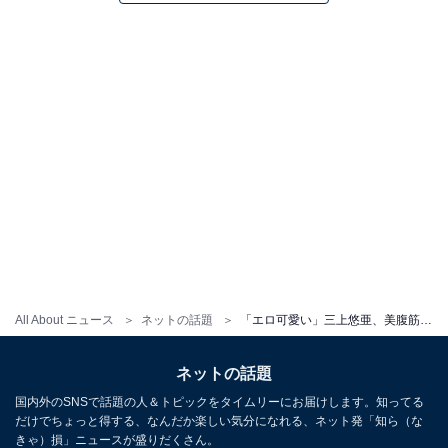
All About ニュース
ネットの話題
「エロ可愛い」三上悠亜、美腹筋あらわなランジェリー姿！ 「スタイル良すぎる」「顔面偏差値高すぎ」
ネットの話題
国内外のSNSで話題の人＆トピックをタイムリーにお届けします。知ってる
だけでちょっと得する、なんだか楽しい気分になれる、ネット発「知ら（な
きゃ）損」ニュースが盛りだくさん。