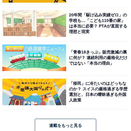
20年間「駆け込み実績ゼロ」の
学校も…「こども110番の家」
は本当に必要？ PTAが直面する
理想と現実
「青春18きっぷ」販売激減の裏
に何が？ 連続利用の厳格化だけ
ではない「本当の理由」
「移民」に冷たいのはどっちな
のか？ スイスの厳格過ぎる学歴
選別と、日本の曖昧過ぎる外国
人政策
連載をもっと見る