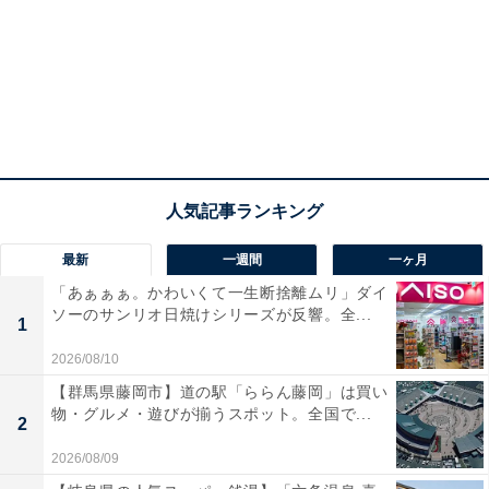
同率2位：ONE PIECE
最新
一週間
一ヶ月
「あぁぁぁ。かわいくて一生断捨離ムリ」ダイ
ソーのサンリオ日焼けシリーズが反響。全...
1
2026/08/10
【群馬県藤岡市】道の駅「ららん藤岡」は買い
物・グルメ・遊びが揃うスポット。全国で...
2
ONE PIECE（画像出典：
Amazon
）
2026/08/09
同率2位は、尾田栄一郎さんの代表作『ONE PIECE』