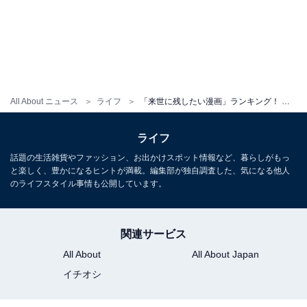
でした。
巨人に母を食い殺された少年エレン・イェーガーの復讐
（ふくしゅう）を軸に、人を食らう巨人と人類を守る調
査兵団との壮絶な戦いを描くダークファンタジー作品で
す。
All About ニュース
ライフ
「来世に残したい漫画」ランキング！ 『SLAM DUNK』『ONE PIECE』を抑えた1位は？
『別冊少年マガジン』『週刊少年マガジン（特別編）』
ライフ
（同）にて2009年から2021年まで連載。全34巻で完結
話題の生活雑貨やファッション、お出かけスポット情報など、暮らしがもっ
と楽しく、豊かになるヒントが満載。編集部が独自調査した、気になる他人
しました。2011年のスピンオフの小説化以降、さまざま
のライフスタイル事情も公開しています。
なメディアミックスが展開されていて、2013年から2023
年まで放送されたアニメシリーズは国内のみならず、海
外でも大きな反響がありました。
関連サービス
All About
All About Japan
回答者からは、「物語としての面白さやすごさは勿論、
イチオシ
戦争や憎しみの連鎖といった普遍的な問題を扱ってい