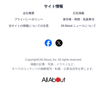
て、自分達の世界の問題を考えるきっかけにもなる深い
サイト情報
内容だと思うので、どの時代にも読み継がれてほしいで
会社概要
広告掲載
す」「人間とは、仲間とは、社会とは、争いとは、自由
プライバシーポリシー
著作権・商標・免責事項
とは、教科書のよりも共感しやすく、深く考えさせられ
当サイトの情報についての注意
All About ニュースについて
る作品であるから。来世でもきっとおなじような社会で
あり、人間性は維持されていると思われるから。ラスト
は賛否両論ありますが、そこを含めてどう解釈するかを
含めて来世に託したい」という声がありました。
Copyright©All About, Inc. All rights reserved.
※回答者のコメントは原文ママです
掲載の記事・写真・イラストなど、
すべてのコンテンツの無断複写・転載・公衆送信等を禁じます。
7位までの全ランキング結果を見
次ページ
る