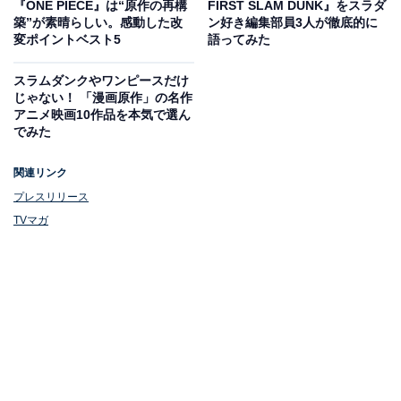
『ONE PIECE』は“原作の再構
FIRST SLAM DUNK』をスラダ
私以外にも家族や友人も同様に影響をうけていると感じ
築”が素晴らしい。感動した改
ン好き編集部員3人が徹底的に
ています。作品の中で名言もたくさんあり、今の世代で
変ポイントベスト5
語ってみた
も知っている人が多い漫画です」という声がありまし
スラムダンクやワンピースだけ
た。
じゃない！ 「漫画原作」の名作
アニメ映画10作品を本気で選ん
でみた
関連リンク
プレスリリース
TVマガ