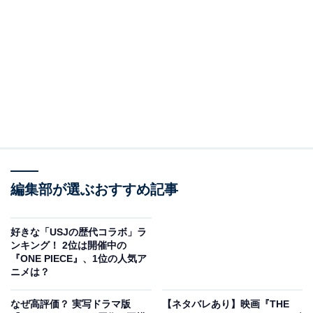
英社）でした。
不良少年の高校生・桜木花道が一目ぼれをきっかけにバ
スケットボール部に入部し、生まれ持った才能を開花さ
せ、チームメイトたちと切磋琢磨していく青春バスケッ
トボール漫画です。
『週刊少年ジャンプ』（同）で1990年から1996年まで連
載しており、単行本版では全31巻。2001年には完全版、
2018年には新装再編版が発売されています。またアニメ
編集部が選ぶおすすめ記事
シリーズも人気を博しており、2022年には新作映画
『THE FIRST SLAM DUNK』が公開されるなど、現在で
好きな「USJの歴代コラボ」ラ
ンキング！ 2位は開催中の
も愛される作品です。
『ONE PIECE』、1位の人気ア
ニメは？
回答者からは、「子供の頃ずっと読んでいました。アニ
なぜ高評価？ 実写ドラマ版
【ネタバレあり】映画『THE
メも観ており、とても影響を受けた漫画だと思います。