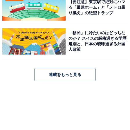
第1位：進撃の巨人
【要注意】東京駅で絶対にハマ
る「最遠ホーム」と「メトロ乗
り換え」の絶望トラップ
「移民」に冷たいのはどっちな
のか？ スイスの厳格過ぎる学歴
選別と、日本の曖昧過ぎる外国
人政策
連載をもっと見る
進撃の巨人（画像出典：
Amazon
）
1位は、諫山創さんの代表作『進撃の巨人』（講談社）