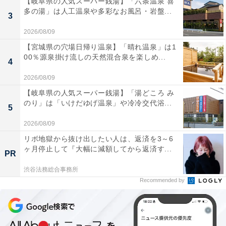
【岐阜県の人気スーパー銭湯】「六条温泉 喜
多の湯」は人工温泉や多彩なお風呂・岩盤...
（集英社）でした。
3
2026/08/09
麦わら帽子をかぶった少年、モンキー・D・ルフィが、
【宮城県の穴場日帰り温泉】「晴れ温泉」は1
海賊王になるためにひとつなぎの大秘宝、ワンピースを
00％源泉掛け流しの天然混合泉を楽しめ...
4
探し、仲間たちと共に航海の旅をしていく冒険アクショ
2026/08/09
ン漫画です。
【岐阜県の人気スーパー銭湯】「湯どころ み
のり」は「いけだゆげ温泉」や冷冷交代浴...
5
『週刊少年ジャンプ』（同）にて1997年より連載開始、
2026/08/09
コミックスの累計発行部数は5億1000万部を突破してい
ます。1999年からアニメも放送されており、2023年には
リボ地獄から抜け出したい人は、返済を3～6
ヶ月停止して『大幅に減額してから返済す...
Netflixで実写ドラマ版も公開されました。20年以上続く
PR
長寿作品ですが、幅広い年代に人気があります。
渋谷法務総合事務所
Recommended by
回答者からは、「ONE PIECEには人を惹き付けるストー
リー性があり、また、魅力的なキャラクター達が登場す
るし、ジャンプの王道的な夢や希望やワクワク感が詰ま