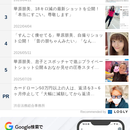
2026/04/12
華原朋美、18キロ減の最新ショットを公開！
「本当にすごい。尊敬します」
3
2022/04/04
「すんごく痩せてる」華原朋美、自撮りショッ
ト公開！ 「昔の朋ちゃんみたい」「なん...
4
2026/05/11
華原朋美、息子とスポッチャで遊ぶプライベー
トショット公開＆おなか見せの圧巻スタイ...
5
2025/07/28
カードローン50万円以上の人は、返済を3～6
ヶ月停止して『大幅に減額してから返済...
PR
渋谷法務総合事務所
Recommended by