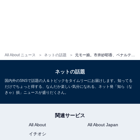
All About ニュース
ネットの話題
元モー娘。市井紗耶香、ペナルティ・ヒデとの“夫婦”ショットを公開！ 「同じ船橋出身」ペア
ネットの話題
国内外のSNSで話題の人＆トピックをタイムリーにお届けします。知ってる
だけでちょっと得する、なんだか楽しい気分になれる、ネット発「知ら（な
きゃ）損」ニュースが盛りだくさん。
関連サービス
All About
All About Japan
イチオシ