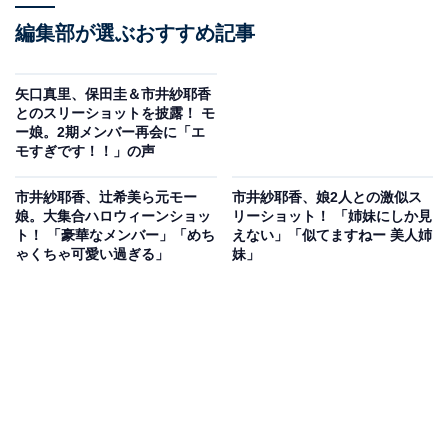
編集部が選ぶおすすめ記事
矢口真里、保田圭＆市井紗耶香
とのスリーショットを披露！ モ
ー娘。2期メンバー再会に「エ
モすぎです！！」の声
市井紗耶香、辻希美ら元モー
市井紗耶香、娘2人との激似ス
娘。大集合ハロウィーンショッ
リーショット！ 「姉妹にしか見
ト！ 「豪華なメンバー」「めち
えない」「似てますねー 美人姉
ゃくちゃ可愛い過ぎる」
妹」