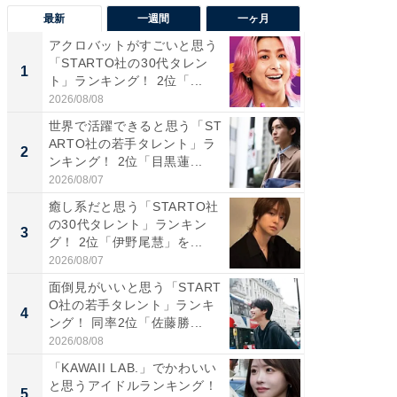
最新
一週間
一ヶ月
アクロバットがすごいと思う
癒し系だ
「STARTO社の30代タレン
の若手
1
1
ト」ランキング！ 2位「...
グ！ 2
2026/08/08
2026/08/0
世界で活躍できると思う「ST
癒し系だ
ARTO社の若手タレント」ラ
の30代
2
2
ンキング！ 2位「目黒蓮...
グ！ 2
2026/08/07
2026/08/0
癒し系だと思う「STARTO社
「パフ
の30代タレント」ランキン
思うST
3
3
グ！ 2位「伊野尾慧」を...
ンキング
2026/08/07
2026/08/0
面倒見がいいと思う「START
ギャップ
O社の若手タレント」ランキ
RTO社
4
4
ング！ 同率2位「佐藤勝...
キング！
2026/08/08
2026/08/0
「KAWAII LAB.」でかわいい
世界で活
と思うアイドルランキング！
ARTO
5
5