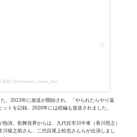
半沢直樹 (@hanzawa_naoki_tbs)
した。2013年に放送が開始され、「やられたらやり返
ットを記録。2020年には続編も放送されました。
が熱演。歌舞伎界からは、九代目市川中車（香川照之）
市川猿之助さん、二代目尾上松也さんらが出演しまし