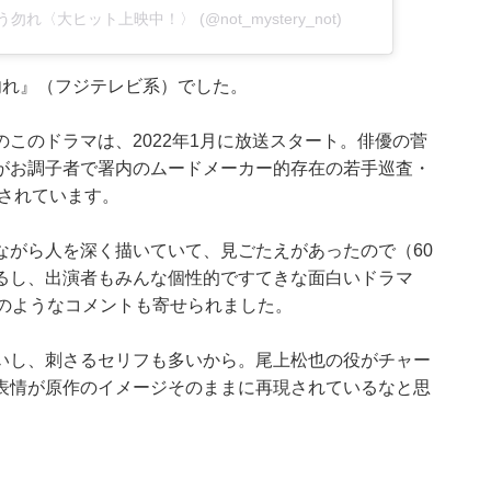
言う勿れ〈大ヒット上映中！〉 (@not_mystery_not)
勿れ』（フジテレビ系）でした。
このドラマは、2022年1月に放送スタート。俳優の菅
がお調子者で署内のムードメーカー的存在の若手巡査・
もされています。
ながら人を深く描いていて、見ごたえがあったので（60
るし、出演者もみんな個性的ですてきな面白いドラマ
下のようなコメントも寄せられました。
いし、刺さるセリフも多いから。尾上松也の役がチャー
表情が原作のイメージそのままに再現されているなと思