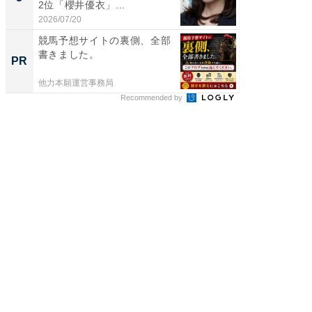
2位「櫻井優衣」...
ンキング
2026/07/20
2026/08/0
競馬予想サイトの裏側、全部
アクセ
書きました。
「最適
PR
PR
りの舞
他力本願運営事務局
アクセン
Recommended by