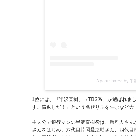
A post shared by 
1位には、『半沢直樹』（TBS系）が選ばれま
す。倍返しだ！」という名ぜりふを生むなど大ヒ
主人公で銀行マンの半沢直樹役は、堺雅人さん
さんをはじめ、六代目片岡愛之助さん、四代目