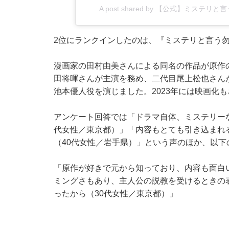
A post shared by 【公式】ミステリと
2位にランクインしたのは、『ミステリと言う
漫画家の田村由美さんによる同名の作品が原作の
田将暉さんが主演を務め、二代目尾上松也さん
池本優人役を演じました。2023年には映画化
アンケート回答では「ドラマ自体、ミステリー
代女性／東京都）」「内容もとても引き込まれ
（40代女性／岩手県）」という声のほか、以
「原作が好きで元から知っており、内容も面白
ミングさもあり、主人公の説教を受けるときの
ったから（30代女性／東京都）」