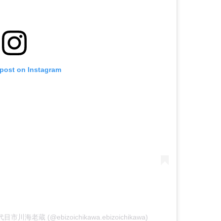
 post on Instagram
十一代目市川海老蔵 (@ebizoichikawa.ebizoichikawa)