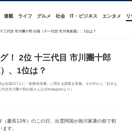
連載
ライフ
グルメ
社会
IT・ビジネス
エンタメ
リ
 十三代目 市川團十郎 白猿（十一代目 市川海老蔵）、1位は？
！ 2位 十三代目 市川團十郎
）、1位は？
ス編集部は全国217人に「歌舞伎俳優」に関する調査を実施。その中から「好きな
市川團十郎白猿さん公式Instagramより）
7年（慶長12年）のこの日、出雲阿国が徳川家康の前で初
います。