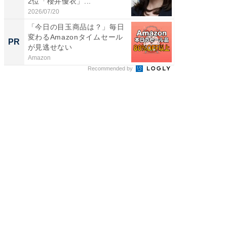
2位「櫻井優衣」...
「鈴木
倒...
2026/07/20
2026/08/0
「今日の目玉商品は？」毎日
全国の
変わるAmazonタイムセール
付きの
PR
PR
が見逃せない
Amazon
COCO VIL
Recommended by