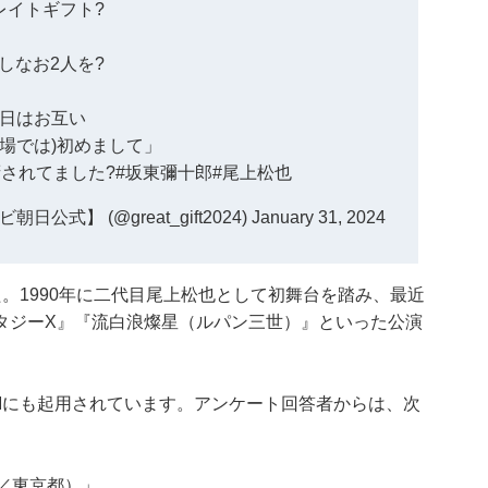
レイトギフト
?
しなお2人を?
日はお互い
現場では)初めまして」
されてました?
#坂東彌十郎
#尾上松也
】 (@great_gift2024)
January 31, 2024
。1990年に二代目尾上松也として初舞台を踏み、最近
タジーX』『流白浪燦星（ルパン三世）』といった公演
Mにも起用されています。アンケート回答者からは、次
／東京都）」