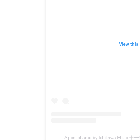
View this
A post shared by Ichikawa Ebizo 