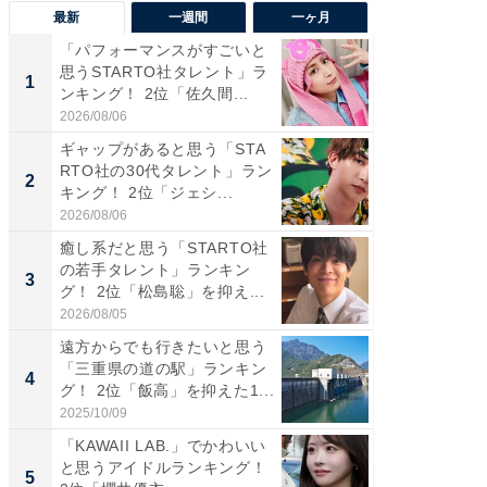
最新
一週間
一ヶ月
「パフォーマンスがすごいと
「癒し系
思うSTARTO社タレント」ラ
タレント
1
1
ンキング！ 2位「佐久間...
「井ノ原
2026/08/06
2026/08/0
ギャップがあると思う「STA
癒し系だ
RTO社の30代タレント」ラン
の若手
2
2
キング！ 2位「ジェシ...
グ！ 2
2026/08/06
2026/08/0
癒し系だと思う「STARTO社
ギャップ
の若手タレント」ランキン
RTO社
3
3
グ！ 2位「松島聡」を抑え...
キング！
2026/08/05
2026/08/0
遠方からでも行きたいと思う
「世界で
「三重県の道の駅」ランキン
ARTO
4
4
グ！ 2位「飯高」を抑えた1...
グ！ 2
2025/10/09
2026/08/0
「KAWAII LAB.」でかわいい
身長を知
と思うアイドルランキング！
性俳優」
5
5