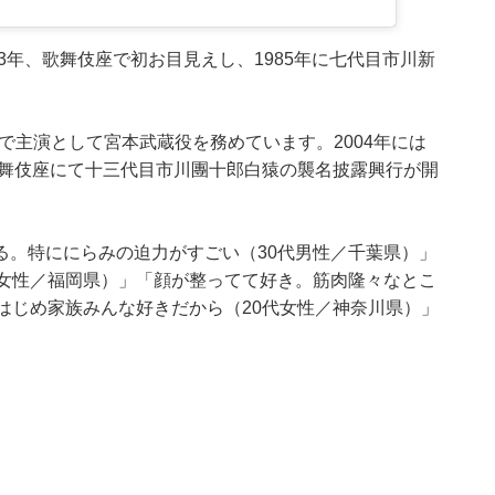
3年、歌舞伎座で初お目見えし、1985年に七代目市川新
HI』で主演として宮本武蔵役を務めています。2004年には
歌舞伎座にて十三代目市川團十郎白猿の襲名披露興行が開
る。特ににらみの迫力がすごい（30代男性／千葉県）」
代女性／福岡県）」「顔が整ってて好き。筋肉隆々なとこ
はじめ家族みんな好きだから（20代女性／神奈川県）」