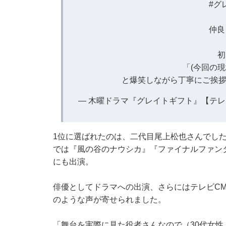
#グ
仲良
初
「(今回の
と爆笑しながら丁寧にご挨拶
— 木曜ドラマ『グレイトギフト』【テレビ朝日公式
1位に選ばれたのは、二代目尾上松也さんでした
では『風の谷のナウシカ』『ファイナルファン
にも出演。
俳優としてドラマへの出演、さらにはテレビC
のような声が寄せられました。
「舞台を実際に見た役者さんなので（30代女性