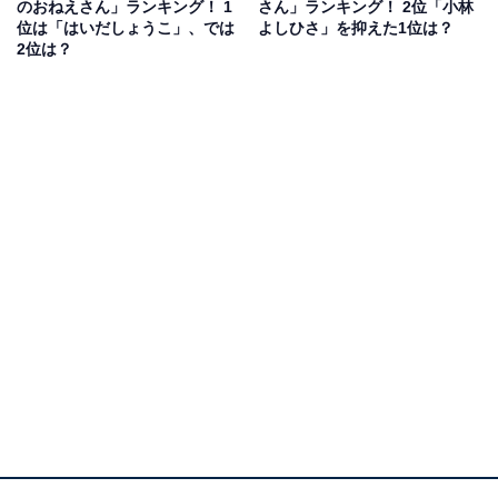
のおねえさん」ランキング！ 1
さん」ランキング！ 2位「小林
ら」（40代女性／東京都）、「ずっと続けていて欲しか
位は「はいだしょうこ」、では
よしひさ」を抑えた1位は？
ったので、亡くなったのが残念でなりません」（20代女
2位は？
性／東京都）、「みんなに、好かれていたから。優しい
感じが好きだったから」（40代女性／熊本県）といった
コメントが寄せられています。