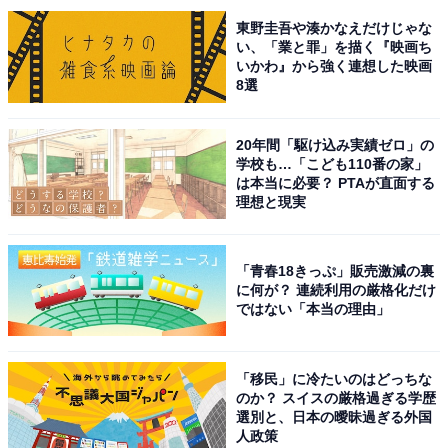
東野圭吾や湊かなえだけじゃな
6位までの全ランキング結果を見
次ページ
い、「業と罪」を描く『映画ち
る
いかわ』から強く連想した映画
8選
20年間「駆け込み実績ゼロ」の
学校も…「こども110番の家」
は本当に必要？ PTAが直面する
理想と現実
「青春18きっぷ」販売激減の裏
に何が？ 連続利用の厳格化だけ
ではない「本当の理由」
「移民」に冷たいのはどっちな
のか？ スイスの厳格過ぎる学歴
選別と、日本の曖昧過ぎる外国
人政策
こちらもおすすめ