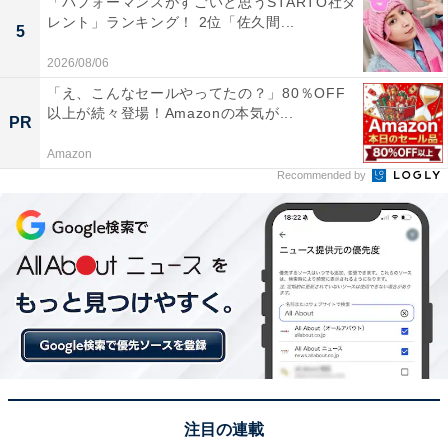
「パフォーマンスがすごいと思うSTARTO社タ
レント」ランキング！ 2位「佐久間...
5
回答コメントでは「歌だけでなくお芝居的な事も上手」
2026/08/06
（40代女性／千葉県）、「子供も私も大好きで、たまに
「え、こんなセールやってたの？」80％OFF
出てくる番組も観てしまうから」（30代女性／熊本
以上が続々登場！Amazonの本気が...
PR
県）、「歴代の中でかなり長い方ですが、映画等で特別
Amazon
出演できるなら続けて欲しかったです」（30代男性／山
Recommended by
口県）などの声が集まりました。
※回答コメントは原文ママです
この記事の筆者：くま なかこ プロフィール
編集プロダクション出身のフリーランスエディター。編
集・執筆・校閲・SNS運用担当として月間50本以上のコ
ンテンツ制作に携わっています。得意なジャンルはライ
フスタイル・金融・育児・エンタメ関連。
注目の連載