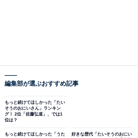
2位：【10代】今井ゆうぞう（2003～2008年）
2位にランクインしたのは、今井ゆうぞうさんです。う
たのおねえさん・はいだしょうこさんと共に、5年間10
代うたのおにいさんを務めました。
屈託のない優しい笑顔はママ人気も高く、一部では「朝
のヨン様」と呼ばれるほど。代表曲である『ぼよよん行
進曲』は、今もなお歌い継がれています。
編集部が選ぶおすすめ記事
卒業後は舞台を中心に活動を続け、2008年には月9ドラ
マ『太陽と海の教室』（フジテレビ系）に出演して話題
もっと続けてほしかった「たい
そうのおにいさん」ランキン
を集めました。2020年に脳内出血のため、43歳の若さで
グ！ 2位「佐藤弘道」、では1
急逝されています。
位は？
もっと続けてほしかった「うた
好きな歴代「たいそうのおにい
回答者からは「甥っ子と一緒に見ていて好きだったか