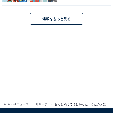
好きな歴代「うたのおにいさん」ランキング！
2位「花田ゆういちろう」を抑えた1位は？
連載をもっと見る
1
2
All About ニュース
リサーチ
もっと続けてほしかった「うたのおにいさん」ランキング！ 2位「今井ゆうぞう」、では1位は？