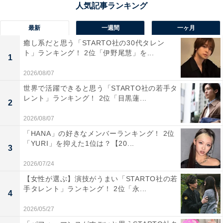
1位：【11代】横山だいすけ（2008～2017年）
最新
一週間
一ヶ月
癒し系だと思う「STARTO社の30代タレン
1位にランクインしたのは、横山だいすけさんです。番
ト」ランキング！ 2位「伊野尾慧」を...
1
組歴代最長となる9年間、11代うたのおにいさんとして
2026/08/07
活躍しました。
世界で活躍できると思う「STARTO社の若手タ
レント」ランキング！ 2位「目黒蓮...
2
ストレートな歌声と振り切った変顔など表情の豊かさが
2026/08/07
魅力で、真っすぐな人柄や甘いルックスが親世代からも
「HANA」の好きなメンバーランキング！ 2位
人気を博しました。卒業が発表されたときには、SNS上
「YURI」を抑えた1位は？【20...
3
で瞬く間に「だいすけロス」が広がるなど社会現象に。
2026/07/24
卒業後はドラマやバラエティ番組、CM出演など活動の
【女性が選ぶ】演技がうまい「STARTO社の若
手タレント」ランキング！ 2位「永...
場を広げています。2024年4月には、ソロアーティスト
4
としてのアルバム『笑顔にドッキューン！』が発売予
2026/05/27
定。表題曲では初めて作詞に挑戦しています。