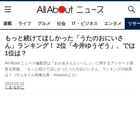
連載
ライフ
グルメ
社会
IT・ビジネス
エンタメ
リサ
もっと続けてほしかった「うたのおにいさ
ん」ランキング！ 2位「今井ゆうぞう」、では
1位は？
All About ニュース編集部は『おかあさんといっしょ』に関するアンケート調
査を実施。「もっと続けてほしかったうたのおにいさん」ランキングの結果
は？（サムネイル画像出典：Amazonより）
2024.02.10
くま なかこ