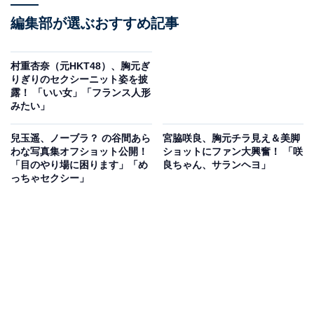
編集部が選ぶおすすめ記事
村重杏奈（元HKT48）、胸元ぎ
りぎりのセクシーニット姿を披
露！ 「いい女」「フランス人形
みたい」
兒玉遥、ノーブラ？ の谷間あら
宮脇咲良、胸元チラ見え＆美脚
わな写真集オフショット公開！
ショットにファン大興奮！ 「咲
「目のやり場に困ります」「め
良ちゃん、サランヘヨ」
っちゃセクシー」