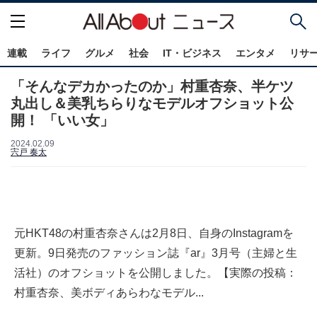
連載
ライフ
グルメ
社会
IT・ビジネス
エンタメ
リサ
「そんなデカかったのか」村重杏奈、半ケツ
丸出し＆美乳ちらりなモデルオフショット公
開！ 「いい女」
2024.02.09
宍戸 奏太
元HKT48の村重杏奈さんは2月8日、自身のInstagramを
更新。9日発売のファッション誌『ar』3月号（主婦と生
活社）のオフショットを公開しました。【実際の投稿：
村重杏奈、美ボディあらわなモデル...