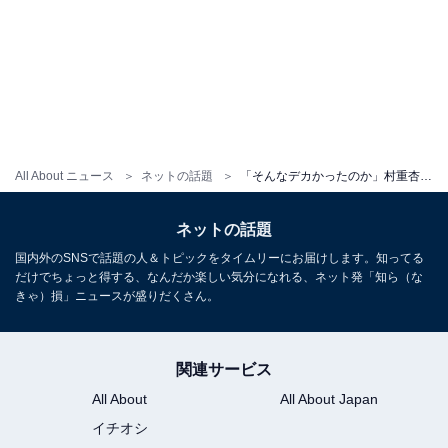
All About ニュース
ネットの話題
「そんなデカかったのか」村重杏奈、半ケツ丸出し＆美乳ちらりなモデルオフショット公開！ 「いい女」
ネットの話題
国内外のSNSで話題の人＆トピックをタイムリーにお届けします。知ってる
だけでちょっと得する、なんだか楽しい気分になれる、ネット発「知ら（な
きゃ）損」ニュースが盛りだくさん。
関連サービス
All About
All About Japan
イチオシ