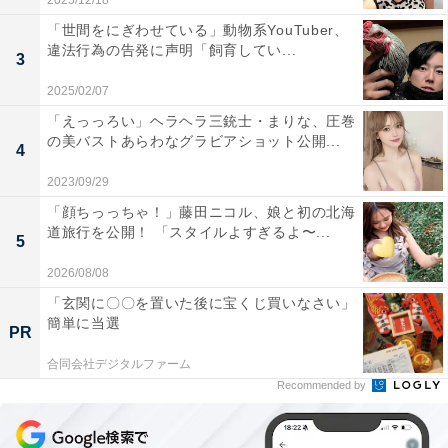
2025/12/18
「世間をにぎわせている」動物系YouTuber、
違法行為の告発に声明「飼育してい...
3
2025/02/07
「えっっろい」ヘラヘラ三銃士・まりな、圧巻
の美バストあらわなグラビアショット公開...
4
2023/09/29
「顔ちっっちゃ！」藤田ニコル、娘と初の北海
道旅行を公開！ 「スタイルよすぎるよ〜...
5
2026/08/08
「玄関に〇〇を置いた後に宝くじ買いなさい」
簡単に当選
PR
合同会社デジタルファーム
Recommended by