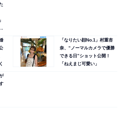
た
」
ァ
婚
「なりたい顔No.1」村重杏
公
奈、“ノーマルカメラで優勝
できる日”ショット公開！
く
「ねえまじ可愛い」
が
す