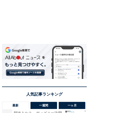
最新
一週間
一ヶ月