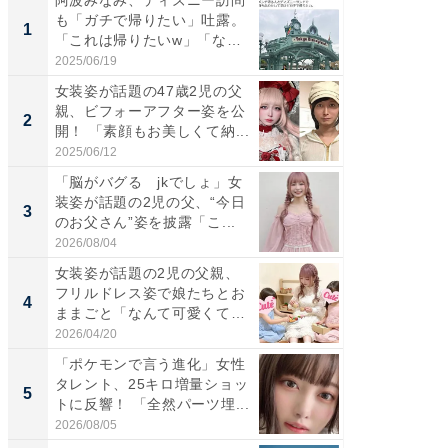
阿波みなみ、ディズニー訪問
「さす
も「ガチで帰りたい」吐露。
は」高
1
1
「これは帰りたいw」「なん
災地を
ち...
「カ...
2025/06/19
2026/08/0
女装姿が話題の47歳2児の父
「女の
親、ビフォーアフター姿を公
介、バ
2
2
開！ 「素顔もお美しくて納...
らのプレ
愛...
2025/06/12
2026/08/0
「脳がバグる jkでしょ」女
「好感
装姿が話題の2児の父、“今日
や、“マ
3
3
のお父さん”姿を披露「こ...
画変更
財...
2026/08/04
2026/07/3
女装姿が話題の2児の父親、
「脚が
フリルドレス姿で娘たちとお
横川尚
4
4
ままごと「なんて可愛くて平
ムキな姿
和...
刃...
2026/04/20
2026/08/0
「ポケモンで言う進化」女性
「2人と
タレント、25キロ増量ショッ
團十郎
5
5
トに反響！ 「全然パーツ埋...
「後ろ
「...
2026/08/05
2026/08/0