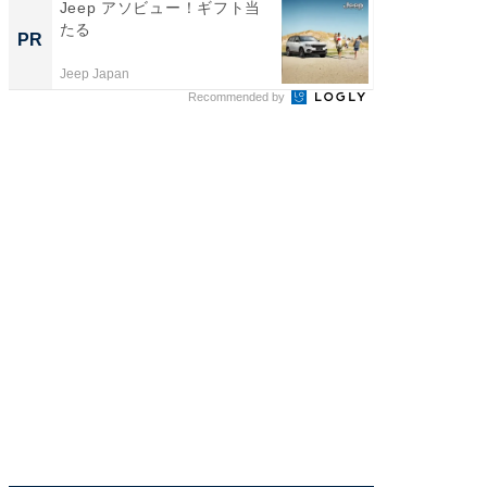
Jeep アソビュー！ギフト当
「おば
たる
い」孫
PR
PR
集
Jeep Japan
株式会社
Recommended by