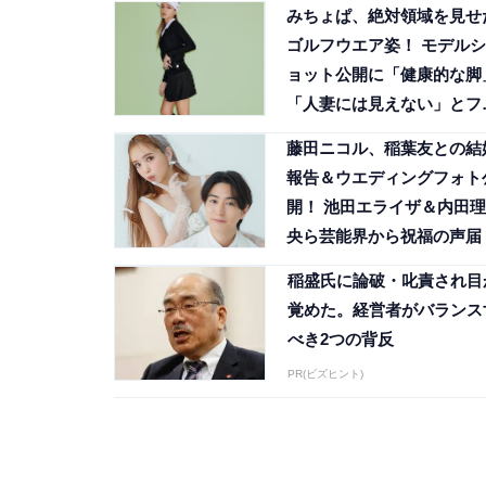
みちょぱ、絶対領域を見せ
ゴルフウエア姿！ モデルシ
ョット公開に「健康的な脚
「人妻には見えない」とフ
ン歓喜
藤田ニコル、稲葉友との結
報告＆ウエディングフォト
開！ 池田エライザ＆内田理
央ら芸能界から祝福の声届
稲盛氏に論破・叱責され目
覚めた。経営者がバランス
べき2つの背反
PR(ビズヒント)