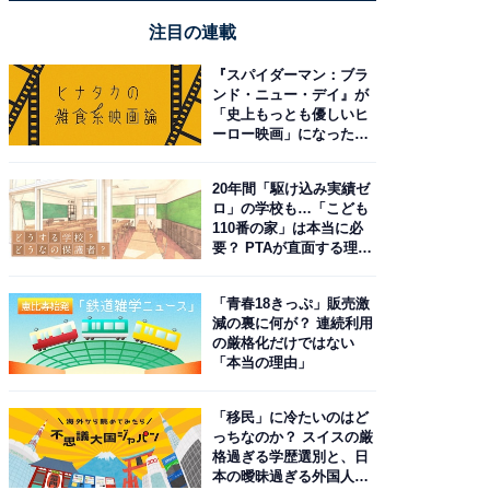
注目の連載
『スパイダーマン：ブラ
ンド・ニュー・デイ』が
「史上もっとも優しいヒ
ーロー映画」になった理
由。予習したい作品は？
20年間「駆け込み実績ゼ
ロ」の学校も…「こども
110番の家」は本当に必
要？ PTAが直面する理想
と現実
「青春18きっぷ」販売激
減の裏に何が？ 連続利用
の厳格化だけではない
「本当の理由」
「移民」に冷たいのはど
っちなのか？ スイスの厳
格過ぎる学歴選別と、日
本の曖昧過ぎる外国人政