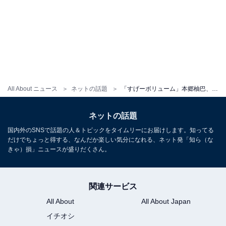
All About ニュース
ネットの話題
「すげーボリューム」本郷柚巴、美女とのビキニ2ショット！ 谷間あらわな姿に 「やば」「デカい」の声
ネットの話題
国内外のSNSで話題の人＆トピックをタイムリーにお届けします。知ってる
だけでちょっと得する、なんだか楽しい気分になれる、ネット発「知ら（な
きゃ）損」ニュースが盛りだくさん。
関連サービス
All About
All About Japan
イチオシ