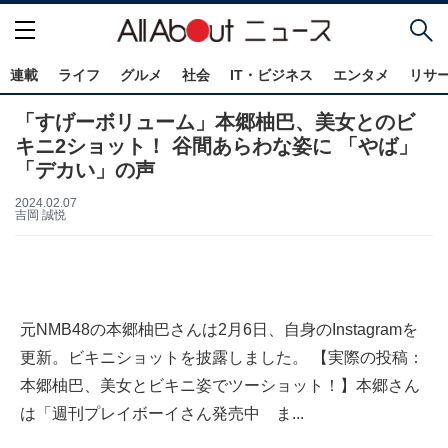
連載
ライフ
グルメ
社会
IT・ビジネス
エンタメ
リサ
「すげーボリューム」本郷柚巴、美女とのビ
キニ2ショット！ 谷間あらわな姿に 「やば」
「デカい」の声
2024.02.07
吉岡 誠悦
元NMB48の本郷柚巴さんは2月6日、自身のInstagramを
更新。ビキニショットを披露しました。 【実際の投稿：
本郷柚巴、美女とビキニ姿でツーショット！】本郷さん
は「週刊プレイボーイさん発売中 ま...