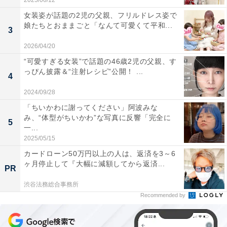
2025/06/12
女装姿が話題の2児の父親、フリルドレス姿で
娘たちとおままごと「なんて可愛くて平和...
3
2026/04/20
“可愛すぎる女装”で話題の46歳2児の父親、す
っぴん披露＆“注射レシピ”公開！ ...
4
2024/09/28
「ちいかわに謝ってください」阿波みな
み、“体型がちいかわ”な写真に反響「完全に
5
一...
2025/05/15
カードローン50万円以上の人は、返済を3～6
ヶ月停止して『大幅に減額してから返済...
PR
渋谷法務総合事務所
Recommended by