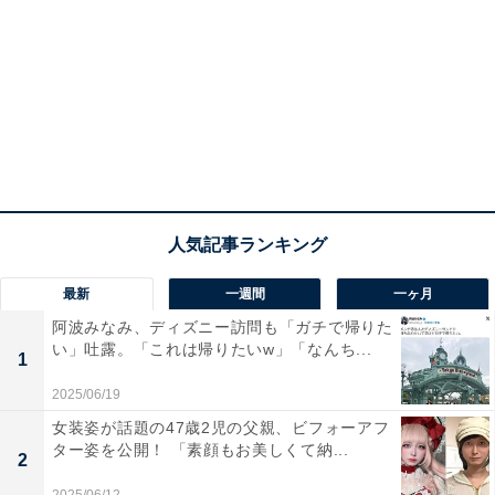
最新
一週間
一ヶ月
阿波みなみ、ディズニー訪問も「ガチで帰りた
い」吐露。「これは帰りたいw」「なんち...
1
2025/06/19
女装姿が話題の47歳2児の父親、ビフォーアフ
ター姿を公開！ 「素顔もお美しくて納...
2