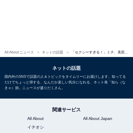
All About ニュース
ネットの話題
「セクシーすぎる！」ミチ、美尻あらわな水着姿にファンもん絶！ 「おちりもお胸も顔も可愛い」
ネットの話題
国内外のSNSで話題の人＆トピックをタイムリーにお届けします。知ってる
だけでちょっと得する、なんだか楽しい気分になれる、ネット発「知ら（な
きゃ）損」ニュースが盛りだくさん。
関連サービス
All About
All About Japan
イチオシ