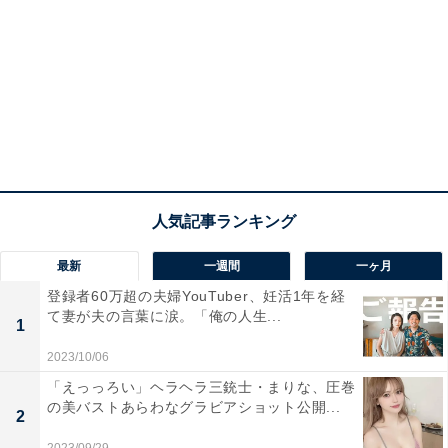
最新
一週間
一ヶ月
登録者60万超の夫婦YouTuber、妊活1年を経
て妻が夫の言葉に涙。「俺の人生...
1
2023/10/06
「えっっろい」ヘラヘラ三銃士・まりな、圧巻
の美バストあらわなグラビアショット公開...
2