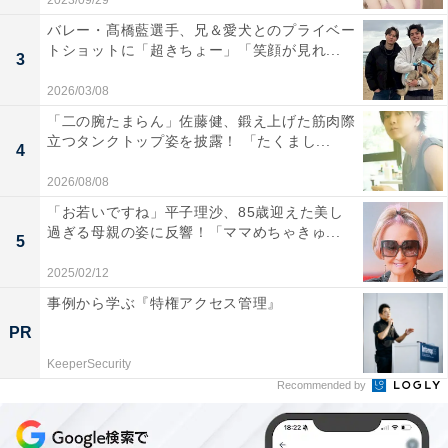
2023/09/29
バレー・髙橋藍選手、兄＆愛犬とのプライベー
トショットに「超きちょー」「笑顔が見れ...
3
2026/03/08
「二の腕たまらん」佐藤健、鍛え上げた筋肉際
立つタンクトップ姿を披露！ 「たくまし...
4
2026/08/08
「お若いですね」平子理沙、85歳迎えた美し
過ぎる母親の姿に反響！「ママめちゃきゅ...
5
2025/02/12
事例から学ぶ『特権アクセス管理』
PR
KeeperSecurity
Recommended by