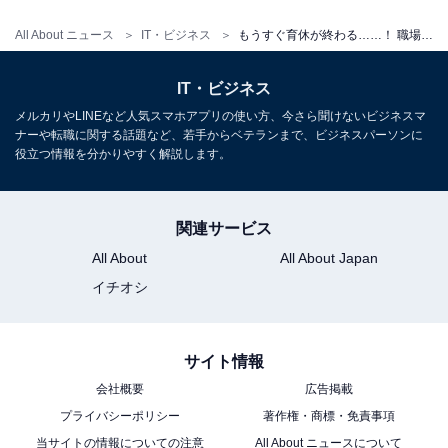
えに行くのかなどをあらかじめパートナーと具体的に取
り決めておきましょう。
All About ニュース
IT・ビジネス
もうすぐ育休が終わる……！ 職場復帰前に準備しておくべきことって？ 【転職のプロが解説】
IT・ビジネス
そして、2人とも休みや早退が難しい場合を想定した準
メルカリやLINEなど人気スマホアプリの使い方、今さら聞けないビジネスマ
備も必要です。どちらかの親が近くに住んでいて協力を
ナーや転職に関する話題など、若手からベテランまで、ビジネスパーソンに
頼めるようなら、あらかじめ相談しておくといいでしょ
役立つ情報を分かりやすく解説します。
う。また万が一の際、子どもの体調が悪いときでも預か
ってもらえる病児保育の情報も確認しておきましょう。
関連サービス
All About
All About Japan
病児保育施設は運営元が自治体か民間かによって、受け
イチオシ
入れの条件や費用、特色などに違いがあります。事前に
面談しておく必要があるケースもあるので、条件に合っ
た病児保育施設の連絡先を控えておき、困ったときは活
サイト情報
用できる準備もしておくといいでしょう。
会社概要
広告掲載
この記事の筆者：
小林 佳代子
プライバシーポリシー
著作権・商標・免責事項
新卒でキャリアデザインセンター入社。転職情報誌
当サイトの情報についての注意
All About ニュースについて