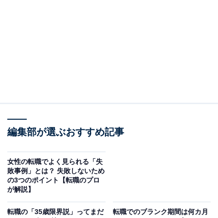
（回答）
会社や配属先の様子をリサーチして復帰後の働き
方、生活リズムをイメージしましょう。また家庭内
の家事分担の調整や、子どもが体調を崩した場合の
対応について準備しておくといいでしょう。ポイン
トは、1人で考えるのではなく、パートナー、家
族、会社など周囲との対話をし、イメージを共有し
ておくことです。
編集部が選ぶおすすめ記事
どういうことなのか、以下で詳しく解説します。
女性の転職でよく見られる「失
敗事例」とは？ 失敗しないため
1．会社や配属先の様子を知り、働くイメージを持
の3つのポイント【転職のプロ
が解説】
つ
転職の「35歳限界説」ってまだ
転職でのブランク期間は何カ月
復職前の面談や同僚とのコミュニケーションで、会社や