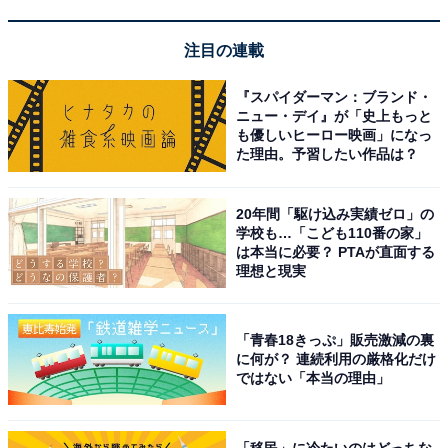
育児の分担を決めるとともに、掃除や料理、洗濯など家
注目の連載
事の負担が女性に偏っている場合は、分担の見直しが必
要です。見直しを行った上で、復帰後のタイムテーブル
『スパイダーマン：ブランド・
を決めて生活してみるなど、助走期間を設けて調整して
ニュー・デイ』が「史上もっと
も優しいヒーロー映画」になっ
いくとよいでしょう。
た理由。予習したい作品は？
日本は他の先進国に比べ、家事・育児分担が女性に偏っ
20年間「駆け込み実績ゼロ」の
ていると言われています。互いの働き方も含めてフラッ
学校も…「こども110番の家」
は本当に必要？ PTAが直面する
トに話し合うことが大切です。
理想と現実
「青春18きっぷ」販売激減の裏
に何が？ 連続利用の厳格化だけ
ではない「本当の理由」
「移民」に冷たいのはどっちな