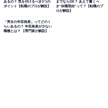
あるの？ 気を付けるべき3つの
までならOK？ あえて書くべ
ポイント【転職のプロが解説】
き“休職理由”って？【転職のプ
復帰後の仕事の様子を把握しましょう。事前にイメージ
ロが解説】
を持つことでスムーズに復職することができます。
「男女の年収格差」ってどのく
らいあるの？ 年収格差が少ない
配属先の上司と面談する機会がある場合は、配属部署の
職種とは？ 【専門家が解説】
様子や状況を聞いておきましょう。特に下記は人事や上
司と必ず確認しましょう。
・復職後の業務内容
・復職後の勤務時間
・時短勤務になる場合の給与体系
・慣らし保育期間など復職スケジュール
また、復帰後しばらくは子どもの体調不良が原因で会社
を休む可能性があることや、復職後の仕事へのやる気や
熱意についても改めて伝えられるといいですね。