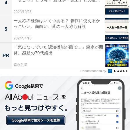
「せこう」どっち？ 意味や「施工」との違...
4
2023/10/26
一人称の種類はいくつある？ 創作に使えるか
2．復帰後の変化を見越して、家庭内の調整を行う
っこいい、面白い、昔の一人称も解説
5
2024/04/18
ご自身がイメージする復帰後の働き方について、パート
「気になっていた認知機能が菌で…」森永が開
ナーと共有しましょう。育休から復帰すると、育児関連
発。感動の70代続出
PR
の家事が増えます。例えば、子どもの着替え、食事の世
森永乳業
話、保育園の送迎、子どもの入浴、歯磨き、寝かしつ
Recommended by
け、登園準備などです。
特に具体的に担当を決めておいた方がいいのは、慌ただ
しい朝の家事分担や保育園の送り迎えなどです。状況に
応じて自分が担当でなくてもフォローすることを前提
に、偏りがないようにあらかじめ担当を決めておくと安
心です。