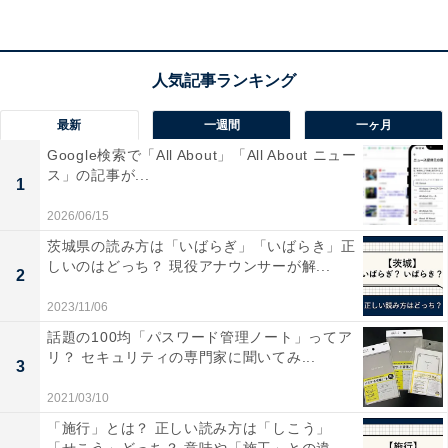
同じ会社で既に育休を取得して復職している人がいれ
ば、ママとしてその会社で働くポイントを聞いておくと
いいでしょう。何かあったときに相談ができる関係性を
築いておくと、復職後も安心です。そのほかに同僚とラ
最新
一週間
一ヶ月
ンチをするなど接点をもち、会社の様子や業界の情報収
Google検索で「All About」「All About ニュー
集をしておくと、復帰後のイメージを持ちやすいです。
ス」の記事が...
1
2026/06/15
茨城県の読み方は「いばらぎ」「いばらき」正
しいのはどっち？ 現役アナウンサーが解...
2
2023/11/06
話題の100均「パスワード管理ノート」ってア
リ？ セキュリティの専門家に聞いてみ...
3
2021/03/10
「施行」とは？ 正しい読み方は「しこう」