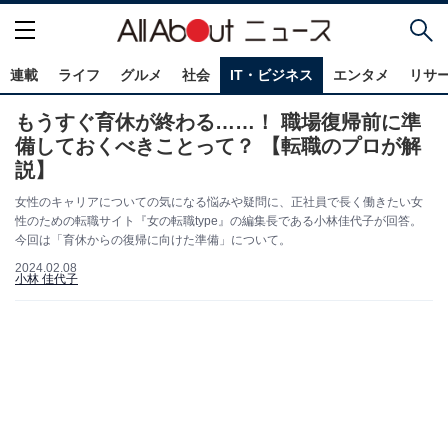
連載
ライフ
グルメ
社会
IT・ビジネス
エンタメ
リサ
もうすぐ育休が終わる……！ 職場復帰前に準
備しておくべきことって？ 【転職のプロが解
説】
女性のキャリアについての気になる悩みや疑問に、正社員で長く働きたい女
性のための転職サイト『女の転職type』の編集長である小林佳代子が回答。
今回は「育休からの復帰に向けた準備」について。
2024.02.08
小林 佳代子