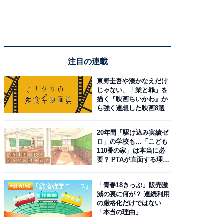
注目の連載
東野圭吾や湊かなえだけ
じゃない、「業と罪」を
描く『映画ちいかわ』か
ら強く連想した映画8選
20年間「駆け込み実績ゼ
ロ」の学校も…「こども
110番の家」は本当に必
要？ PTAが直面する理想
と現実
「青春18きっぷ」販売激
減の裏に何が？ 連続利用
の厳格化だけではない
「本当の理由」