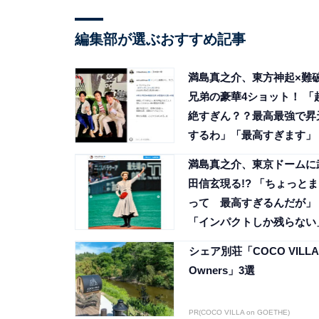
編集部が選ぶおすすめ記事
満島真之介、東方神起×難
兄弟の豪華4ショット！ 「
絶すぎん？？最高最強で昇
するわ」「最高すぎます」
満島真之介、東京ドームに
田信玄現る!? 「ちょっとま
って 最高すぎるんだが」
「インパクトしか残らない
シェア別荘「COCO VILLA
Owners」3選
PR(COCO VILLA on GOETHE)