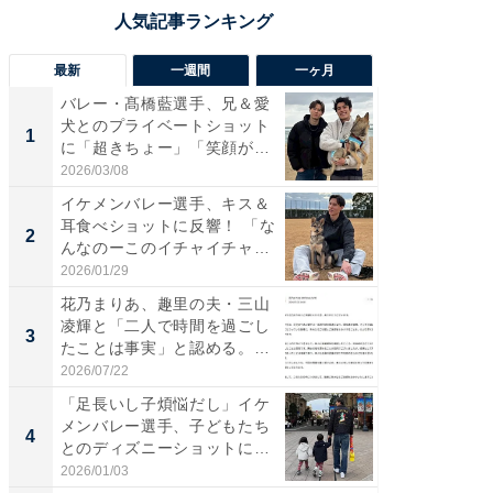
最新
一週間
一ヶ月
バレー・髙橋藍選手、兄＆愛
「さす
犬とのプライベートショット
は」高
1
1
に「超きちょー」「笑顔が見
災地を
れ...
「カ...
2026/03/08
2026/08/0
イケメンバレー選手、キス＆
「え、
耳食べショットに反響！ 「な
芸人、2
2
2
んなのーこのイチャイチャ
エットに
感...
2026/01/29
2026/08/0
花乃まりあ、趣里の夫・三山
「脚が
凌輝と「二人で時間を過ごし
横川尚
3
3
たことは事実」と認める。
ムキな姿
「不...
刃...
2026/07/22
2026/08/0
「足長いし子煩悩だし」イケ
「脳がバ
メンバレー選手、子どもたち
装姿が話
4
4
とのディズニーショットに
のお父さ
「か...
2026/01/03
2026/08/0