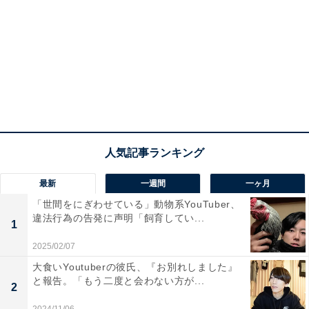
最新
一週間
一ヶ月
「世間をにぎわせている」動物系YouTuber、
違法行為の告発に声明「飼育してい...
1
2025/02/07
大食いYoutuberの彼氏、『お別れしました』
と報告。「もう二度と会わない方が...
2