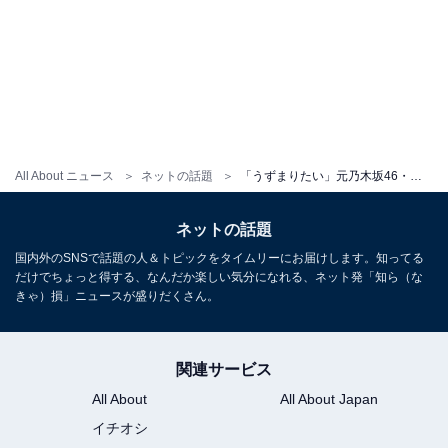
All About ニュース
ネットの話題
「うずまりたい」元乃木坂46・相楽伊織、ビキニ姿で谷間あらわに！ 「かわゆい」「めちゃめちゃ綺麗」
ネットの話題
国内外のSNSで話題の人＆トピックをタイムリーにお届けします。知ってる
だけでちょっと得する、なんだか楽しい気分になれる、ネット発「知ら（な
きゃ）損」ニュースが盛りだくさん。
関連サービス
All About
All About Japan
イチオシ