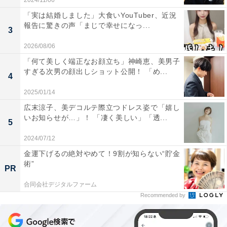
2024/11/06
「実は結婚しました」大食いYouTuber、近況
報告に驚きの声「まじで幸せになっ...
3
2026/08/06
「何て美しく端正なお顔立ち」神崎恵、美男子
すぎる次男の顔出しショット公開！ 「め...
4
2025/01/14
広末涼子、美デコルテ際立つドレス姿で「嬉し
いお知らせが…」！ 「凄く美しい」「透...
5
2024/07/12
金運下げるの絶対やめて！9割が知らない“貯金
術”
PR
合同会社デジタルファーム
Recommended by