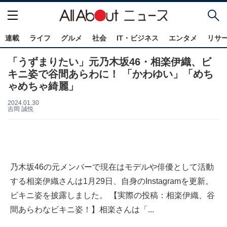
連載
ライフ
グルメ
社会
IT・ビジネス
エンタメ
リサ
「うずまりたい」元乃木坂46・相楽伊織、ビ
キニ姿で谷間あらわに！ 「かわゆい」「めち
ゃめちゃ綺麗」
2024.01.30
吉岡 誠悦
乃木坂46の元メンバーで現在はモデルや俳優として活動
する相楽伊織さんは1月29日、自身のInstagramを更新。
ビキニ姿を披露しました。 【実際の投稿：相楽伊織、谷
間あらわなビキニ姿！】相楽さんは「...