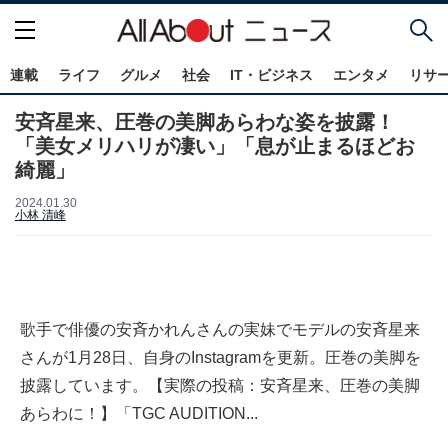
連載
ライフ
グルメ
社会
IT・ビジネス
エンタメ
リサ
安斉星来、圧巻の美脚あらわな姿を披露！
「美女メリハリが凄い」「息が止まるほどお
綺麗」
2024.01.30
小林 清峰
歌手で俳優の安斉かれんさんの実妹でモデルの安斉星来
さんが1月28日、自身のInstagramを更新。圧巻の美脚を
披露しています。【実際の投稿：安斉星来、圧巻の美脚
あらわに！】「TGC AUDITION...