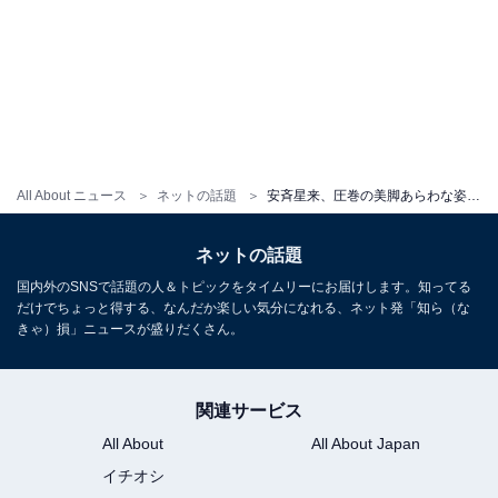
All About ニュース
ネットの話題
安斉星来、圧巻の美脚あらわな姿を披露！ 「美女メリハリが凄い」「息が止まるほどお綺麗」
ネットの話題
国内外のSNSで話題の人＆トピックをタイムリーにお届けします。知ってる
だけでちょっと得する、なんだか楽しい気分になれる、ネット発「知ら（な
きゃ）損」ニュースが盛りだくさん。
関連サービス
All About
All About Japan
イチオシ