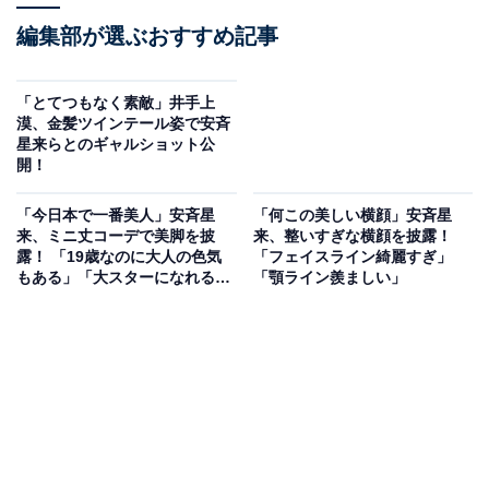
編集部が選ぶおすすめ記事
「とてつもなく素敵」井手上
漠、金髪ツインテール姿で安斉
星来らとのギャルショット公
開！
「今日本で一番美人」安斉星
「何この美しい横顔」安斉星
来、ミニ丈コーデで美脚を披
来、整いすぎな横顔を披露！
露！ 「19歳なのに大人の色気
「フェイスライン綺麗すぎ」
もある」「大スターになれる予
「顎ライン羨ましい」
感」