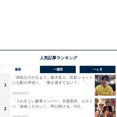
最新
一週間
一ヶ月
「病気なのかなぁ？」藤木直人、近影ショット
に心配の声続々。「痩せ過ぎてない？」「...
1
2026/03/13
「うわすごい豪華メンバー」木梨憲武、ヒロミ
へ「連絡ください！」呼び掛ける。ISS...
2