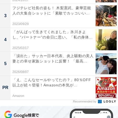
2024/10/17
フジテレビ社長の姿も！ 木梨憲武、豪華芸能
人の大集合ショットに「素敵でカッコいい...
3
2023/09/29
「がんばって生きてくれました」氷川きよ
し、“パートナー”の命日に思い。「私の身体...
4
2025/02/17
「涙出た」サッカー日本代表、炎上騒動の美人
妻との幸せ家族ショットに反響！ 「最高...
5
2026/08/07
「え、こんなセールやってたの？」80％OFF
以上が続々登場！Amazonの本気が...
PR
Amazon
Recommended by