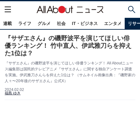
連載
ライフ
グルメ
社会
IT・ビジネス
エンタメ
リサ
『サザエさん』の磯野波平を演じてほしい俳
優ランキング！ 竹中直人、伊武雅刀らを抑え
た1位は？
『サザエさん』の磯野波平を演じてほしい俳優ランキング！ All Aboutニュー
ス編集部は国民的テレビアニメ『サザエさん』に関する独自アンケート調査
を実施。伊武雅刀さんらを抑えた1位は？ （サムネイル画像出典：『磯野家の
人々〜20年後のサザエさん』公式X）
2024.02.02
福島 ゆき