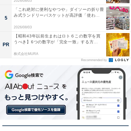
2026/08/03
「これ絶対に便利なやつや」ダイソーの折り畳
み式ランドリーバスケットが高評価「使わ...
5
2026/08/03
【昭和43年以前生まれはロト６この数字を買
うべき】6つの数字が「完全一致」する方...
PR
株式会社MURA
Recommended by