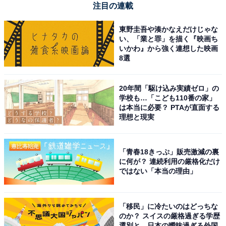
注目の連載
東野圭吾や湊かなえだけじゃな
い、「業と罪」を描く『映画ち
いかわ』から強く連想した映画
8選
20年間「駆け込み実績ゼロ」の
学校も…「こども110番の家」
は本当に必要？ PTAが直面する
理想と現実
「青春18きっぷ」販売激減の裏
に何が？ 連続利用の厳格化だけ
ではない「本当の理由」
「移民」に冷たいのはどっちな
のか？ スイスの厳格過ぎる学歴
選別と、日本の曖昧過ぎる外国