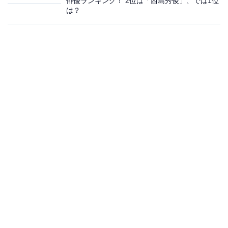
俳優ランキング！ 2位は「西島秀俊」、では1位
は？