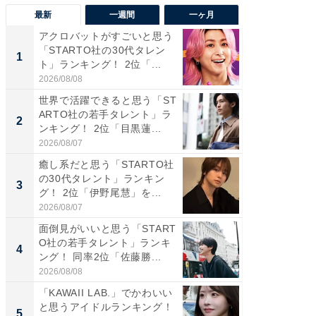
最新
一週間
一ヶ月
アクロバットがすごいと思う
癒し系だ
「STARTO社の30代タレン
の若手
1
1
ト」ランキング！ 2位「...
グ！ 2
2026/08/08
2026/08/0
世界で活躍できると思う「ST
癒し系だ
ARTO社の若手タレント」ラ
の30代
2
2
ンキング！ 2位「目黒蓮...
グ！ 2
2026/08/07
2026/08/0
癒し系だと思う「STARTO社
「パフ
の30代タレント」ランキン
思うST
3
3
グ！ 2位「伊野尾慧」を...
ンキング
2026/08/07
2026/08/0
面倒見がいいと思う「START
ギャップ
O社の若手タレント」ランキ
RTO社
4
4
ング！ 同率2位「佐藤勝...
キング！
2026/08/08
2026/08/0
「KAWAII LAB.」でかわいい
世界で活
と思うアイドルランキング！
ARTO
5
5