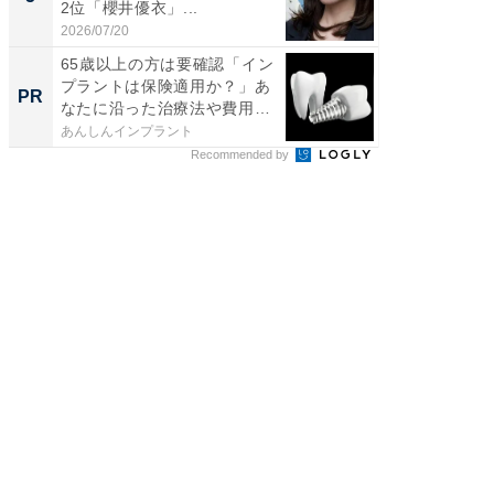
2位「櫻井優衣」...
ンキング
2026/07/20
2026/08/0
65歳以上の方は要確認「イン
＜約1分
プラントは保険適用か？」あ
へ歯科
PR
PR
なたに沿った治療法や費用
ブックを
を...
以...
あんしんインプラント
あんしん
Recommended by