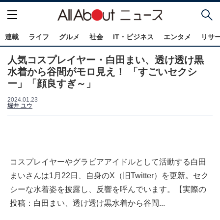
連載
ライフ
グルメ
社会
IT・ビジネス
エンタメ
リサ
人気コスプレイヤー・白田まい、透け透け黒
水着から谷間がモロ見え！ 「すごいセクシ
ー」「顔良すぎ～」
2024.01.23
堀井 ユウ
コスプレイヤーやグラビアアイドルとして活動する白田
まいさんは1月22日、自身のX（旧Twitter）を更新。セク
シーな水着姿を披露し、反響を呼んでいます。【実際の
投稿：白田まい、透け透け黒水着から谷間...