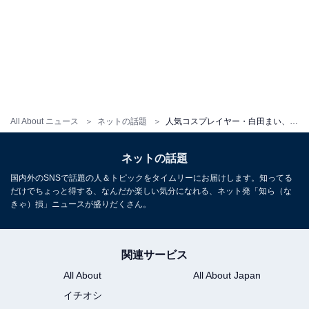
All About ニュース
ネットの話題
人気コスプレイヤー・白田まい、透け透け黒水着から谷間がモロ見え！ 「すごいセクシー」「顔良すぎ～」
ネットの話題
国内外のSNSで話題の人＆トピックをタイムリーにお届けします。知ってる
だけでちょっと得する、なんだか楽しい気分になれる、ネット発「知ら（な
きゃ）損」ニュースが盛りだくさん。
関連サービス
All About
All About Japan
イチオシ