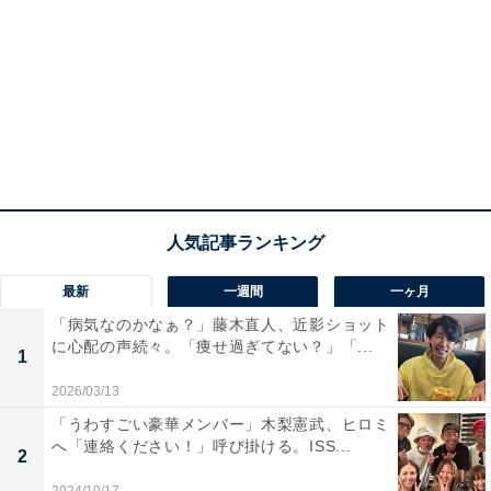
最新
一週間
一ヶ月
「病気なのかなぁ？」藤木直人、近影ショット
に心配の声続々。「痩せ過ぎてない？」「...
1
2026/03/13
「うわすごい豪華メンバー」木梨憲武、ヒロミ
へ「連絡ください！」呼び掛ける。ISS...
2