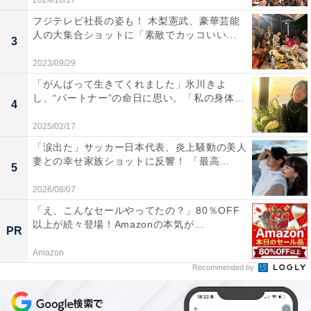
2024/10/17
フジテレビ社長の姿も！ 木梨憲武、豪華芸能
人の大集合ショットに「素敵でカッコいい...
3
2023/09/29
「がんばって生きてくれました」氷川きよ
し、“パートナー”の命日に思い。「私の身体...
4
2025/02/17
「涙出た」サッカー日本代表、炎上騒動の美人
妻との幸せ家族ショットに反響！ 「最高...
5
2026/08/07
「え、こんなセールやってたの？」80％OFF
以上が続々登場！Amazonの本気が...
PR
Amazon
Recommended by