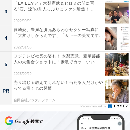
「EXILEかと」木梨憲武＆ヒロミの間に写
る“石川遼”の別人っぷりにファン騒然！...
3
2022/09/09
篠崎愛、豊満な胸元あらわなセクシー写真に
「大変けしからんです」「天下一の美女です...
4
2022/01/05
フジテレビ社長の姿も！ 木梨憲武、豪華芸能
人の大集合ショットに「素敵でカッコいい...
5
2023/09/29
売り場じゃ教えてくれない！当たる人だけがや
ってる宝くじの習慣
PR
合同会社デジタルファーム
Recommended by