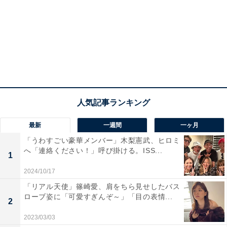
最新
一週間
一ヶ月
「うわすごい豪華メンバー」木梨憲武、ヒロミ
へ「連絡ください！」呼び掛ける。ISS...
1
2024/10/17
「リアル天使」篠崎愛、肩をちら見せしたバス
ローブ姿に「可愛すぎんぞ～」「目の表情...
2
2023/03/03