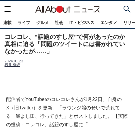
連載
ライフ
グルメ
社会
IT・ビジネス
エンタメ
リサ
コレコレ、“話題のすし屋”で何があったのか
真相に迫る「問題のツイートには書かれてい
なかったが……」
2024.01.23
石井 有紀
配信者でYouTuberのコレコレさんが1月22日、自身の
X（旧Twitter）を更新。「ラウンジ嬢のせいで荒れて
る 鮨よし田、行ってきた」とポストしました。 【実際
の投稿：コレコレ、話題のすし屋に「...