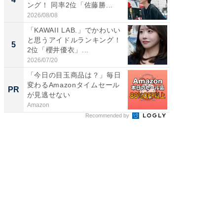
ング！ 同率2位「佐藤勝...
キング！
2026/08/08
2026/08/0
「KAWAII LAB.」でかわいい
世界で活
と思うアイドルランキング！
ARTO
5
5
2位「櫻井優衣」...
ンキング
2026/07/20
2026/08/0
「今日の目玉商品は？」毎日
「え、
変わるAmazonタイムセール
の？」8
PR
PR
が見逃せない
場！Ama
Amazon
Amazon
Recommended by