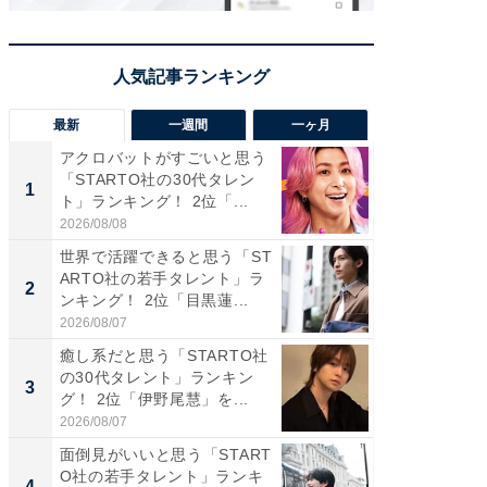
最新
一週間
一ヶ月
アクロバットがすごいと思う
癒し系だ
「STARTO社の30代タレン
の若手
1
1
ト」ランキング！ 2位「...
グ！ 2
2026/08/08
2026/08/0
世界で活躍できると思う「ST
癒し系だ
ARTO社の若手タレント」ラ
の30代
2
2
ンキング！ 2位「目黒蓮...
グ！ 2
2026/08/07
2026/08/0
癒し系だと思う「STARTO社
「パフ
の30代タレント」ランキン
思うST
3
3
グ！ 2位「伊野尾慧」を...
ンキング
2026/08/07
2026/08/0
面倒見がいいと思う「START
ギャップ
O社の若手タレント」ランキ
RTO社
4
4