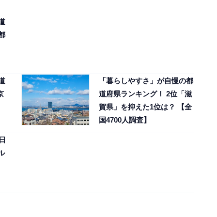
道
都
道
「暮らしやすさ」が自慢の都
京
道府県ランキング！ 2位「滋
賀県」を抑えた1位は？ 【全
国4700人調査】
日
ル