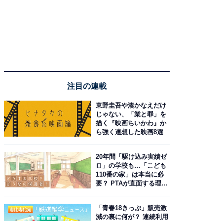
注目の連載
東野圭吾や湊かなえだけ
じゃない、「業と罪」を
描く『映画ちいかわ』か
ら強く連想した映画8選
20年間「駆け込み実績ゼ
ロ」の学校も…「こども
110番の家」は本当に必
要？ PTAが直面する理想
と現実
「青春18きっぷ」販売激
減の裏に何が？ 連続利用