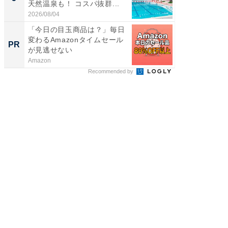
天然温泉も！ コスパ抜群...
賀ゆめ
お...
2026/08/04
2026/08/0
「今日の目玉商品は？」毎日
シェア別荘
変わるAmazonタイムセール
wners
PR
PR
が見逃せない
Amazon
COCO VIL
Recommended by