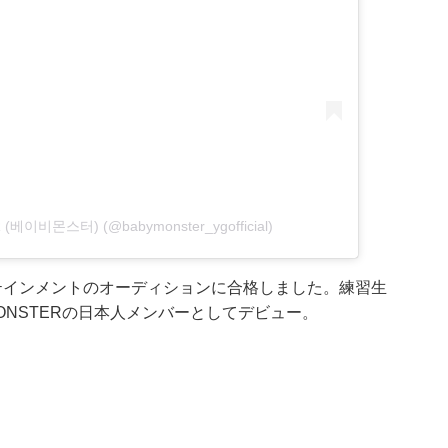
R (베이비몬스터) (@babymonster_ygofficial)
ンターテインメントのオーディションに合格しました。練習生
YMONSTERの日本人メンバーとしてデビュー。