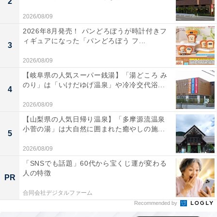
2
2026/08/09
2026年8月発売！ パンどろぼうが時計付きフ
ィギュアになった「パンどろぼう フ...
3
2026/08/09
【岐阜県の人気スーパー銭湯】「湯どころ み
のり」は「いけだゆげ温泉」や冷冷交代浴...
4
2026/08/09
【山梨県の人気日帰り温泉】「多摩源流温泉
小菅の湯」は大自然に囲まれた癒やしの施...
5
2026/08/09
「SNSでも話題」60代から宝くじ運が変わる
人の特徴
PR
合同会社デジタルファーム
Recommended by