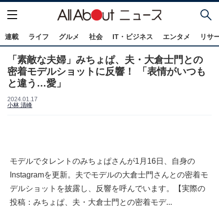
連載
ライフ
グルメ
社会
IT・ビジネス
エンタメ
リサ
「素敵な夫婦」みちょぱ、夫・大倉士門との
密着モデルショットに反響！ 「表情がいつも
と違う…愛」
2024.01.17
小林 清峰
モデルでタレントのみちょぱさんが1月16日、自身の
Instagramを更新。夫でモデルの大倉士門さんとの密着モ
デルショットを披露し、反響を呼んでいます。【実際の
投稿：みちょぱ、夫・大倉士門との密着モデ...