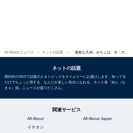
All About ニュース
ネットの話題
「素敵な夫婦」みちょぱ、夫・大倉士門との密着モデルショットに反響！ 「表情がいつもと違う…愛」
ネットの話題
国内外のSNSで話題の人＆トピックをタイムリーにお届けします。知ってる
だけでちょっと得する、なんだか楽しい気分になれる、ネット発「知ら（な
きゃ）損」ニュースが盛りだくさん。
関連サービス
All About
All About Japan
イチオシ