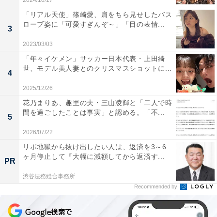
2024/10/17
「リアル天使」篠崎愛、肩をちら見せしたバス
ローブ姿に「可愛すぎんぞ～」「目の表情...
3
2023/03/03
「年々イケメン」サッカー日本代表・上田綺
世、モデル美人妻とのクリスマスショットに...
4
2025/12/26
花乃まりあ、趣里の夫・三山凌輝と「二人で時
間を過ごしたことは事実」と認める。「不...
5
2026/07/22
リボ地獄から抜け出したい人は、返済を3～6
ヶ月停止して『大幅に減額してから返済す...
PR
渋谷法務総合事務所
Recommended by