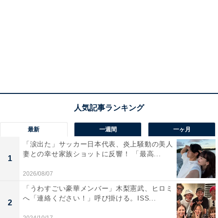
最新
一週間
一ヶ月
「涙出た」サッカー日本代表、炎上騒動の美人
妻との幸せ家族ショットに反響！ 「最高...
1
2026/08/07
「うわすごい豪華メンバー」木梨憲武、ヒロミ
へ「連絡ください！」呼び掛ける。ISS...
2