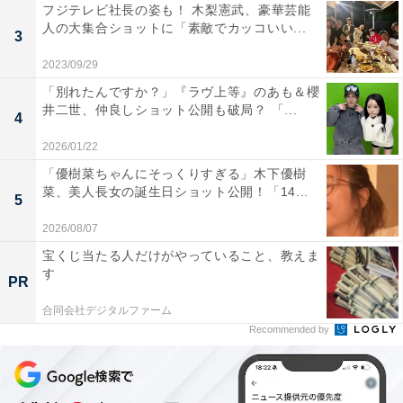
フジテレビ社長の姿も！ 木梨憲武、豪華芸能
人の大集合ショットに「素敵でカッコいい...
3
2023/09/29
「別れたんですか？」『ラヴ上等』のあも＆櫻
井二世、仲良しショット公開も破局？ 「...
4
2026/01/22
「優樹菜ちゃんにそっくりすぎる」木下優樹
菜、美人長女の誕生日ショット公開！「14...
5
2026/08/07
宝くじ当たる人だけがやっていること、教えま
す
PR
合同会社デジタルファーム
Recommended by