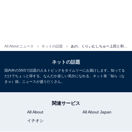
All About ニュース
ネットの話題
あの、くりぃむしちゅー上田と和装ツーショット！ 「顔の大きさの違いw」「同じ種族に見えない」
ネットの話題
国内外のSNSで話題の人＆トピックをタイムリーにお届けします。知ってる
だけでちょっと得する、なんだか楽しい気分になれる、ネット発「知ら（な
きゃ）損」ニュースが盛りだくさん。
関連サービス
All About
All About Japan
イチオシ