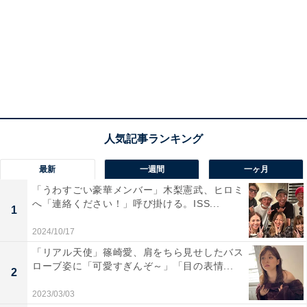
最新
一週間
一ヶ月
「うわすごい豪華メンバー」木梨憲武、ヒロミ
へ「連絡ください！」呼び掛ける。ISS...
1
2024/10/17
「リアル天使」篠崎愛、肩をちら見せしたバス
ローブ姿に「可愛すぎんぞ～」「目の表情...
2
2023/03/03