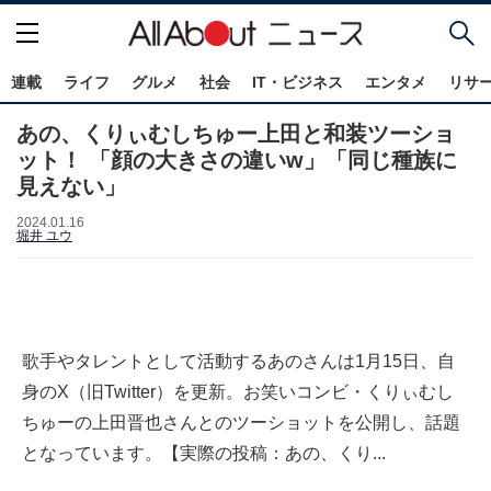
連載
ライフ
グルメ
社会
IT・ビジネス
エンタメ
リサ
あの、くりぃむしちゅー上田と和装ツーショ
ット！ 「顔の大きさの違いw」「同じ種族に
見えない」
2024.01.16
堀井 ユウ
歌手やタレントとして活動するあのさんは1月15日、自
身のX（旧Twitter）を更新。お笑いコンビ・くりぃむし
ちゅーの上田晋也さんとのツーショットを公開し、話題
となっています。【実際の投稿：あの、くり...